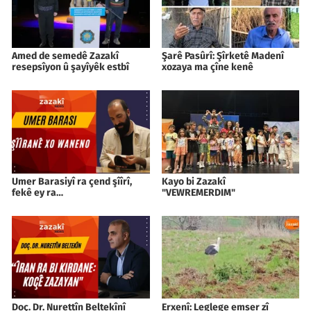
Amed de semedê Zazakî
Şarê Pasûrî: Şîrketê Madenî
resepsîyon û şayîyêk estbî
xozaya ma çîne kenê
Umer Barasiyî ra çend şîîrî,
Kayo bi Zazakî
fekê ey ra…
"VEWREMERDIM"
Doç. Dr. Nurettîn Beltekînî
Erxenî: Leglege emser zî