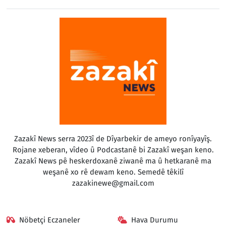
Zazakî News serra 2023î de Dîyarbekir de ameyo ronîyayîş.
Rojane xeberan, vîdeo û Podcastanê bi Zazakî weşan keno.
Zazakî News pê heskerdoxanê ziwanê ma û hetkaranê ma
weşanê xo rê dewam keno. Semedê têkilî
zazakinewe@gmail.com
Nöbetçi Eczaneler
Hava Durumu