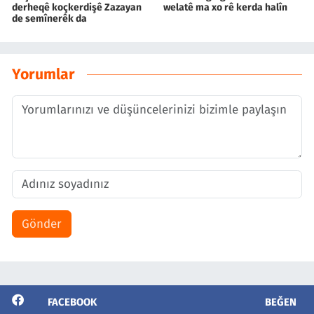
derheqê koçkerdişê Zazayan
welatê ma xo rê kerda halîn
de semînerêk da
Yorumlar
Gönder
FACEBOOK
BEĞEN