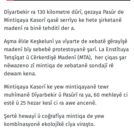
Dîyarbekir ra 130 kilometre dûrî, qezaya Pasûr de
Mintiqaya Kasorî qasê serrîyo ke hete şirketanê
madenî ra binê tehditî der a.
Aşma êlıle Keşkelunî ya vîyarte de xebatê gêrayîşê
madenî bîy sebebê protestoyanê şarî. La Enstîtuya
Tetqîqat û Cêrkerdişê Madenî (MTA), her çiqas şar
nêwazeno zî mintiqa de xebatanê sondajî rê
dewam kena.
Mintiqaya Kasorî ke yew mintiqayanê tewr
muhîmanê Dîyarbekir û Pasûrî ra ya, 60 mehleyê ci
estê û 25 hezar kesî ci ra awe ancenê.
Şertê hewayî û coğrafîya mintiqa de yew
kombînasyonê ekolojîkê cîya viraşto.