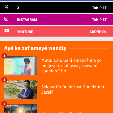
X
TAKIP ET
INSTAGRAM
TAKIP ET
YOUTUBE
ABONE OL
Ayê ke zaf ameyê wendiş
1
Mutlu Can: Ganî amancê ma yo
bingeyên vilabîyayîşê ziwanê
standardî bo
2
Selahattîn Demîrtaşî rî mektubo
Zazakî
3