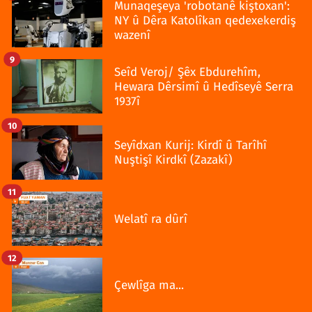
Munaqeşeya 'robotanê kiştoxan':
NY û Dêra Katolîkan qedexekerdiş
wazenî
9
Seîd Veroj/ Şêx Ebdurehîm,
Hewara Dêrsimî û Hedîseyê Serra
1937î
10
Seyîdxan Kurij: Kirdî û Tarîhî
Nuştişî Kirdkî (Zazakî)
11
Welatî ra dûrî
12
Çewlîga ma...