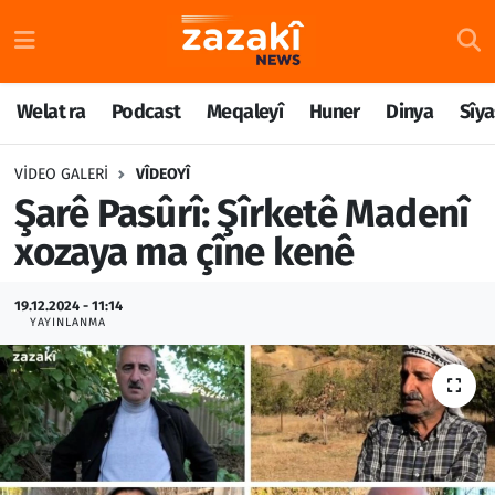
Welat ra
Nöbetçi Eczaneler
Welat ra
Podcast
Meqaleyî
Huner
Dinya
Sîya
Podcast
Hava Durumu
VIDEO GALERI
VÎDEOYÎ
Meqaleyî
Namaz Vakitleri
Şarê Pasûrî: Şîrketê Madenî
xozaya ma çîne kenê
Huner
Trafik Durumu
19.12.2024 - 11:14
Dinya
Süper Lig Puan Durumu ve Fikstür
YAYINLANMA
Sîyaset
Tüm Manşetler
Rojane
Son Dakika Haberleri
Têkilî
Haber Arşivi