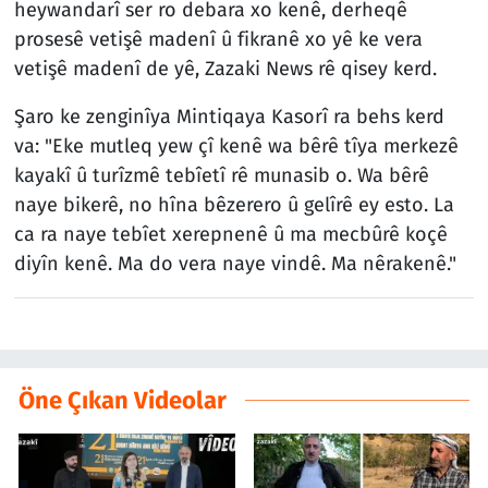
heywandarî ser ro debara xo kenê, derheqê
prosesê vetişê madenî û fikranê xo yê ke vera
vetişê madenî de yê, Zazaki News rê qisey kerd.
Şaro ke zenginîya Mintiqaya Kasorî ra behs kerd
va: "Eke mutleq yew çî kenê wa bêrê tîya merkezê
kayakî û turîzmê tebîetî rê munasib o. Wa bêrê
naye bikerê, no hîna bêzerero û gelîrê ey esto. La
ca ra naye tebîet xerepnenê û ma mecbûrê koçê
diyîn kenê. Ma do vera naye vindê. Ma nêrakenê."
Öne Çıkan Videolar