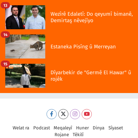
13
Wezîrê Edaletî: Do qeyumî bimanê,
Demirtaş nêvejîyo
14
Estaneka Pisîng û Merreyan
15
Dîyarbekir de "Germê El Hawar" û
rojêk
Welat ra
Podcast
Meqaleyî
Huner
Dinya
Sîyaset
Rojane
Têkilî