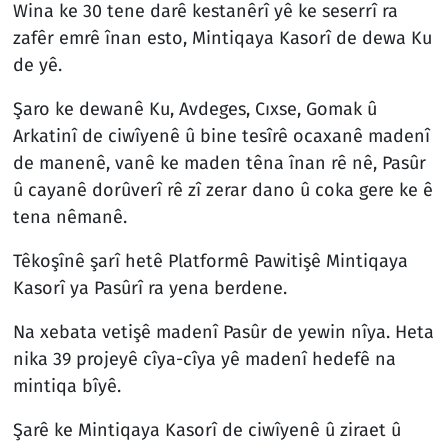
Wina ke 30 tene darê kestanêrî yê ke seserrî ra
zafêr emrê înan esto, Mintiqaya Kasorî de dewa Ku
de yê.
Şaro ke dewanê Ku, Avdeges, Cıxse, Gomak û
Arkatinî de ciwîyenê û bine tesîrê ocaxanê madenî
de manenê, vanê ke maden têna înan rê nê, Pasûr
û cayanê dorûverî rê zî zerar dano û coka gere ke ê
tena nêmanê.
Têkoşînê şarî hetê Platformê Pawitişê Mintiqaya
Kasorî ya Pasûrî ra yena berdene.
Na xebata vetişê madenî Pasûr de yewin nîya. Heta
nika 39 projeyê cîya-cîya yê madenî hedefê na
mintiqa bîyê.
Şarê ke Mintiqaya Kasorî de ciwîyenê û ziraet û