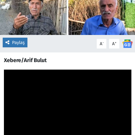
Paylaş
-
+
A
A
Xebere/Arif Bulut