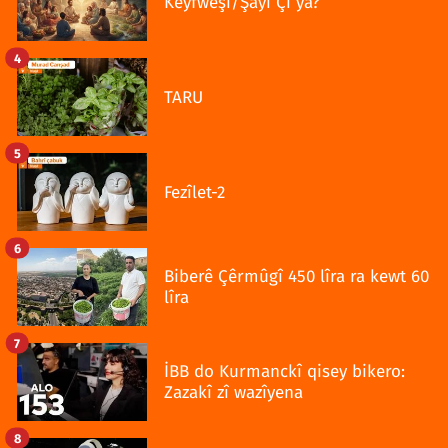
Kêyfweşî/Şayî Çî ya?
4
TARU
5
Fezîlet-2
6
Biberê Çêrmûgî 450 lîra ra kewt 60
lîra
7
İBB do Kurmanckî qisey bikero:
Zazakî zî wazîyena
8