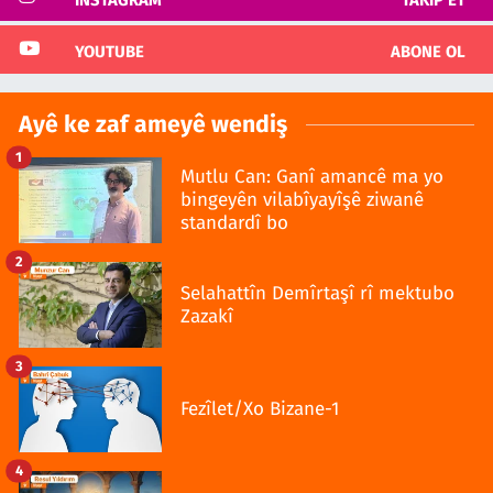
YOUTUBE
ABONE OL
Ayê ke zaf ameyê wendiş
1
Mutlu Can: Ganî amancê ma yo
bingeyên vilabîyayîşê ziwanê
standardî bo
2
Selahattîn Demîrtaşî rî mektubo
Zazakî
3
Fezîlet/Xo Bizane-1
4