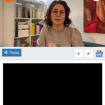
Paylaş
-
+
A
A