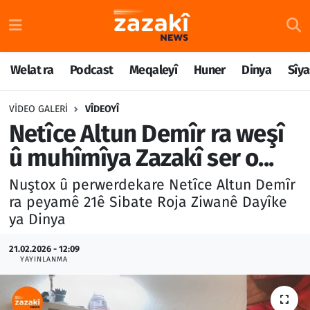
Welat ra
Nöbetçi Eczaneler
Welat ra
Podcast
Meqaleyî
Huner
Dinya
Sîya
Podcast
Hava Durumu
VIDEO GALERI
VÎDEOYÎ
Meqaleyî
Namaz Vakitleri
Netîce Altun Demîr ra weşî
û muhîmîya Zazakî ser o...
Huner
Trafik Durumu
Nuştox û perwerdekare Netîce Altun Demîr
Dinya
Süper Lig Puan Durumu ve Fikstür
ra peyamê 21ê Sibate Roja Ziwanê Dayîke
ya Dinya
Sîyaset
Tüm Manşetler
21.02.2026 - 12:09
YAYINLANMA
Rojane
Son Dakika Haberleri
Têkilî
Haber Arşivi