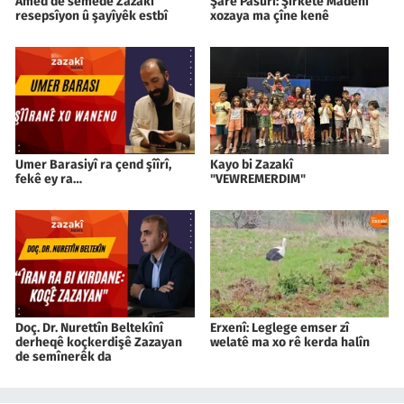
Amed de semedê Zazakî
Şarê Pasûrî: Şîrketê Madenî
resepsîyon û şayîyêk estbî
xozaya ma çîne kenê
Umer Barasiyî ra çend şîîrî,
Kayo bi Zazakî
fekê ey ra…
"VEWREMERDIM"
Doç. Dr. Nurettîn Beltekînî
Erxenî: Leglege emser zî
derheqê koçkerdişê Zazayan
welatê ma xo rê kerda halîn
de semînerêk da