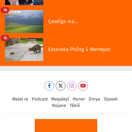
14
Çewlîga ma...
15
Estaneka Pisîng û Merreyan
Welat ra
Podcast
Meqaleyî
Huner
Dinya
Sîyaset
Rojane
Têkilî