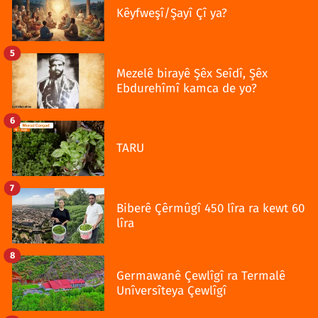
Kêyfweşî/Şayî Çî ya?
5
Mezelê birayê Şêx Seîdî, Şêx
Ebdurehîmî kamca de yo?
6
TARU
7
Biberê Çêrmûgî 450 lîra ra kewt 60
lîra
8
Germawanê Çewlîgî ra Termalê
Unîversîteya Çewlîgî