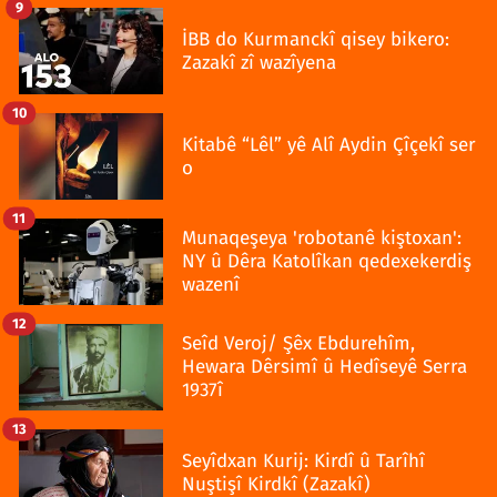
9
İBB do Kurmanckî qisey bikero:
Zazakî zî wazîyena
10
Kitabê “Lêl” yê Alî Aydin Çîçekî ser
o
11
Munaqeşeya 'robotanê kiştoxan':
NY û Dêra Katolîkan qedexekerdiş
wazenî
12
Seîd Veroj/ Şêx Ebdurehîm,
Hewara Dêrsimî û Hedîseyê Serra
1937î
13
Seyîdxan Kurij: Kirdî û Tarîhî
Nuştişî Kirdkî (Zazakî)