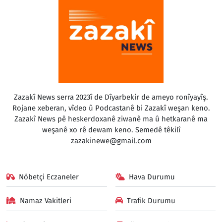
Zazakî News serra 2023î de Dîyarbekir de ameyo ronîyayîş.
Rojane xeberan, vîdeo û Podcastanê bi Zazakî weşan keno.
Zazakî News pê heskerdoxanê ziwanê ma û hetkaranê ma
weşanê xo rê dewam keno. Semedê têkilî
zazakinewe@gmail.com
Nöbetçi Eczaneler
Hava Durumu
Namaz Vakitleri
Trafik Durumu