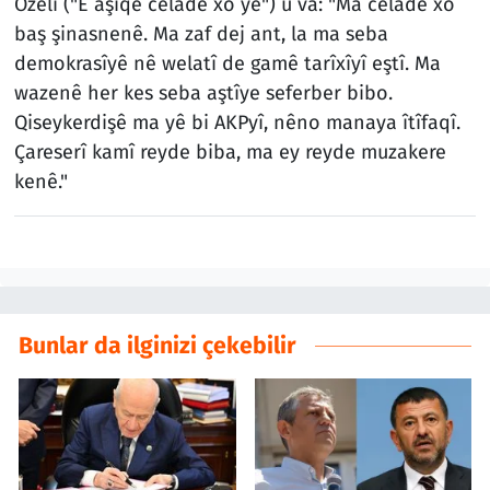
Ozelî ("Ê aşiqê celadê xo yê") û va: "Ma celadê xo
baş şinasnenê. Ma zaf dej ant, la ma seba
demokrasîyê nê welatî de gamê tarîxîyî eştî. Ma
wazenê her kes seba aştîye seferber bibo.
Qiseykerdişê ma yê bi AKPyî, nêno manaya îtîfaqî.
Çareserî kamî reyde biba, ma ey reyde muzakere
kenê."
Bunlar da ilginizi çekebilir