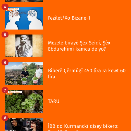
4
Fezîlet/Xo Bizane-1
5
Mezelê birayê Şêx Seîdî, Şêx
Ebdurehîmî kamca de yo?
6
Biberê Çêrmûgî 450 lîra ra kewt 60
lîra
7
TARU
8
İBB do Kurmanckî qisey bikero: