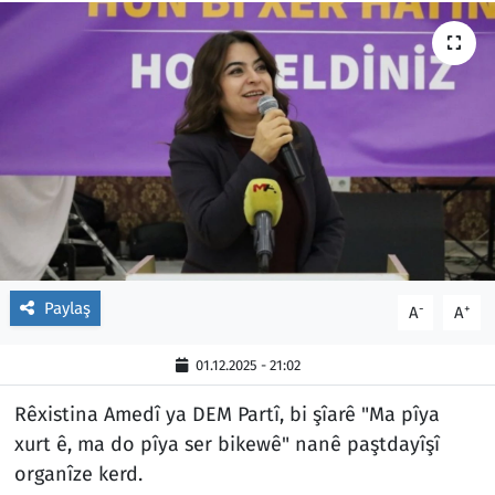
Paylaş
-
+
A
A
01.12.2025 - 21:02
Rêxistina Amedî ya DEM Partî, bi şîarê "Ma pîya
xurt ê, ma do pîya ser bikewê" nanê paştdayîşî
organîze kerd.