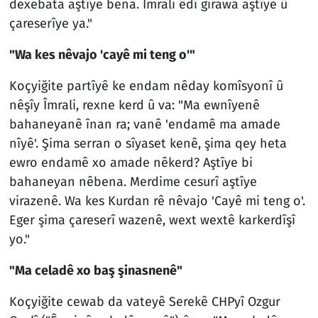
dexebata aştîye bena. Îmrali êdî girawa aştîye û
çareserîye ya."
"Wa kes nêvajo 'cayê mi teng o'"
Koçyiğite partîyê ke endam nêday komîsyonî û
nêşîy Îmrali, rexne kerd û va: "Ma ewnîyenê
bahaneyanê înan ra; vanê 'endamê ma amade
nîyê'. Şima serran o sîyaset kenê, şima qey heta
ewro endamê xo amade nêkerd? Aştîye bi
bahaneyan nêbena. Merdime cesurî aştîye
virazenê. Wa kes Kurdan rê nêvajo 'Cayê mi teng o'.
Eger şima çareserî wazenê, wext wextê karkerdîşî
yo."
"Ma celadê xo baş şinasnenê"
Koçyiğite cewab da vateyê Serekê CHPyî Ozgur