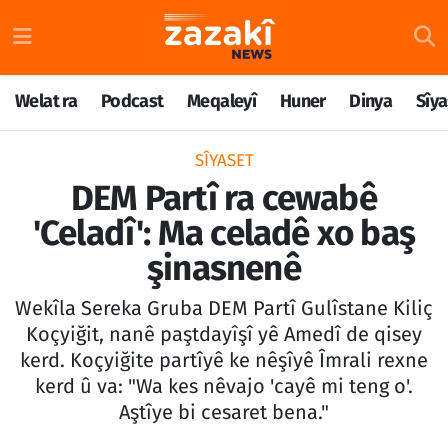
Welat ra
Nöbetçi Eczaneler
Welat ra
Podcast
Meqaleyî
Huner
Dinya
Sîya
Podcast
Hava Durumu
SÎYASET
Meqaleyî
Namaz Vakitleri
DEM Partî ra cewabê
'Celadî': Ma celadê xo baş
Huner
Trafik Durumu
şinasnenê
Dinya
Süper Lig Puan Durumu ve Fikstür
Wekîla Sereka Gruba DEM Partî Gulîstane Kiliç
Sîyaset
Tüm Manşetler
Koçyiğit, nanê paştdayîşî yê Amedî de qisey
kerd. Koçyiğite partîyê ke nêşîyê Îmrali rexne
Rojane
Son Dakika Haberleri
kerd û va: "Wa kes nêvajo 'cayê mi teng o'.
Aştîye bi cesaret bena."
Têkilî
Haber Arşivi