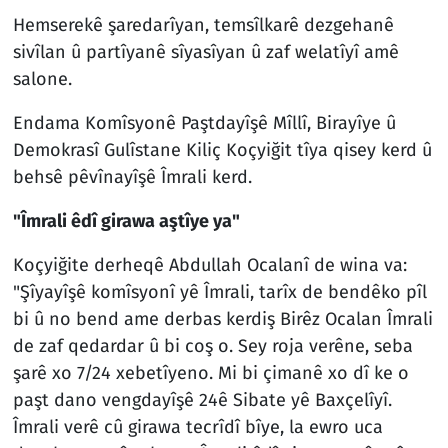
Hemserekê şaredarîyan, temsîlkarê dezgehanê
sivîlan û partîyanê sîyasîyan û zaf welatîyî amê
salone.
Endama Komîsyonê Paştdayîşê Mîllî, Birayîye û
Demokrasî Gulîstane Kiliç Koçyiğit tîya qisey kerd û
behsê pêvînayîşê Îmrali kerd.
"Îmrali êdî girawa aştîye ya"
Koçyiğite derheqê Abdullah Ocalanî de wina va:
"Şîyayîşê komîsyonî yê Îmrali, tarîx de bendêko pîl
bi û no bend ame derbas kerdiş Birêz Ocalan Îmrali
de zaf qedardar û bi coş o. Sey roja verêne, seba
şarê xo 7/24 xebetîyeno. Mi bi çimanê xo dî ke o
paşt dano vengdayîşê 24ê Sibate yê Baxçelîyî.
Îmrali verê cû girawa tecrîdî bîye, la ewro uca