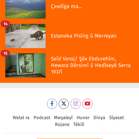
Çewlîga ma...
14
Estaneka Pisîng û Merreyan
15
Seîd Veroj/ Şêx Ebdurehîm,
Hewara Dêrsimî û Hedîseyê Serra
1937î
Welat ra
Podcast
Meqaleyî
Huner
Dinya
Sîyaset
Rojane
Têkilî