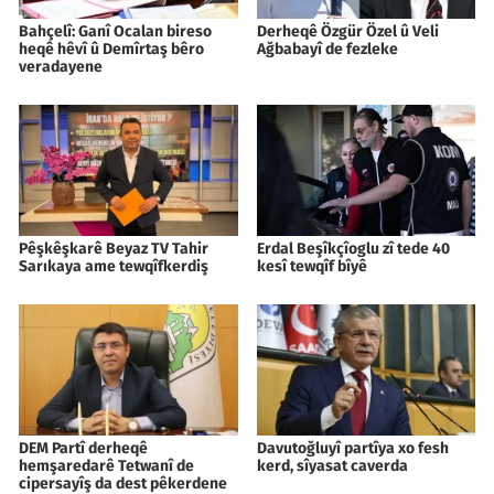
Bahçelî: Ganî Ocalan bireso
Derheqê Özgür Özel û Veli
heqê hêvî û Demîrtaş bêro
Ağbabayî de fezleke
veradayene
Pêşkêşkarê Beyaz TV Tahir
Erdal Beşîkçîoglu zî tede 40
Sarıkaya ame tewqîfkerdiş
kesî tewqîf bîyê
DEM Partî derheqê
Davutoğluyî partîya xo fesh
hemşaredarê Tetwanî de
kerd, sîyasat caverda
cipersayîş da dest pêkerdene