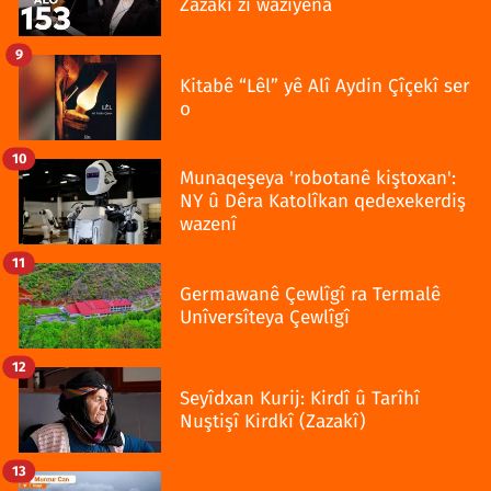
Zazakî zî wazîyena
9
Kitabê “Lêl” yê Alî Aydin Çîçekî ser
o
10
Munaqeşeya 'robotanê kiştoxan':
NY û Dêra Katolîkan qedexekerdiş
wazenî
11
Germawanê Çewlîgî ra Termalê
Unîversîteya Çewlîgî
12
Seyîdxan Kurij: Kirdî û Tarîhî
Nuştişî Kirdkî (Zazakî)
13