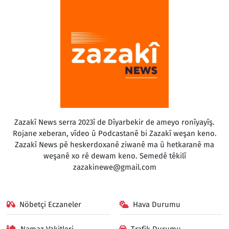
Zazakî News serra 2023î de Dîyarbekir de ameyo ronîyayîş.
Rojane xeberan, vîdeo û Podcastanê bi Zazakî weşan keno.
Zazakî News pê heskerdoxanê ziwanê ma û hetkaranê ma
weşanê xo rê dewam keno. Semedê têkilî
zazakinewe@gmail.com
Nöbetçi Eczaneler
Hava Durumu