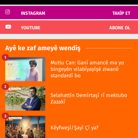
INSTAGRAM
TAKIP ET
YOUTUBE
ABONE OL
Ayê ke zaf ameyê wendiş
1
Mutlu Can: Ganî amancê ma yo
bingeyên vilabîyayîşê ziwanê
standardî bo
2
Selahattîn Demîrtaşî rî mektubo
Zazakî
3
Kêyfweşî/Şayî Çî ya?