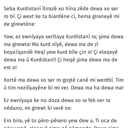
Seba Kurdistanî îtirazê xo hîna zêde dewa xo ser
ro bî. Çi wext ke ta biardêne ci, hema giraneyê mi
de girewtêne:
Yaw, ez ewnîyaya xerîtaya Kurdistanî ra; şima dewa
ma girewta! Ma kurd nîyê, dewa ma de zî
boya/qandê Heqî yew kurd bîle çin o! Çi elaqeyê
dewa ma û Kurdistanî! Çi heqê şima dewa ma de
est o!
Xortê ma dewa xo ser ro goştê canê mi werdbî. Tim
û tim nezilîyayêne bi mi ver. Dewa ma ha dewa ma!
Ez ewnîyaya ke no doza dewa xo ra fek ver ra
nêdano, mi girewt bi verê xo:
Ero bira, yê to pêro-pêsero yew dew a. Ti oca de