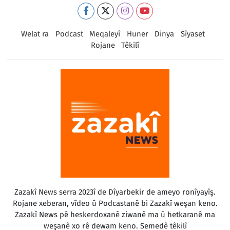
Welat ra
Podcast
Meqaleyî
Huner
Dinya
Sîyaset
Rojane
Têkilî
Zazakî News serra 2023î de Dîyarbekir de ameyo ronîyayîş.
Rojane xeberan, vîdeo û Podcastanê bi Zazakî weşan keno.
Zazakî News pê heskerdoxanê ziwanê ma û hetkaranê ma
weşanê xo rê dewam keno. Semedê têkilî