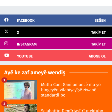
FACEBOOK
BEĞEN
X
TAKIP ET
INSTAGRAM
TAKIP ET
YOUTUBE
ABONE OL
Ayê ke zaf ameyê wendiş
1
Mutlu Can: Ganî amancê ma yo
bingeyên vilabîyayîşê ziwanê
standardî bo
2
Selahattîn Demîrtaşî rî mektubo