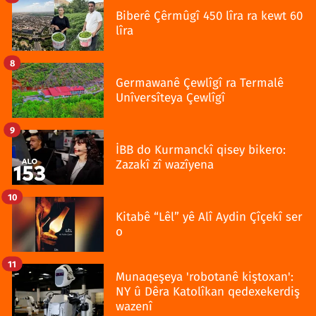
Biberê Çêrmûgî 450 lîra ra kewt 60
lîra
8
Germawanê Çewlîgî ra Termalê
Unîversîteya Çewlîgî
9
İBB do Kurmanckî qisey bikero:
Zazakî zî wazîyena
10
Kitabê “Lêl” yê Alî Aydin Çîçekî ser
o
11
Munaqeşeya 'robotanê kiştoxan':
NY û Dêra Katolîkan qedexekerdiş
wazenî