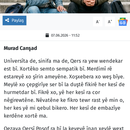
Paylaş
-
+
A
A
07.06.2026 - 11:52
Murad Canşad
Unîversîta de, sinifa ma de, Qers ra yew wendekar
est bî. Xortêko semto sempatik bî. Merdimî rê
estareyê xo şîrin ameyêne. Xoşxebera xo weş bîye.
Meylê xo çepgirîye ser bî la duştê fikirê her kesî de
hurmetdar bî. Fikrê xo, yê her kesî ra cor
nêgirewtêne. Nêvatêne ke fikro tewr rast yê min o,
her kes yê mi qebul bikero. Her kesî de embazîye
kerdêne xortê ma.
Qezaya Qersî Posof ra bî la keyeyê înan xeylê wext