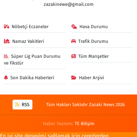
zazakinewe@gmail.com
Nöbetçi Eczaneler
Hava Durumu
Namaz Vakitleri
Trafik Durumu
Süper Lig Puan Durumu
Tüm Manşetler
ve Fikstür
Son Dakika Haberleri
Haber Arşivi
RSS
Tüm Hakları Saklıdır Zazaki News 2026
Haber Yazılımı:
TE Bilişim
En iyi site deneyimi sağlamak için çerezlerden