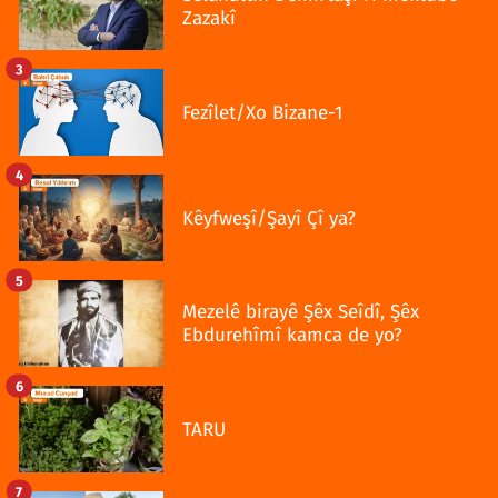
Zazakî
3
Fezîlet/Xo Bizane-1
4
Kêyfweşî/Şayî Çî ya?
5
Mezelê birayê Şêx Seîdî, Şêx
Ebdurehîmî kamca de yo?
6
TARU
7