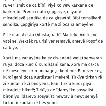
ra ver Îzmît de ca bîbî. Pîyê xo yew karxane de
karker bî. Pî zerrî dabî çepgirîye, mîyanê
micadeleyê sendîka de ca girewtbî. Bîbî temsilkarê
sendika. Çepgirîya xortê ma zî oca ra ameyêne.
Eslê înan Axiska (Ahiska) ra bî. Ma tirkê Axiska yê,
vatêne. Wextêk ra urisî ver remayê, ameyê Posof de
ca bîyê.
Xortê ma zanayêne ke ez ciwananê welatperweran
ra ya, doza kurd û Kurdistanî kena. Xora ma ca-ca
nê meseleyî ser ro minaqeşe kerdêne. Bi nezerê ey,
kurdî ganî doza Kurdistanî mekerê. Tirkîya tirkan rê
zî kurdan rê zî bes yena. Ganî tirk û kurdî pîya
micadele bikerê; Tirkîya de îdareyêko sosyalîst
bironîyo. Îdareyo sosyalîst hewtay û hewt sereyê
tirkan û kurdan rê bes yeno.