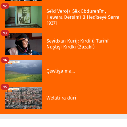
12
Seîd Veroj/ Şêx Ebdurehîm,
Hewara Dêrsimî û Hedîseyê Serra
1937î
13
Seyîdxan Kurij: Kirdî û Tarîhî
Nuştişî Kirdkî (Zazakî)
14
Çewlîga ma...
15
Welatî ra dûrî