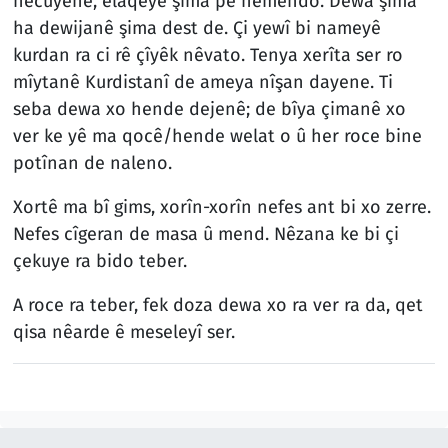
nêcuyenê, elaqeyê şima pê nêmendo. Dewa şima
ha dewijanê şima dest de. Çi yewî bi nameyê
kurdan ra ci rê çîyêk nêvato. Tenya xerîta ser ro
mîytanê Kurdistanî de ameya nîşan dayene. Ti
seba dewa xo hende dejenê; de bîya çimanê xo
ver ke yê ma qocê/hende welat o û her roce bine
potînan de naleno.
Xortê ma bî gims, xorîn-xorîn nefes ant bi xo zerre.
Nefes cîgeran de masa û mend. Nêzana ke bi çi
çekuye ra bido teber.
A roce ra teber, fek doza dewa xo ra ver ra da, qet
qisa nêarde ê meseleyî ser.