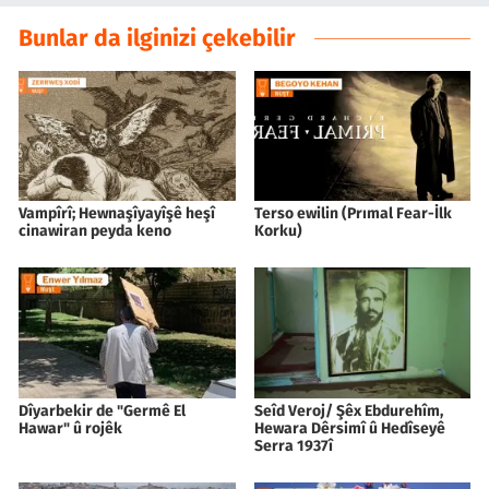
Bunlar da ilginizi çekebilir
Vampîrî; Hewnaşîyayîşê heşî
Terso ewilin (Prımal Fear-İlk
cinawiran peyda keno
Korku)
Dîyarbekir de "Germê El
Seîd Veroj/ Şêx Ebdurehîm,
Hawar" û rojêk
Hewara Dêrsimî û Hedîseyê
Serra 1937î