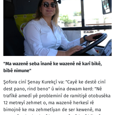
"Ma wazenê seba înanê ke wazenê nê karî bikê,
bibê nimune"
Şofora cinî Şenay Kurekçî va: "Cayê ke destê cinî
dest pano, rind beno" û wina dewam kerd: "Nê
trafîkê amedî yê probleminî de ramitişê otobusêka
12 metreyî zehmet o, ma wazenê herkesî rê
bimojnê ke ma zehmetîyan de ser kewenê, ma