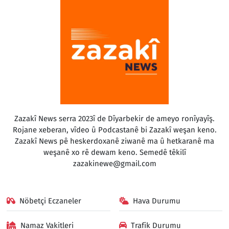
Zazakî News serra 2023î de Dîyarbekir de ameyo ronîyayîş.
Rojane xeberan, vîdeo û Podcastanê bi Zazakî weşan keno.
Zazakî News pê heskerdoxanê ziwanê ma û hetkaranê ma
weşanê xo rê dewam keno. Semedê têkilî
zazakinewe@gmail.com
Nöbetçi Eczaneler
Hava Durumu
Namaz Vakitleri
Trafik Durumu