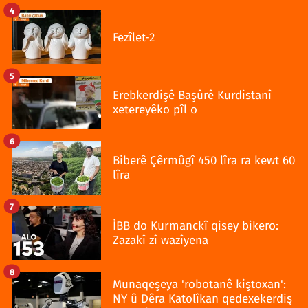
4
Fezîlet-2
5
Erebkerdişê Başûrê Kurdistanî
xetereyêko pîl o
6
Biberê Çêrmûgî 450 lîra ra kewt 60
lîra
7
İBB do Kurmanckî qisey bikero:
Zazakî zî wazîyena
8
Munaqeşeya 'robotanê kiştoxan':
NY û Dêra Katolîkan qedexekerdiş