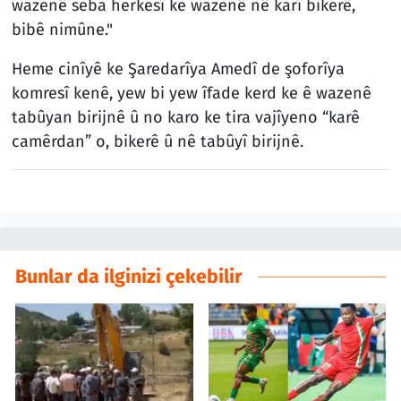
wazenê seba herkesî ke wazenê nê karî bikerê,
bibê nimûne."
Heme cinîyê ke Şaredarîya Amedî de şoforîya
komresî kenê, yew bi yew îfade kerd ke ê wazenê
tabûyan birijnê û no karo ke tira vajîyeno “karê
camêrdan” o, bikerê û nê tabûyî birijnê.
Bunlar da ilginizi çekebilir