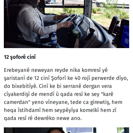
12 şoforê cinî
Erebeyanê neweyan reyde nika komresî yê
şaristanî de 12 cinî Şoforî ke 40 rojî perwerde dîyo,
do bixebitîyê. Cinî ke bi serranê dergan vera
cîyakerdişî de mendî û qada resî ke sey "karê
camerdan" yeno vîneyane, tede ca girewtiş, hem
heqa îstihdamî hem seypêyîya komelkî hem zî
qada resî rê dewrêko newe ano.