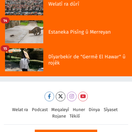
Welatî ra dûrî
14
Estaneka Pisîng û Merreyan
15
Dîyarbekir de "Germê El Hawar" û
rojêk
Welat ra
Podcast
Meqaleyî
Huner
Dinya
Sîyaset
Rojane
Têkilî