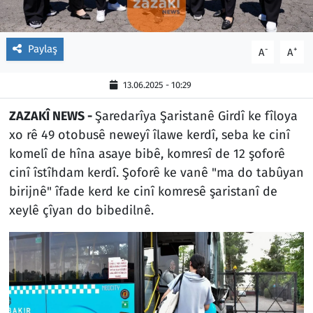
Paylaş
-
+
A
A
13.06.2025 - 10:29
ZAZAKÎ NEWS -
Şaredarîya Şaristanê Girdî ke fîloya
xo rê 49 otobusê neweyî îlawe kerdî, seba ke cinî
komelî de hîna asaye bibê, komresî de 12 şoforê
cinî îstîhdam kerdî. Şoforê ke vanê "ma do tabûyan
birijnê" îfade kerd ke cinî komresê şaristanî de
xeylê çîyan do bibedilnê.