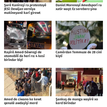
Şarê Kanîreşî ra protestoyê
Daniel Morenoyî Amedsporî ra
JESî: Dewijan vernîya
xatir waşt: Ez sereberz şina
makîneyanê karî girewt
Rayîrê Amed-Sêwregi de
Camêrdan Temmuze de 28 cinî
otomobîlî da herî ro: 4 kesî
kiştî
birîndar bîyî
Amed de ciwano ke kewt
Şankuş de manga wayîrê xo
qenalê awdayîşî merd
kerd birîndar