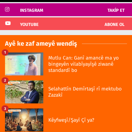
INSTAGRAM
TAKIP ET
YOUTUBE
ABONE OL
Ayê ke zaf ameyê wendiş
1
Mutlu Can: Ganî amancê ma yo
bingeyên vilabîyayîşê ziwanê
standardî bo
2
Selahattîn Demîrtaşî rî mektubo
Zazakî
3
Kêyfweşî/Şayî Çî ya?