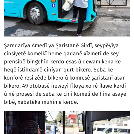
Şaredarîya Amedî ya Şaristanê Girdî, seypêyîya
cinsîyetê komelkî heme qadanê xîzmetî de sey
prensîbê bingehîn kerdo esas û dewam kena ke
heqê îstihdamê cinîyan qurt bikero. Seba ke
konforê resî zêde bikero û komresê şaristanî asan
bikero, 49 otobusê neweyî fîloya xo rê îlawe kerdî
û nê prosesî de seba ke cinî komelî de hîna asaye
bibê, xebatêka muhîme kerde.