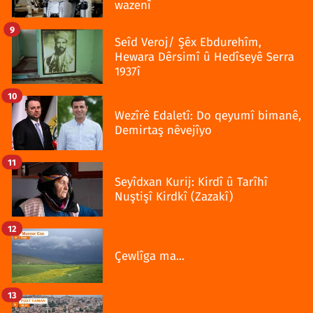
wazenî
9
Seîd Veroj/ Şêx Ebdurehîm,
Hewara Dêrsimî û Hedîseyê Serra
1937î
10
Wezîrê Edaletî: Do qeyumî bimanê,
Demirtaş nêvejîyo
11
Seyîdxan Kurij: Kirdî û Tarîhî
Nuştişî Kirdkî (Zazakî)
12
Çewlîga ma...
13