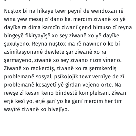
Nuştox bi na hîkaye tewr peynî de wendoxan rê
wina yew mesaj zî dano ke, merdim ziwanê xo yê
dayîke ra dima kamcîn ziwanî çend bimuso zî reyna
bingeyê fikiryayîşê xo sey ziwanê xo yê dayîke
şuxulyeno. Reyna nuştox ma rê nawneno ke bi
asîmîlasyonanê dewlete şar ziwanê xo ra
şermayeno, ziwanê xo sey ziwano nizm vîneno.
Ziwanê xo redkerdiş, ziwanê xo ra şermkerdiş
problemanê sosyal, psîkolojîk tewr vernîye de zî
problemanê kesayetî yê girdan vejeno orte. Na
rewşe zî kesan keno bindestê kompleksan. Ziwan
erjê kesî yo, erjê şarî yo ke ganî merdim her tim
wayîrê ziwanê xo bivejîyo.