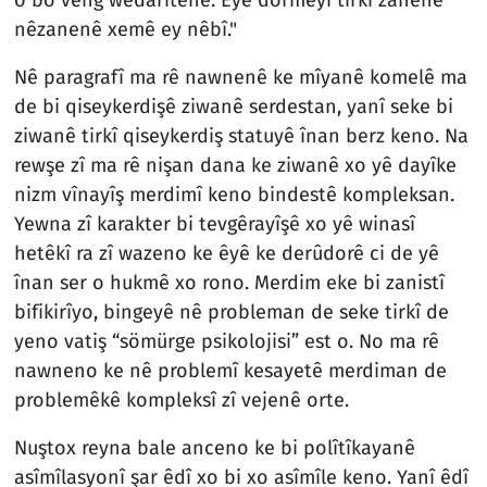
nêzanenê xemê ey nêbî."
Nê paragrafî ma rê nawnenê ke mîyanê komelê ma
de bi qiseykerdişê ziwanê serdestan, yanî seke bi
ziwanê tirkî qiseykerdiş statuyê înan berz keno. Na
rewşe zî ma rê nişan dana ke ziwanê xo yê dayîke
nizm vînayîş merdimî keno bindestê kompleksan.
Yewna zî karakter bi tevgêrayîşê xo yê winasî
hetêkî ra zî wazeno ke êyê ke derûdorê ci de yê
înan ser o hukmê xo rono. Merdim eke bi zanistî
bifikirîyo, bingeyê nê probleman de seke tirkî de
yeno vatiş “sömürge psikolojisi” est o. No ma rê
nawneno ke nê problemî kesayetê merdiman de
problemêkê kompleksî zî vejenê orte.
Nuştox reyna bale anceno ke bi polîtîkayanê
asîmîlasyonî şar êdî xo bi xo asîmîle keno. Yanî êdî