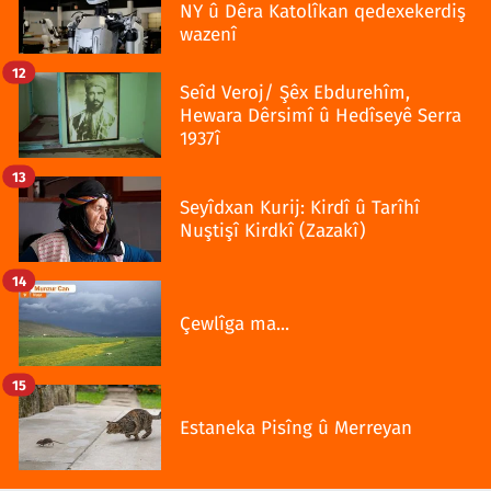
NY û Dêra Katolîkan qedexekerdiş
wazenî
12
Seîd Veroj/ Şêx Ebdurehîm,
Hewara Dêrsimî û Hedîseyê Serra
1937î
13
Seyîdxan Kurij: Kirdî û Tarîhî
Nuştişî Kirdkî (Zazakî)
14
Çewlîga ma...
15
Estaneka Pisîng û Merreyan