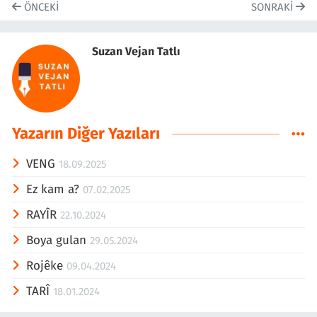
ÖNCEKI
SONRAKI
Suzan Vejan Tatlı
Yazarın Diğer Yazıları
VENG
18.09.2025
Ez kam a?
07.02.2025
RAYÎR
22.10.2024
Boya gulan
29.05.2024
Rojêke
09.04.2024
TARÎ
18.01.2024