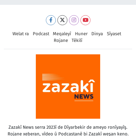
Welat ra
Podcast
Meqaleyî
Huner
Dinya
Sîyaset
Rojane
Têkilî
Zazakî News serra 2023î de Dîyarbekir de ameyo ronîyayîş.
Rojane xeberan, vîdeo û Podcastanê bi Zazakî weşan keno.