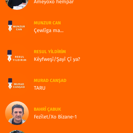
Ameyoxo hempar
MUNZUR CAN
Çewlîga ma...
RESUL YILDIRIM
Kêyfweşî/Şayî Çî ya?
MURAD CANŞAD
TARU
BAHRÎ ÇABUK
Fezîlet/Xo Bizane-1