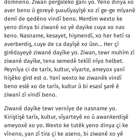
domneno. Ziwan pergalêko ganî yo. Yeno dinya xo
aver beno û goreyê şuxulîyayîşê xo zî ge-ge mîyanê
demî de qedêno vindî beno. Merdim wexto ke
yeno dinya bi ziwanê xo yê dayike cuya xo nas
keno. Nasname, kesayet, hişmendî, xo her hetî ra
averberdiş, cuye de ca dayîşê xo ûsn… Her çî
girêdayeyê ziwanê dayîke yo. Ziwan, tewr muhîm zî
ziwanê dayîke, tena semedê tekîlî nîyo helbet.
Peynîya ci de tarîx, kultur, vîyarte, ameyox yanî
hişêko gird est o. Yanî wexto ke ziwanêk vindî
beno eslê xo de tarîx, kultur û bi esasî şarê ê
ziwanî zî vindî beno.
Ziwanê dayîke tewr vernîye de nasname yo.
Kiriştişê tarîx, kultur, vîyarteyê xo û awankerdişê
ameyoxê xo yo. Wexto ke tutêk yeno dinya çi ke
vîneno, yan zî tira çi ke aseno, bi ziwanê xo yê