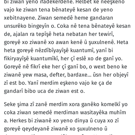
bi ziwan yeno îfadekerdene. Helbet kê nêeşkeno
vajo ke ziwan tena bênateyê kesan de yeno
xebitnayene. Ziwan semedê heme gandaran
unsurêko bingeyîn o. Coka nê tena bênateyê kesan
de, ajalan ra tepîşê heta nebatan her tewirî,
goreyê xo ziwanê xo awan kenê û şuxulnenê. Heta
heta goreyê nêzdîbîyayîşê kuantumî, yanî bi
fikiryayîşê kuantumîkî, her çî eslê xo de ganî yo.
Goreyê nê fikrî eke her çî ganî bo, o wext beno ke
ziwanê yew masa, defter, bardaxe… ûsn her objeyî
zî est bo. Yanî merdim eşkeno vajo ke ça de
gandarî bibo uca de ziwan est o.
Seke şima zî zanê merdim xora ganêko komelkî yo
coka ziwan semedê merdiman wasitayêka muhîm
a. Herkes bi ziwanê xo yeno dinya û cuya xo zî
goreyê qeydeyanê ziwanê xo şuxulneno û