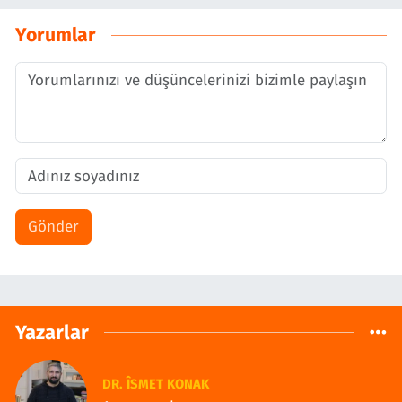
Yorumlar
Gönder
Yazarlar
DR. ÎSMET KONAK