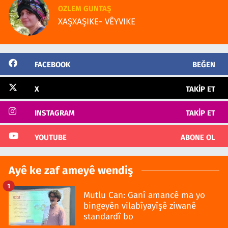
OZLEM GUNTAŞ
XAŞXAŞIKE- VÊYVIKE
FACEBOOK
BEĞEN
X
TAKIP ET
INSTAGRAM
TAKIP ET
YOUTUBE
ABONE OL
Ayê ke zaf ameyê wendiş
1
Mutlu Can: Ganî amancê ma yo
bingeyên vilabîyayîşê ziwanê
standardî bo