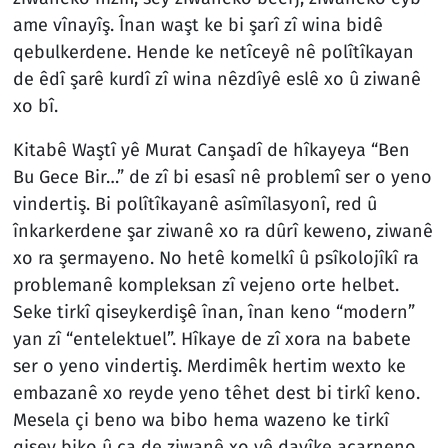
ame vînayîş. Înan waşt ke bi şarî zî wina bidê
qebulkerdene. Hende ke netîceyê nê polîtîkayan
de êdî şarê kurdî zî wina nêzdîyê eslê xo û ziwanê
xo bî.
Kitabê Waştî yê Murat Canşadî de hîkayeya “Ben
Bu Gece Bir…” de zî bi esasî nê problemî ser o yeno
vindertiş. Bi polîtîkayanê asîmîlasyonî, red û
înkarkerdene şar ziwanê xo ra dûrî keweno, ziwanê
xo ra şermayeno. No hetê komelkî û psîkolojîkî ra
problemanê kompleksan zî vejeno orte helbet.
Seke tirkî qiseykerdişê înan, înan keno “modern”
yan zî “entelektuel”. Hîkaye de zî xora na babete
ser o yeno vindertiş. Merdimêk hertim wexto ke
embazanê xo reyde yeno têhet dest bi tirkî keno.
Mesela çi beno wa bibo hema wazeno ke tirkî
qisey biko û ca de ziwanê xo yê dayîke açarneno