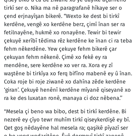
tirkî ser o. Nika ma nê paragrafanê hîkaye ser o
çend erjnayîşan bikerê. “Wexto ke dest bi tirkî
kerdêne, vengê xo kerdêne berz, çimî înan ser ra
fetilnayêne, hukmê xo ronayêne. Tewir bi tewir
çekuyê xerîbî têdima rêz kerdêne ke înan ci ra teba
fehm nêkerdêne. Yew çekuye fehm bikerê çar
çekuyan fehm nêkenê. Çimê xo fekê ey ra
mendêne, sere kerdêne xo ver ra. Xora ey zî
waştêne bi tirkîya xo ferq bifîno mabenê ey û înan.
Coka roje bi roje ziwanê xo dahîna zêde kerdêne
‘giran’. Çekuyê henênî kerdêne mîyanê qiseyanê xo
ra ke des luxatan ronê, manaya ci doz nêbena.’’
"Mesela çi beno wa bibo, dest bi tirkî kerdêne. Bi
nezerê ey çîyo tewr muhîm tirkî qiseykerdişê ey bî.
Qet goş nêdayêne hal mesela ra; qaşikê pîyazî ser
o bo veng wedaritêne. Êyê dormeyî tirkî zanenê