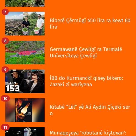
7
Biberê Çêrmûgî 450 lîra ra kewt 60
lîra
8
Germawanê Çewlîgî ra Termalê
Unîversîteya Çewlîgî
9
İBB do Kurmanckî qisey bikero:
Zazakî zî wazîyena
10
Kitabê “Lêl” yê Alî Aydin Çîçekî ser
o
11
Munaqeşeya 'robotanê kiştoxan':