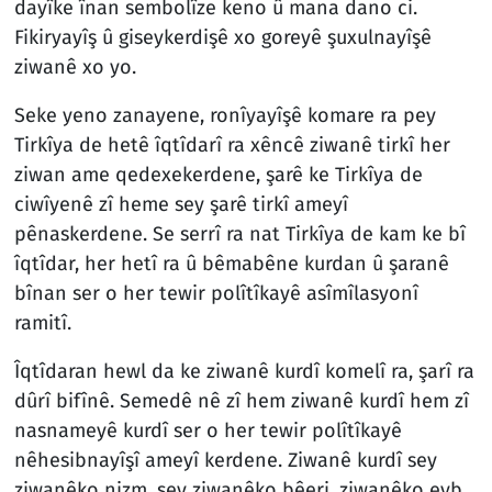
dayîke înan sembolîze keno û mana dano ci.
Fikiryayîş û giseykerdişê xo goreyê şuxulnayîşê
ziwanê xo yo.
Seke yeno zanayene, ronîyayîşê komare ra pey
Tirkîya de hetê îqtîdarî ra xêncê ziwanê tirkî her
ziwan ame qedexekerdene, şarê ke Tirkîya de
ciwîyenê zî heme sey şarê tirkî ameyî
pênaskerdene. Se serrî ra nat Tirkîya de kam ke bî
îqtîdar, her hetî ra û bêmabêne kurdan û şaranê
bînan ser o her tewir polîtîkayê asîmîlasyonî
ramitî.
Îqtîdaran hewl da ke ziwanê kurdî komelî ra, şarî ra
dûrî bifînê. Semedê nê zî hem ziwanê kurdî hem zî
nasnameyê kurdî ser o her tewir polîtîkayê
nêhesibnayîşî ameyî kerdene. Ziwanê kurdî sey
ziwanêko nizm, sey ziwanêko bêerj, ziwanêko eyb