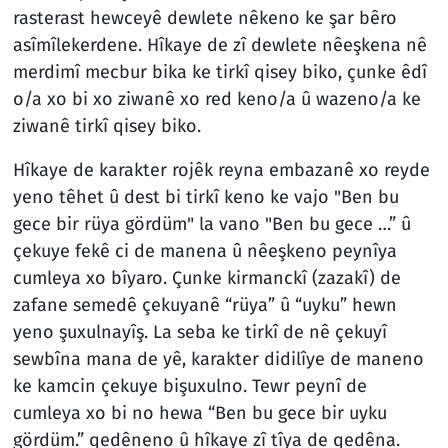
rasterast hewceyê dewlete nêkeno ke şar bêro
asîmîlekerdene. Hîkaye de zî dewlete nêeşkena nê
merdimî mecbur bika ke tirkî qisey biko, çunke êdî
o/a xo bi xo ziwanê xo red keno/a û wazeno/a ke
ziwanê tirkî qisey biko.
Hîkaye de karakter rojêk reyna embazanê xo reyde
yeno têhet û dest bi tirkî keno ke vajo "Ben bu
gece bir rüya gördüm" la vano "Ben bu gece …” û
çekuye fekê ci de manena û nêeşkeno peynîya
cumleya xo bîyaro. Çunke kirmanckî (zazakî) de
zafane semedê çekuyanê “rüya” û “uyku” hewn
yeno şuxulnayîş. La seba ke tirkî de nê çekuyî
sewbîna mana de yê, karakter didilîye de maneno
ke kamcin çekuye bişuxulno. Tewr peynî de
cumleya xo bi no hewa “Ben bu gece bir uyku
gördüm.” qedêneno û hîkaye zî tîya de qedêna.