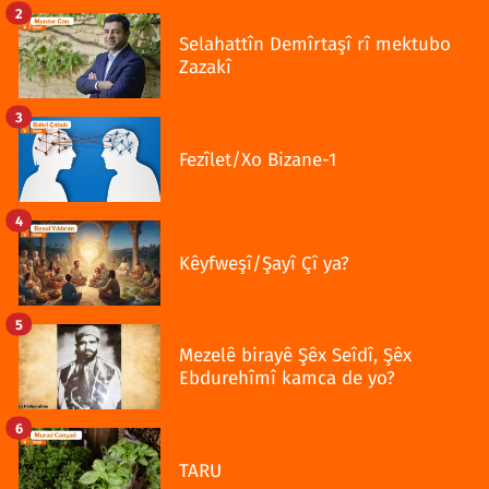
2
Selahattîn Demîrtaşî rî mektubo
Zazakî
3
Fezîlet/Xo Bizane-1
4
Kêyfweşî/Şayî Çî ya?
5
Mezelê birayê Şêx Seîdî, Şêx
Ebdurehîmî kamca de yo?
6
TARU