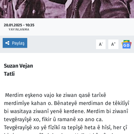
20.01.2025 - 10:35
YAYINLANMA
Paylaş
-
+
A
A
Suzan Vejan
Tatli
Merdim eşkeno vajo ke ziwan qasê tarîxê
merdimîye kahan o. Bênateyê merdiman de têkilîyî
bi wasitaya ziwanî yenê kerdene. Merdim bi ziwanî
tevgêrayîşê xo, fikir û ramanê xo ano ca.
Tevgêrayîşê xo yê fîzîkî ra tepîşê heta ê hîsî, her çî