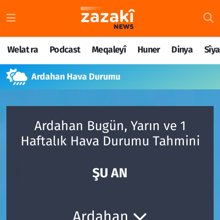
Welat ra
Nöbetçi Eczaneler
Welat ra
Podcast
Meqaleyî
Huner
Dinya
Sîya
Podcast
Hava Durumu
Ardahan Hava Durumu
Meqaleyî
Namaz Vakitleri
Huner
Trafik Durumu
Ardahan Bugün, Yarın ve 1
Dinya
Süper Lig Puan Durumu ve Fikstür
Haftalık Hava Durumu Tahmini
Sîyaset
Tüm Manşetler
ŞU AN
Rojane
Son Dakika Haberleri
Têkilî
Haber Arşivi
Ardahan