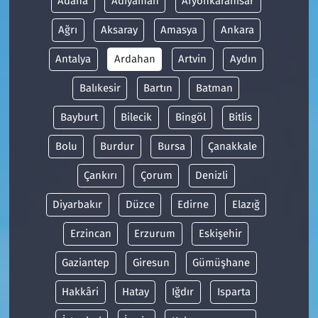
Adana
Adıyaman
Afyonkarahisar
Ağrı
Aksaray
Amasya
Ankara
Antalya
Ardahan
Artvin
Aydın
Balıkesir
Bartın
Batman
Bayburt
Bilecik
Bingöl
Bitlis
Bolu
Burdur
Bursa
Çanakkale
Çankırı
Çorum
Denizli
Diyarbakır
Düzce
Edirne
Elazığ
Erzincan
Erzurum
Eskişehir
Gaziantep
Giresun
Gümüşhane
Hakkâri
Hatay
Iğdır
Isparta