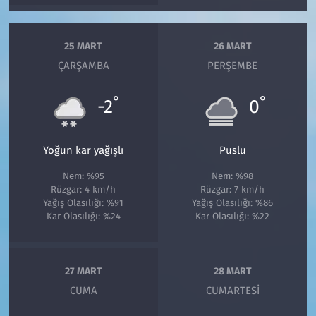
25 MART
26 MART
ÇARŞAMBA
PERŞEMBE
°
°
-2
0
Yoğun kar yağışlı
Puslu
Nem: %95
Nem: %98
Rüzgar: 4 km/h
Rüzgar: 7 km/h
Yağış Olasılığı: %91
Yağış Olasılığı: %86
Kar Olasılığı: %24
Kar Olasılığı: %22
27 MART
28 MART
CUMA
CUMARTESI