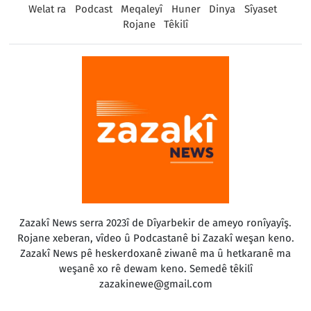
Welat ra
Podcast
Meqaleyî
Huner
Dinya
Sîyaset
Rojane
Têkilî
Zazakî News serra 2023î de Dîyarbekir de ameyo ronîyayîş.
Rojane xeberan, vîdeo û Podcastanê bi Zazakî weşan keno.
Zazakî News pê heskerdoxanê ziwanê ma û hetkaranê ma
weşanê xo rê dewam keno. Semedê têkilî
zazakinewe@gmail.com