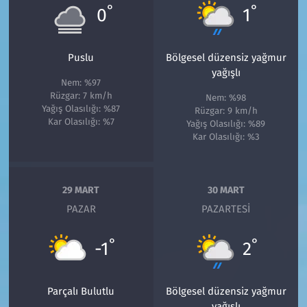
°
°
0
1
Puslu
Bölgesel düzensiz yağmur
yağışlı
Nem: %97
Rüzgar: 7 km/h
Nem: %98
Yağış Olasılığı: %87
Rüzgar: 9 km/h
Kar Olasılığı: %7
Yağış Olasılığı: %89
Kar Olasılığı: %3
29 MART
30 MART
PAZAR
PAZARTESI
°
°
-1
2
Parçalı Bulutlu
Bölgesel düzensiz yağmur
yağışlı