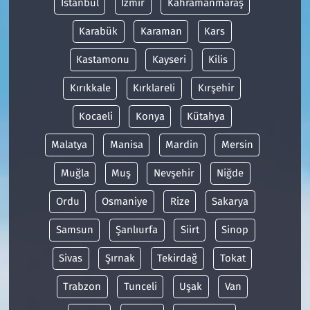
İstanbul
İzmir
Kahramanmaraş
Karabük
Karaman
Kars
Kastamonu
Kayseri
Kilis
Kırıkkale
Kırklareli
Kırşehir
Kocaeli
Konya
Kütahya
Malatya
Manisa
Mardin
Mersin
Muğla
Muş
Nevşehir
Niğde
Ordu
Osmaniye
Rize
Sakarya
Samsun
Şanlıurfa
Siirt
Sinop
Sivas
Şırnak
Tekirdağ
Tokat
Trabzon
Tunceli
Uşak
Van