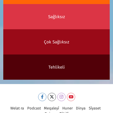
Sağlıksız
Çok Sağlıksız
Tehlikeli
Welat ra
Podcast
Meqaleyî
Huner
Dinya
Sîyaset