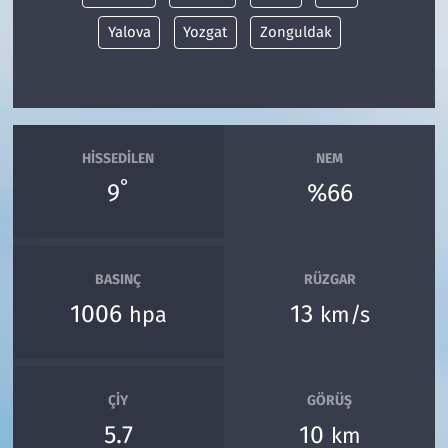
Yalova
Yozgat
Zonguldak
HISSEDILEN
NEM
°
9
%66
BASINÇ
RÜZGAR
1006
13
hpa
km/s
ÇIY
GÖRÜŞ
5.7
10
km