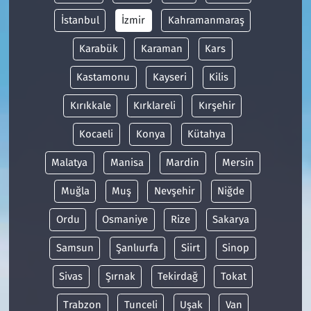
İstanbul
İzmir
Kahramanmaraş
Karabük
Karaman
Kars
Kastamonu
Kayseri
Kilis
Kırıkkale
Kırklareli
Kırşehir
Kocaeli
Konya
Kütahya
Malatya
Manisa
Mardin
Mersin
Muğla
Muş
Nevşehir
Niğde
Ordu
Osmaniye
Rize
Sakarya
Samsun
Şanlıurfa
Siirt
Sinop
Sivas
Şırnak
Tekirdağ
Tokat
Trabzon
Tunceli
Uşak
Van