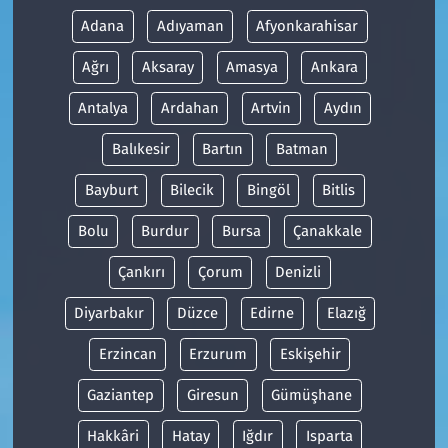
Adana
Adıyaman
Afyonkarahisar
Ağrı
Aksaray
Amasya
Ankara
Antalya
Ardahan
Artvin
Aydın
Balıkesir
Bartın
Batman
Bayburt
Bilecik
Bingöl
Bitlis
Bolu
Burdur
Bursa
Çanakkale
Çankırı
Çorum
Denizli
Diyarbakır
Düzce
Edirne
Elazığ
Erzincan
Erzurum
Eskişehir
Gaziantep
Giresun
Gümüşhane
Hakkâri
Hatay
Iğdır
Isparta