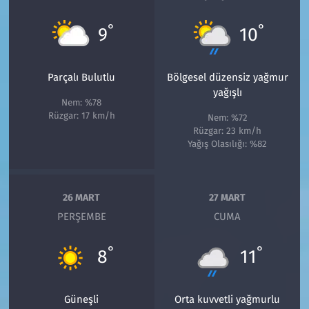
°
°
9
10
Parçalı Bulutlu
Bölgesel düzensiz yağmur
yağışlı
Nem: %78
Rüzgar: 17 km/h
Nem: %72
Rüzgar: 23 km/h
Yağış Olasılığı: %82
26 MART
27 MART
PERŞEMBE
CUMA
°
°
8
11
Güneşli
Orta kuvvetli yağmurlu