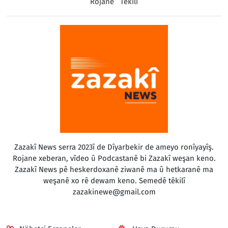
Rojane
Têkilî
Zazakî News serra 2023î de Dîyarbekir de ameyo ronîyayîş.
Rojane xeberan, vîdeo û Podcastanê bi Zazakî weşan keno.
Zazakî News pê heskerdoxanê ziwanê ma û hetkaranê ma
weşanê xo rê dewam keno. Semedê têkilî
zazakinewe@gmail.com