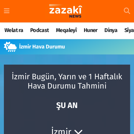
Welat ra
Nöbetçi Eczaneler
Welat ra
Podcast
Meqaleyî
Huner
Dinya
Sîya
Podcast
Hava Durumu
İzmir Hava Durumu
Meqaleyî
Namaz Vakitleri
Huner
Trafik Durumu
İzmir Bugün, Yarın ve 1 Haftalık
Dinya
Süper Lig Puan Durumu ve Fikstür
Hava Durumu Tahmini
Sîyaset
Tüm Manşetler
ŞU AN
Rojane
Son Dakika Haberleri
Têkilî
Haber Arşivi
İzmir