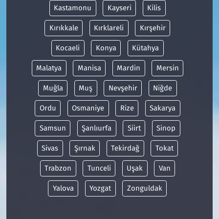
Kastamonu
Kayseri
Kilis
Kırıkkale
Kırklareli
Kırşehir
Kocaeli
Konya
Kütahya
Malatya
Manisa
Mardin
Mersin
Muğla
Muş
Nevşehir
Niğde
Ordu
Osmaniye
Rize
Sakarya
Samsun
Şanlıurfa
Siirt
Sinop
Sivas
Şırnak
Tekirdağ
Tokat
Trabzon
Tunceli
Uşak
Van
Yalova
Yozgat
Zonguldak