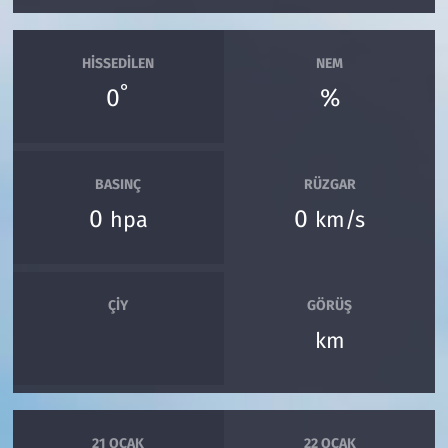
HISSEDILEN
NEM
°
0
%
BASINÇ
RÜZGAR
0
0
hpa
km/s
ÇIY
GÖRÜŞ
km
21 OCAK
22 OCAK