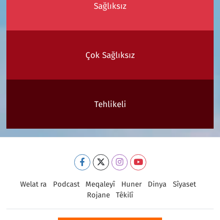
Sağlıksız
Çok Sağlıksız
Tehlikeli
Welat ra
Podcast
Meqaleyî
Huner
Dinya
Sîyaset
Rojane
Têkilî