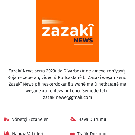
Zazakî News serra 2023î de Dîyarbekir de ameyo ronîyayîş.
Rojane xeberan, vîdeo û Podcastanê bi Zazakî weşan keno.
Zazakî News pê heskerdoxanê ziwanê ma û hetkaranê ma
weşanê xo rê dewam keno. Semedê têkilî
zazakinewe@gmail.com
Nöbetçi Eczaneler
Hava Durumu
Namaz Vakitleri
Trafik Durumu