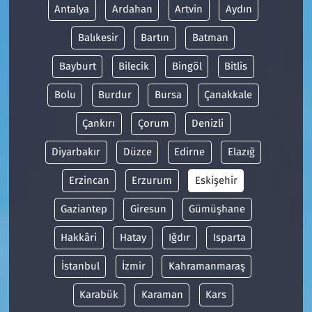
Antalya
Ardahan
Artvin
Aydın
Balıkesir
Bartın
Batman
Bayburt
Bilecik
Bingöl
Bitlis
Bolu
Burdur
Bursa
Çanakkale
Çankırı
Çorum
Denizli
Diyarbakır
Düzce
Edirne
Elazığ
Erzincan
Erzurum
Eskişehir
Gaziantep
Giresun
Gümüşhane
Hakkâri
Hatay
Iğdır
Isparta
İstanbul
İzmir
Kahramanmaraş
Karabük
Karaman
Kars