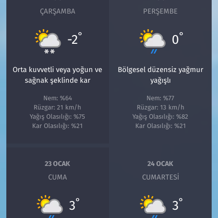
ÇARŞAMBA
PERŞEMBE
°
°
-2
0
Orta kuvvetli veya yoğun ve
Bölgesel düzensiz yağmur
sağnak şeklinde kar
yağışlı
Nem: %64
Nem: %77
Rüzgar: 21 km/h
Rüzgar: 13 km/h
Yağış Olasılığı: %75
Yağış Olasılığı: %82
Kar Olasılığı: %21
Kar Olasılığı: %21
23 OCAK
24 OCAK
CUMA
CUMARTESI
°
°
3
3