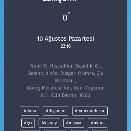
°
0
10 Ağustos Pazartesi
23:16
°
Nem: %, Hissedilen Sıcaklık: 0
,
Basınç: 0 hPa, Rüzgar: 0 km/s, Çiy
Noktası: ,
Görüş Mesafesi: km, Gün Doğumu:
8:11, Gün Batımı: 18:00
Adana
Adıyaman
Afyonkarahisar
Ağrı
Aksaray
Amasya
Ankara