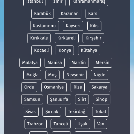
İstanbul
İzmir
Kahramanmaraş
Karabük
Karaman
Kars
Kastamonu
Kayseri
Kilis
Kırıkkale
Kırklareli
Kırşehir
Kocaeli
Konya
Kütahya
Malatya
Manisa
Mardin
Mersin
Muğla
Muş
Nevşehir
Niğde
Ordu
Osmaniye
Rize
Sakarya
Samsun
Şanlıurfa
Siirt
Sinop
Sivas
Şırnak
Tekirdağ
Tokat
Trabzon
Tunceli
Uşak
Van