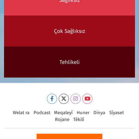
Sağlıksız
Çok Sağlıksız
Tehlikeli
Welat ra
Podcast
Meqaleyî
Huner
Dinya
Sîyaset
Rojane
Têkilî