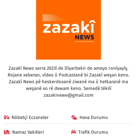
Zazakî News serra 2023î de Dîyarbekir de ameyo ronîyayîş.
Rojane xeberan, vîdeo û Podcastanê bi Zazakî weşan keno.
Zazakî News pê heskerdoxanê ziwanê ma û hetkaranê ma
weşanê xo rê dewam keno. Semedê têkilî
zazakinewe@gmail.com
Nöbetçi Eczaneler
Hava Durumu
Namaz Vakitleri
Trafik Durumu