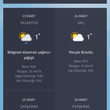
23 MART
24 MART
PAZARTESI
SALI
°
°
1
1
Bölgesel düzensiz yağmur
Parçalı Bulutlu
yağışlı
Nem: %77
Rüzgar: 14 km/h
Nem: %87
Kar Olasılığı: %19
Rüzgar: 23 km/h
Yağış Olasılığı: %83
Kar Olasılığı: %15
25 MART
26 MART
ÇARŞAMBA
PERŞEMBE