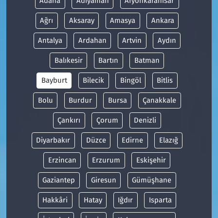
Adana
Adıyaman
Afyonkarahisar
Ağrı
Aksaray
Amasya
Ankara
Antalya
Ardahan
Artvin
Aydın
Balıkesir
Bartın
Batman
Bayburt
Bilecik
Bingöl
Bitlis
Bolu
Burdur
Bursa
Çanakkale
Çankırı
Çorum
Denizli
Diyarbakır
Düzce
Edirne
Elazığ
Erzincan
Erzurum
Eskişehir
Gaziantep
Giresun
Gümüşhane
Hakkâri
Hatay
Iğdır
Isparta