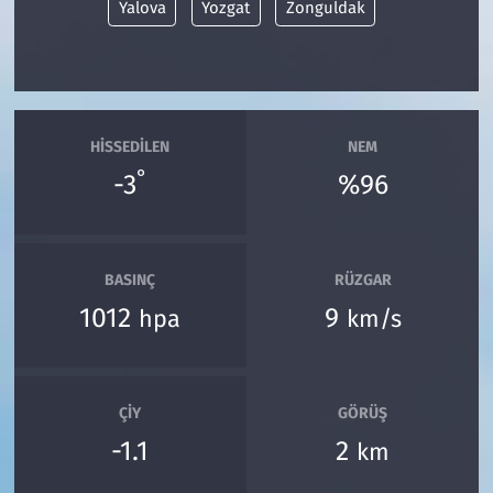
Yalova
Yozgat
Zonguldak
HISSEDILEN
NEM
°
-3
%96
BASINÇ
RÜZGAR
1012
9
hpa
km/s
ÇIY
GÖRÜŞ
-1.1
2
km