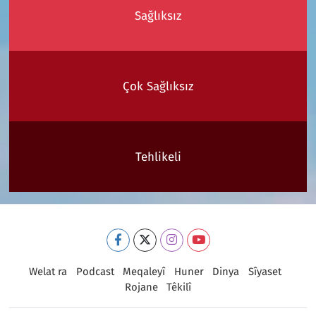
Sağlıksız
Çok Sağlıksız
Tehlikeli
Welat ra
Podcast
Meqaleyî
Huner
Dinya
Sîyaset
Rojane
Têkilî