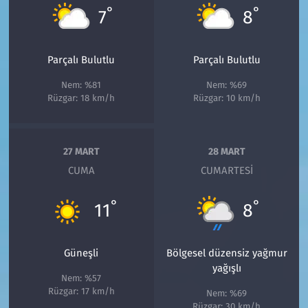
°
°
7
8
Parçalı Bulutlu
Parçalı Bulutlu
Nem: %81
Nem: %69
Rüzgar: 18 km/h
Rüzgar: 10 km/h
27 MART
28 MART
CUMA
CUMARTESI
°
°
11
8
Güneşli
Bölgesel düzensiz yağmur
yağışlı
Nem: %57
Rüzgar: 17 km/h
Nem: %69
Rüzgar: 30 km/h