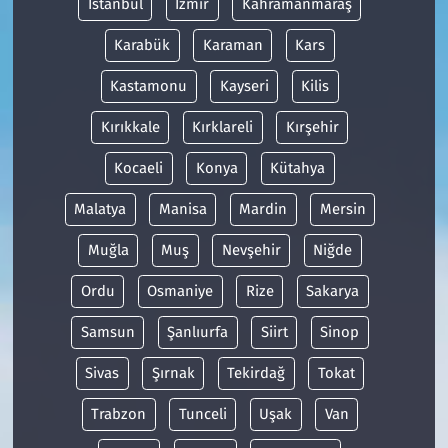
İstanbul
İzmir
Kahramanmaraş
Karabük
Karaman
Kars
Kastamonu
Kayseri
Kilis
Kırıkkale
Kırklareli
Kırşehir
Kocaeli
Konya
Kütahya
Malatya
Manisa
Mardin
Mersin
Muğla
Muş
Nevşehir
Niğde
Ordu
Osmaniye
Rize
Sakarya
Samsun
Şanlıurfa
Siirt
Sinop
Sivas
Şırnak
Tekirdağ
Tokat
Trabzon
Tunceli
Uşak
Van