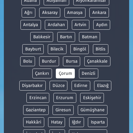
Adana
Adıyaman
Afyonkarahisar
Ağrı
Aksaray
Amasya
Ankara
Antalya
Ardahan
Artvin
Aydın
Balıkesir
Bartın
Batman
Bayburt
Bilecik
Bingöl
Bitlis
Bolu
Burdur
Bursa
Çanakkale
Çankırı
Çorum
Denizli
Diyarbakır
Düzce
Edirne
Elazığ
Erzincan
Erzurum
Eskişehir
Gaziantep
Giresun
Gümüşhane
Hakkâri
Hatay
Iğdır
Isparta