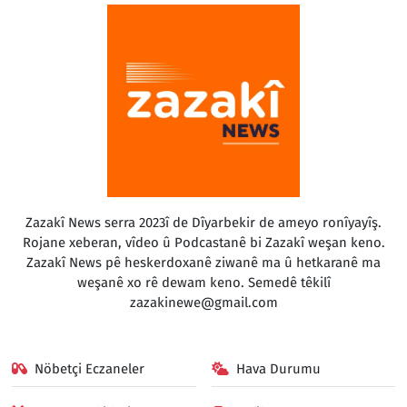
Zazakî News serra 2023î de Dîyarbekir de ameyo ronîyayîş.
Rojane xeberan, vîdeo û Podcastanê bi Zazakî weşan keno.
Zazakî News pê heskerdoxanê ziwanê ma û hetkaranê ma
weşanê xo rê dewam keno. Semedê têkilî
zazakinewe@gmail.com
Nöbetçi Eczaneler
Hava Durumu