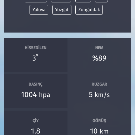
Yalova
Yozgat
Zonguldak
HISSEDILEN
NEM
°
3
%89
BASINÇ
RÜZGAR
1004
5
hpa
km/s
ÇIY
GÖRÜŞ
1.8
10
km