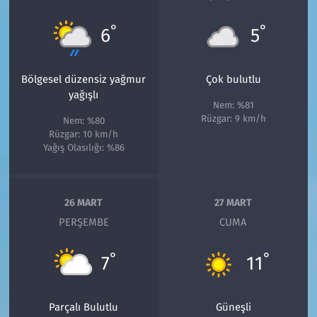
°
°
6
5
Bölgesel düzensiz yağmur
Çok bulutlu
yağışlı
Nem: %81
Rüzgar: 9 km/h
Nem: %80
Rüzgar: 10 km/h
Yağış Olasılığı: %86
26 MART
27 MART
PERŞEMBE
CUMA
°
°
7
11
Parçalı Bulutlu
Güneşli