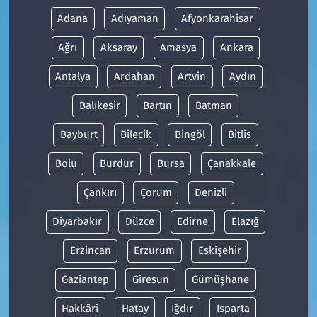
Adana
Adıyaman
Afyonkarahisar
Ağrı
Aksaray
Amasya
Ankara
Antalya
Ardahan
Artvin
Aydın
Balıkesir
Bartın
Batman
Bayburt
Bilecik
Bingöl
Bitlis
Bolu
Burdur
Bursa
Çanakkale
Çankırı
Çorum
Denizli
Diyarbakır
Düzce
Edirne
Elazığ
Erzincan
Erzurum
Eskişehir
Gaziantep
Giresun
Gümüşhane
Hakkâri
Hatay
Iğdır
Isparta