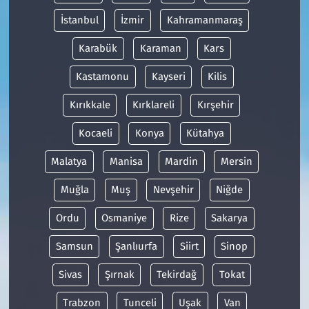
İstanbul
İzmir
Kahramanmaraş
Karabük
Karaman
Kars
Kastamonu
Kayseri
Kilis
Kırıkkale
Kırklareli
Kırşehir
Kocaeli
Konya
Kütahya
Malatya
Manisa
Mardin
Mersin
Muğla
Muş
Nevşehir
Niğde
Ordu
Osmaniye
Rize
Sakarya
Samsun
Şanlıurfa
Siirt
Sinop
Sivas
Şırnak
Tekirdağ
Tokat
Trabzon
Tunceli
Uşak
Van