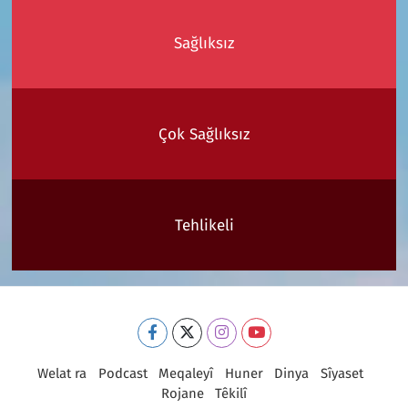
Sağlıksız
Çok Sağlıksız
Tehlikeli
Welat ra
Podcast
Meqaleyî
Huner
Dinya
Sîyaset
Rojane
Têkilî