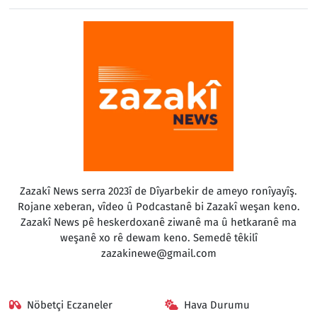
Zazakî News serra 2023î de Dîyarbekir de ameyo ronîyayîş.
Rojane xeberan, vîdeo û Podcastanê bi Zazakî weşan keno.
Zazakî News pê heskerdoxanê ziwanê ma û hetkaranê ma
weşanê xo rê dewam keno. Semedê têkilî
zazakinewe@gmail.com
Nöbetçi Eczaneler
Hava Durumu