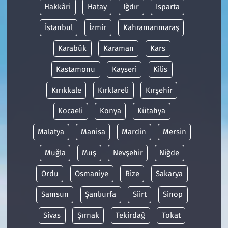
Hakkâri
Hatay
Iğdır
Isparta
İstanbul
İzmir
Kahramanmaraş
Karabük
Karaman
Kars
Kastamonu
Kayseri
Kilis
Kırıkkale
Kırklareli
Kırşehir
Kocaeli
Konya
Kütahya
Malatya
Manisa
Mardin
Mersin
Muğla
Muş
Nevşehir
Niğde
Ordu
Osmaniye
Rize
Sakarya
Samsun
Şanlıurfa
Siirt
Sinop
Sivas
Şırnak
Tekirdağ
Tokat