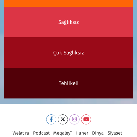
Sağlıksız
Çok Sağlıksız
Tehlikeli
Welat ra
Podcast
Meqaleyî
Huner
Dinya
Sîyaset