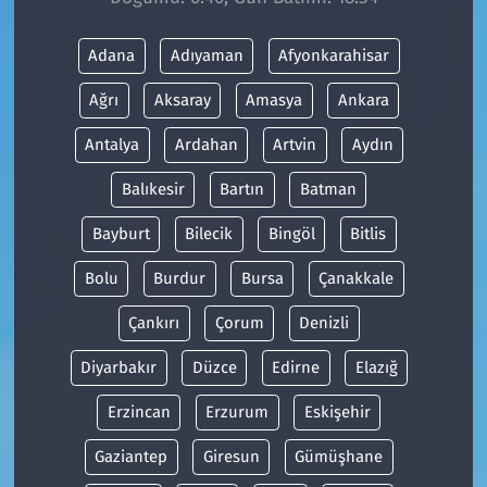
Adana
Adıyaman
Afyonkarahisar
Ağrı
Aksaray
Amasya
Ankara
Antalya
Ardahan
Artvin
Aydın
Balıkesir
Bartın
Batman
Bayburt
Bilecik
Bingöl
Bitlis
Bolu
Burdur
Bursa
Çanakkale
Çankırı
Çorum
Denizli
Diyarbakır
Düzce
Edirne
Elazığ
Erzincan
Erzurum
Eskişehir
Gaziantep
Giresun
Gümüşhane