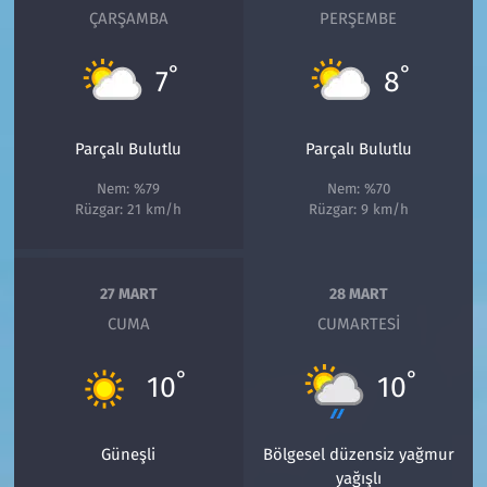
ÇARŞAMBA
PERŞEMBE
°
°
7
8
Parçalı Bulutlu
Parçalı Bulutlu
Nem: %79
Nem: %70
Rüzgar: 21 km/h
Rüzgar: 9 km/h
27 MART
28 MART
CUMA
CUMARTESI
°
°
10
10
Güneşli
Bölgesel düzensiz yağmur
yağışlı