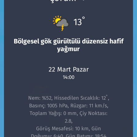
°
13
Bölgesel gök gürültülü düzensiz hafif
yağmur
22 Mart Pazar
14:00
°
Nem: %52, Hissedilen Sıcaklık: 12
,
Basınç: 1005 hPa, Rüzgar: 11 km/s,
Toplam Yağış: 0 mm, Çiy Noktası:
2.8,
Görüş Mesafesi: 10 km, Gün
Doğumu: 6:40, Gün Batımı: 18:54