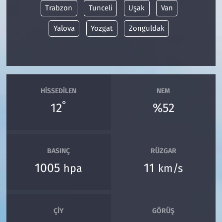
Trabzon
Tunceli
Uşak
Van
Yalova
Yozgat
Zonguldak
HISSEDILEN
NEM
°
12
%52
BASINÇ
RÜZGAR
1005
11
hpa
km/s
ÇIY
GÖRÜŞ