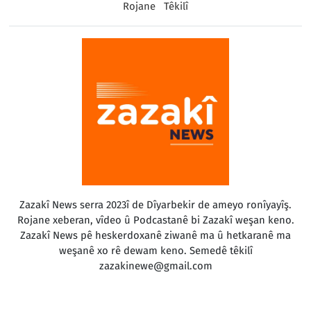
Rojane
Têkilî
Zazakî News serra 2023î de Dîyarbekir de ameyo ronîyayîş.
Rojane xeberan, vîdeo û Podcastanê bi Zazakî weşan keno.
Zazakî News pê heskerdoxanê ziwanê ma û hetkaranê ma
weşanê xo rê dewam keno. Semedê têkilî
zazakinewe@gmail.com