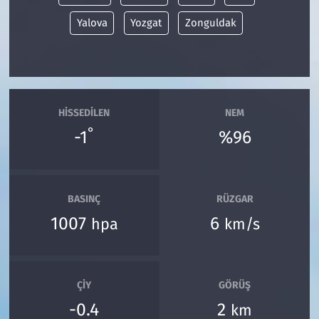
Yalova
Yozgat
Zonguldak
HISSEDILEN
NEM
°
-1
%96
BASINÇ
RÜZGAR
1007
6
hpa
km/s
ÇIY
GÖRÜŞ
-0.4
2
km