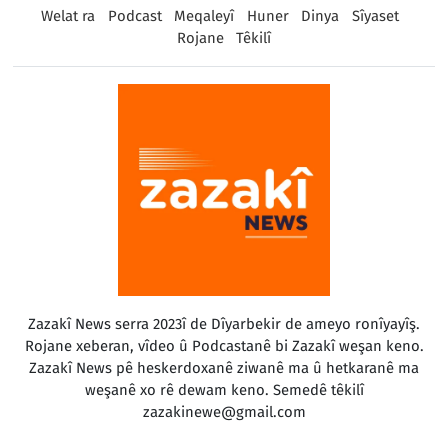
Welat ra
Podcast
Meqaleyî
Huner
Dinya
Sîyaset
Rojane
Têkilî
Zazakî News serra 2023î de Dîyarbekir de ameyo ronîyayîş.
Rojane xeberan, vîdeo û Podcastanê bi Zazakî weşan keno.
Zazakî News pê heskerdoxanê ziwanê ma û hetkaranê ma
weşanê xo rê dewam keno. Semedê têkilî
zazakinewe@gmail.com