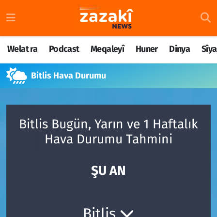
Welat ra
Nöbetçi Eczaneler
Welat ra
Podcast
Meqaleyî
Huner
Dinya
Sîya
Podcast
Hava Durumu
Bitlis Hava Durumu
Meqaleyî
Namaz Vakitleri
Huner
Trafik Durumu
Bitlis Bugün, Yarın ve 1 Haftalık
Dinya
Süper Lig Puan Durumu ve Fikstür
Hava Durumu Tahmini
Sîyaset
Tüm Manşetler
ŞU AN
Rojane
Son Dakika Haberleri
Têkilî
Haber Arşivi
Bitlis