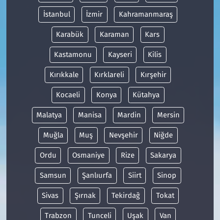
İstanbul
İzmir
Kahramanmaraş
Karabük
Karaman
Kars
Kastamonu
Kayseri
Kilis
Kırıkkale
Kırklareli
Kırşehir
Kocaeli
Konya
Kütahya
Malatya
Manisa
Mardin
Mersin
Muğla
Muş
Nevşehir
Niğde
Ordu
Osmaniye
Rize
Sakarya
Samsun
Şanlıurfa
Siirt
Sinop
Sivas
Şırnak
Tekirdağ
Tokat
Trabzon
Tunceli
Uşak
Van