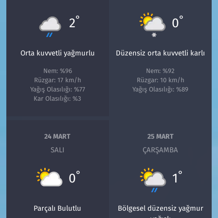
°
°
2
0
Orta kuvvetli yağmurlu
Düzensiz orta kuvvetli karlı
Nem: %96
Nem: %92
Rüzgar: 17 km/h
Rüzgar: 10 km/h
Yağış Olasılığı: %77
Yağış Olasılığı: %89
Kar Olasılığı: %3
24 MART
25 MART
SALI
ÇARŞAMBA
°
°
0
1
Parçalı Bulutlu
Bölgesel düzensiz yağmur