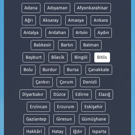
Adana
Adıyaman
Afyonkarahisar
Ağrı
Aksaray
Amasya
Ankara
Antalya
Ardahan
Artvin
Aydın
Balıkesir
Bartın
Batman
Bayburt
Bilecik
Bingöl
Bitlis
Bolu
Burdur
Bursa
Çanakkale
Çankırı
Çorum
Denizli
Diyarbakır
Düzce
Edirne
Elazığ
Erzincan
Erzurum
Eskişehir
Gaziantep
Giresun
Gümüşhane
Hakkâri
Hatay
Iğdır
Isparta