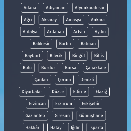
Adana
Adıyaman
Afyonkarahisar
Ağrı
Aksaray
Amasya
Ankara
Antalya
Ardahan
Artvin
Aydın
Balıkesir
Bartın
Batman
Bayburt
Bilecik
Bingöl
Bitlis
Bolu
Burdur
Bursa
Çanakkale
Çankırı
Çorum
Denizli
Diyarbakır
Düzce
Edirne
Elazığ
Erzincan
Erzurum
Eskişehir
Gaziantep
Giresun
Gümüşhane
Hakkâri
Hatay
Iğdır
Isparta