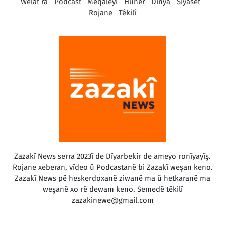
Welat ra
Podcast
Meqaleyî
Huner
Dinya
Sîyaset
Rojane
Têkilî
Zazakî News serra 2023î de Dîyarbekir de ameyo ronîyayîş.
Rojane xeberan, vîdeo û Podcastanê bi Zazakî weşan keno.
Zazakî News pê heskerdoxanê ziwanê ma û hetkaranê ma
weşanê xo rê dewam keno. Semedê têkilî
zazakinewe@gmail.com