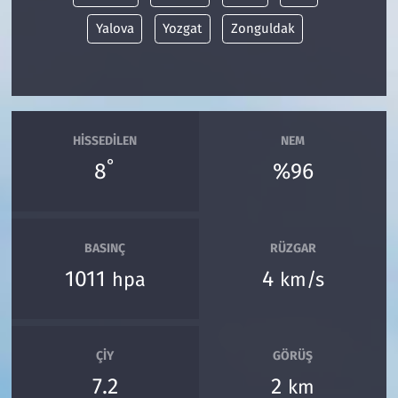
Yalova
Yozgat
Zonguldak
HISSEDILEN
NEM
°
8
%96
BASINÇ
RÜZGAR
1011
4
hpa
km/s
ÇIY
GÖRÜŞ
7.2
2
km