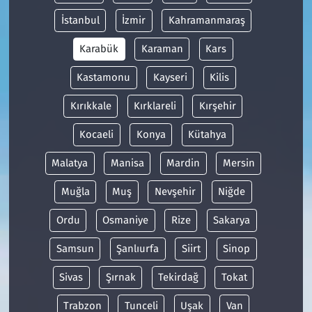
İstanbul
İzmir
Kahramanmaraş
Karabük
Karaman
Kars
Kastamonu
Kayseri
Kilis
Kırıkkale
Kırklareli
Kırşehir
Kocaeli
Konya
Kütahya
Malatya
Manisa
Mardin
Mersin
Muğla
Muş
Nevşehir
Niğde
Ordu
Osmaniye
Rize
Sakarya
Samsun
Şanlıurfa
Siirt
Sinop
Sivas
Şırnak
Tekirdağ
Tokat
Trabzon
Tunceli
Uşak
Van