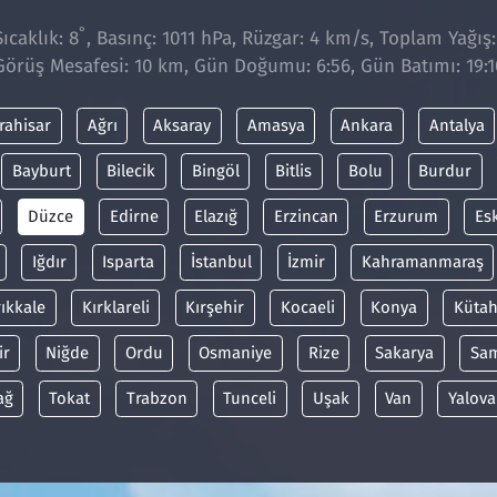
°
ıcaklık: 8
, Basınç: 1011 hPa, Rüzgar: 4 km/s, Toplam Yağış:
Görüş Mesafesi: 10 km, Gün Doğumu: 6:56, Gün Batımı: 19:1
rahisar
Ağrı
Aksaray
Amasya
Ankara
Antalya
Bayburt
Bilecik
Bingöl
Bitlis
Bolu
Burdur
Düzce
Edirne
Elazığ
Erzincan
Erzurum
Es
Iğdır
Isparta
İstanbul
İzmir
Kahramanmaraş
rıkkale
Kırklareli
Kırşehir
Kocaeli
Konya
Kütah
ir
Niğde
Ordu
Osmaniye
Rize
Sakarya
Sa
ağ
Tokat
Trabzon
Tunceli
Uşak
Van
Yalova