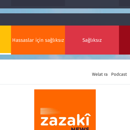
Hassaslar için sağlıksız
Sağlıksız
Welat ra
Podcast