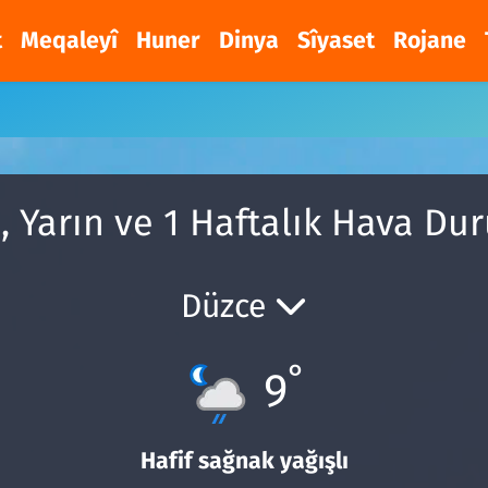
t
Meqaleyî
Huner
Dinya
Sîyaset
Rojane
 Yarın ve 1 Haftalık Hava D
Düzce
°
9
Hafif sağnak yağışlı