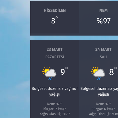
HISSEDILEN
NEM
°
8
%97
23 MART
24 MART
PAZARTESI
SALI
°
°
9
8
Bölgesel düzensiz yağmur
Bölgesel düzensiz y
yağışlı
yağışlı
Nem: %93
Nem: %95
Rüzgar: 7 km/h
Rüzgar: 6 km/h
Yağış Olasılığı: %87
Yağış Olasılığı: %8