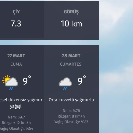
ÇIY
GÖRÜŞ
7.3
10
km
27 MART
28 MART
CUMA
CUMARTESI
°
°
9
9
esel düzensiz yağmur
Orta kuvvetli yağmurlu
yağışlı
Nem: %76
Rüzgar: 8 km/h
Nem: %67
Yağış Olasılığı: %87
Rüzgar: 12 km/h
Yağış Olasılığı: %54