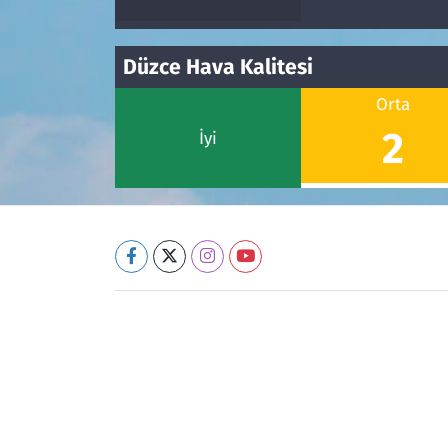
Düzce Hava Kalitesi
Orta
2
İyi