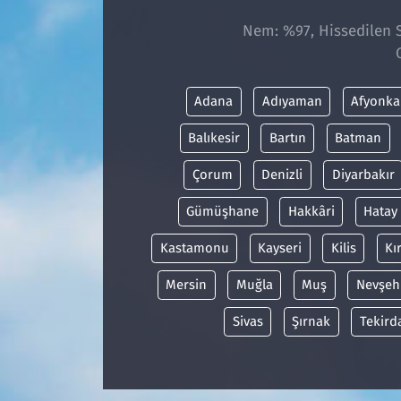
Nem: %97, Hissedilen S
Adana
Adıyaman
Afyonka
Balıkesir
Bartın
Batman
Çorum
Denizli
Diyarbakır
Gümüşhane
Hakkâri
Hatay
Kastamonu
Kayseri
Kilis
Kı
Mersin
Muğla
Muş
Nevşeh
Sivas
Şırnak
Tekird