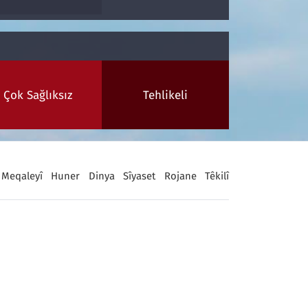
Çok Sağlıksız
Tehlikeli
Meqaleyî
Huner
Dinya
Sîyaset
Rojane
Têkilî