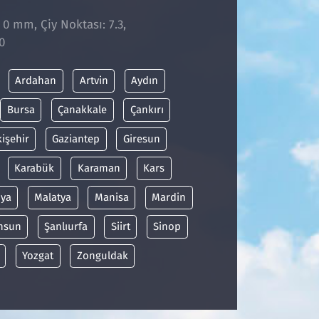
 0 mm, Çiy Noktası: 7.3,
0
Ardahan
Artvin
Aydın
Bursa
Çanakkale
Çankırı
kişehir
Gaziantep
Giresun
Karabük
Karaman
Kars
ya
Malatya
Manisa
Mardin
msun
Şanlıurfa
Siirt
Sinop
Yozgat
Zonguldak