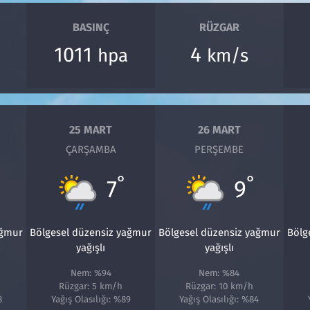
BASINÇ
RÜZGAR
1011
4
hpa
km/s
25 MART
26 MART
ÇARŞAMBA
PERŞEMBE
°
°
7
9
ağmur
Bölgesel düzensiz yağmur
Bölgesel düzensiz yağmur
Bölg
yağışlı
yağışlı
Nem: %94
Nem: %84
Rüzgar: 5 km/h
Rüzgar: 10 km/h
8
Yağış Olasılığı: %89
Yağış Olasılığı: %84