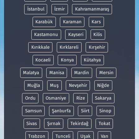
İstanbul
İzmir
Kahramanmaraş
Karabük
Karaman
Kars
Kastamonu
Kayseri
Kilis
Kırıkkale
Kırklareli
Kırşehir
Kocaeli
Konya
Kütahya
Malatya
Manisa
Mardin
Mersin
Muğla
Muş
Nevşehir
Niğde
Ordu
Osmaniye
Rize
Sakarya
Samsun
Şanlıurfa
Siirt
Sinop
Sivas
Şırnak
Tekirdağ
Tokat
Trabzon
Tunceli
Uşak
Van