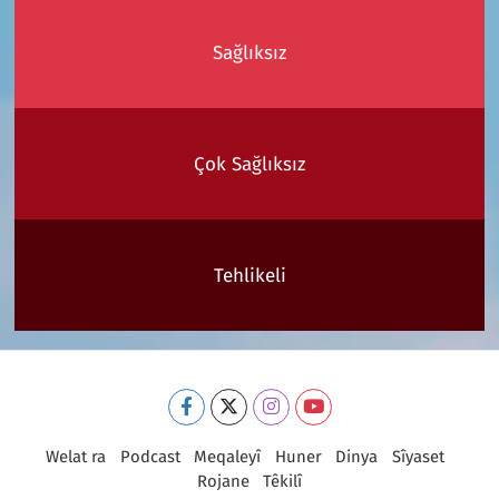
Sağlıksız
Çok Sağlıksız
Tehlikeli
Welat ra
Podcast
Meqaleyî
Huner
Dinya
Sîyaset
Rojane
Têkilî