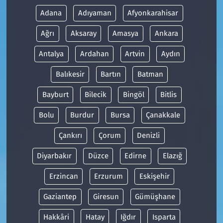
Adana
Adıyaman
Afyonkarahisar
Ağrı
Aksaray
Amasya
Ankara
Antalya
Ardahan
Artvin
Aydın
Balıkesir
Bartın
Batman
Bayburt
Bilecik
Bingöl
Bitlis
Bolu
Burdur
Bursa
Çanakkale
Çankırı
Çorum
Denizli
Diyarbakır
Düzce
Edirne
Elazığ
Erzincan
Erzurum
Eskişehir
Gaziantep
Giresun
Gümüşhane
Hakkâri
Hatay
Iğdır
Isparta