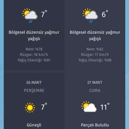
°
°
7
6
Bölgesel düzensiz yağmur
Bölgesel düzensiz yağmur
yağışlı
yağışlı
Nem: %78
Nem: %82
Rüzgar: 18 km/h
Rüzgar: 17 km/h
Yağış Olasılığı: %81
Yağış Olasılığı: %88
26 MART
27 MART
PERŞEMBE
CUMA
°
°
7
11
Güneşli
Parçalı Bulutlu