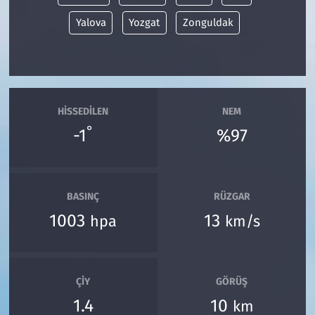
Yalova
Yozgat
Zonguldak
HISSEDILEN
NEM
°
-1
%97
BASINÇ
RÜZGAR
1003
13
hpa
km/s
ÇIY
GÖRÜŞ
1.4
10
km