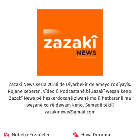
Zazakî News serra 2023î de Dîyarbekir de ameyo ronîyayîş.
Rojane xeberan, vîdeo û Podcastanê bi Zazakî weşan keno.
Zazakî News pê heskerdoxanê ziwanê ma û hetkaranê ma
weşanê xo rê dewam keno. Semedê têkilî
zazakinewe@gmail.com
Nöbetçi Eczaneler
Hava Durumu