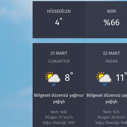
HISSEDILEN
NEM
°
4
%66
21 MART
22 MART
CUMARTESI
PAZAR
°
8
11
Bölgesel düzensiz yağmur
Bölgesel düzensiz y
yağışlı
yağışlı
Nem: %82
Nem: %75
Rüzgar: 37 km/h
Rüzgar: 36 km/h
Yağış Olasılığı: %93
Yağış Olasılığı: %8