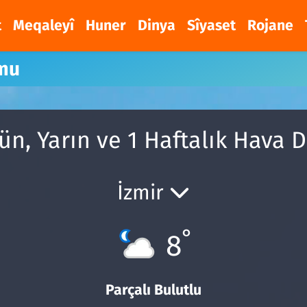
t
Meqaleyî
Huner
Dinya
Sîyaset
Rojane
mu
n, Yarın ve 1 Haftalık Hava
İzmir
°
8
Parçalı Bulutlu