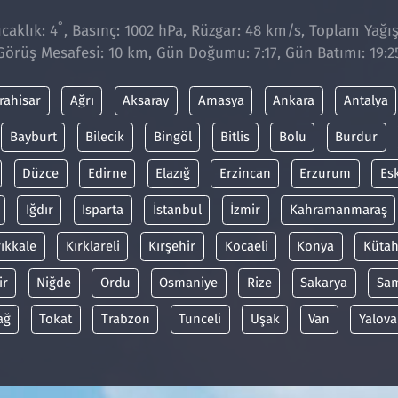
°
caklık: 4
, Basınç: 1002 hPa, Rüzgar: 48 km/s, Toplam Yağış
Görüş Mesafesi: 10 km, Gün Doğumu: 7:17, Gün Batımı: 19:2
rahisar
Ağrı
Aksaray
Amasya
Ankara
Antalya
Bayburt
Bilecik
Bingöl
Bitlis
Bolu
Burdur
Düzce
Edirne
Elazığ
Erzincan
Erzurum
Es
Iğdır
Isparta
İstanbul
İzmir
Kahramanmaraş
rıkkale
Kırklareli
Kırşehir
Kocaeli
Konya
Kütah
ir
Niğde
Ordu
Osmaniye
Rize
Sakarya
Sa
ağ
Tokat
Trabzon
Tunceli
Uşak
Van
Yalova