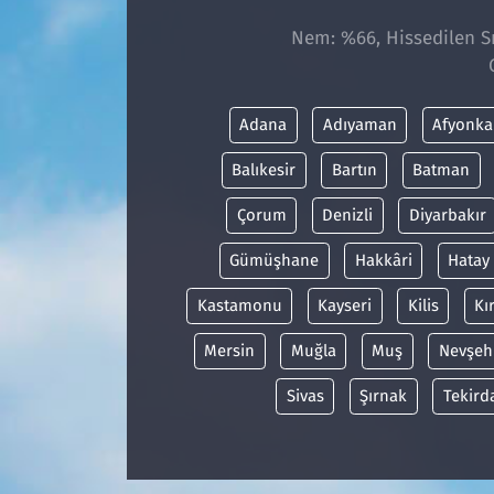
Nem: %66, Hissedilen Sı
Adana
Adıyaman
Afyonka
Balıkesir
Bartın
Batman
Çorum
Denizli
Diyarbakır
Gümüşhane
Hakkâri
Hatay
Kastamonu
Kayseri
Kilis
Kı
Mersin
Muğla
Muş
Nevşeh
Sivas
Şırnak
Tekird