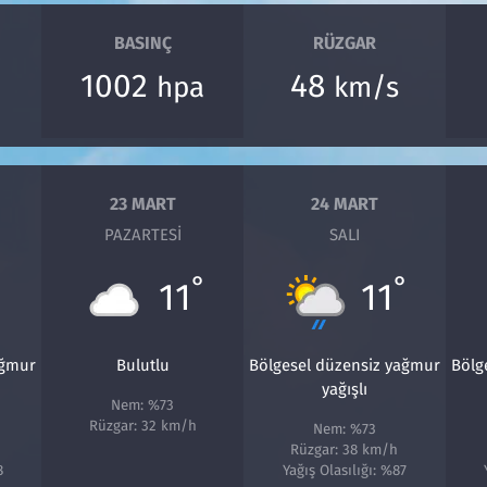
BASINÇ
RÜZGAR
1002
48
hpa
km/s
23 MART
24 MART
PAZARTESI
SALI
°
°
°
11
11
ağmur
Bulutlu
Bölgesel düzensiz yağmur
Bölg
yağışlı
Nem: %73
Rüzgar: 32 km/h
Nem: %73
Rüzgar: 38 km/h
8
Yağış Olasılığı: %87