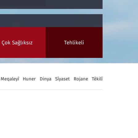
Çok Sağlıksız
Tehlikeli
Meqaleyî
Huner
Dinya
Sîyaset
Rojane
Têkilî