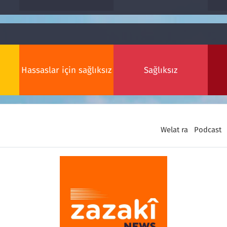
Hassaslar için sağlıksız
Sağlıksız
Welat ra
Podcast