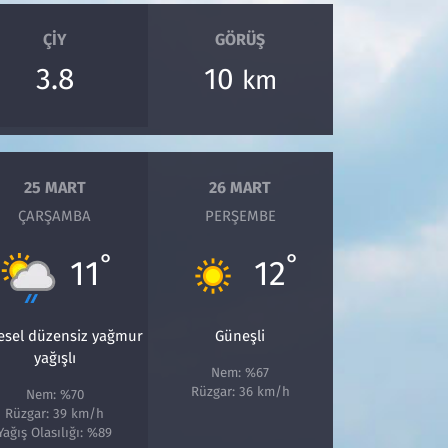
ÇIY
GÖRÜŞ
3.8
10
km
25 MART
26 MART
ÇARŞAMBA
PERŞEMBE
°
°
11
12
esel düzensiz yağmur
Güneşli
yağışlı
Nem: %67
Rüzgar: 36 km/h
Nem: %70
Rüzgar: 39 km/h
Yağış Olasılığı: %89