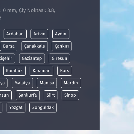
: 0 mm, Çiy Noktası: 3.8,
5
Ardahan
Artvin
Aydın
Bursa
Çanakkale
Çankırı
kişehir
Gaziantep
Giresun
Karabük
Karaman
Kars
ya
Malatya
Manisa
Mardin
msun
Şanlıurfa
Siirt
Sinop
Yozgat
Zonguldak