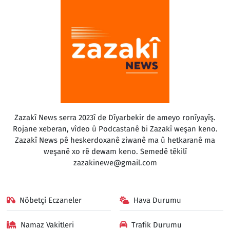
Zazakî News serra 2023î de Dîyarbekir de ameyo ronîyayîş.
Rojane xeberan, vîdeo û Podcastanê bi Zazakî weşan keno.
Zazakî News pê heskerdoxanê ziwanê ma û hetkaranê ma
weşanê xo rê dewam keno. Semedê têkilî
zazakinewe@gmail.com
Nöbetçi Eczaneler
Hava Durumu
Namaz Vakitleri
Trafik Durumu