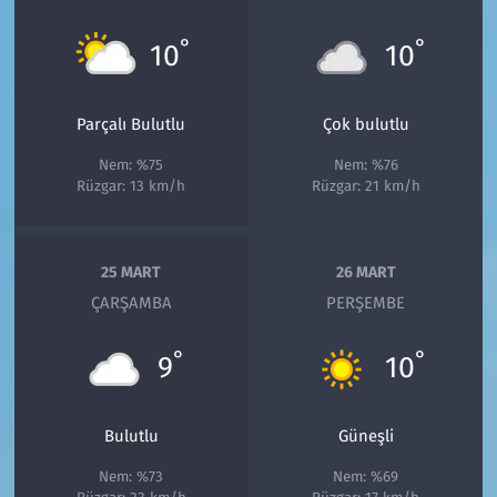
°
°
10
10
Parçalı Bulutlu
Çok bulutlu
Nem: %75
Nem: %76
Rüzgar: 13 km/h
Rüzgar: 21 km/h
25 MART
26 MART
ÇARŞAMBA
PERŞEMBE
°
°
9
10
Bulutlu
Güneşli
Nem: %73
Nem: %69