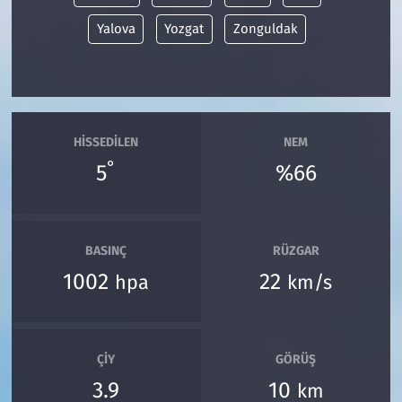
Yalova
Yozgat
Zonguldak
HISSEDILEN
NEM
°
5
%66
BASINÇ
RÜZGAR
1002
22
hpa
km/s
ÇIY
GÖRÜŞ
3.9
10
km