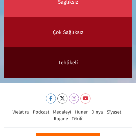
Sağlıksız
Çok Sağlıksız
Tehlikeli
Welat ra
Podcast
Meqaleyî
Huner
Dinya
Sîyaset
Rojane
Têkilî