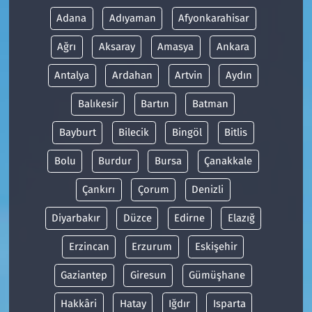
Adana
Adıyaman
Afyonkarahisar
Ağrı
Aksaray
Amasya
Ankara
Antalya
Ardahan
Artvin
Aydın
Balıkesir
Bartın
Batman
Bayburt
Bilecik
Bingöl
Bitlis
Bolu
Burdur
Bursa
Çanakkale
Çankırı
Çorum
Denizli
Diyarbakır
Düzce
Edirne
Elazığ
Erzincan
Erzurum
Eskişehir
Gaziantep
Giresun
Gümüşhane
Hakkâri
Hatay
Iğdır
Isparta