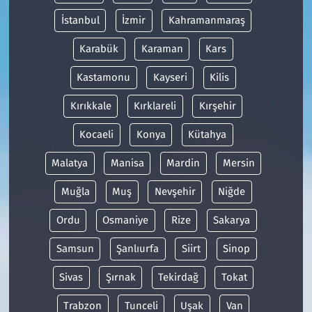
İstanbul
İzmir
Kahramanmaraş
Karabük
Karaman
Kars
Kastamonu
Kayseri
Kilis
Kırıkkale
Kırklareli
Kırşehir
Kocaeli
Konya
Kütahya
Malatya
Manisa
Mardin
Mersin
Muğla
Muş
Nevşehir
Niğde
Ordu
Osmaniye
Rize
Sakarya
Samsun
Şanlıurfa
Siirt
Sinop
Sivas
Şırnak
Tekirdağ
Tokat
Trabzon
Tunceli
Uşak
Van