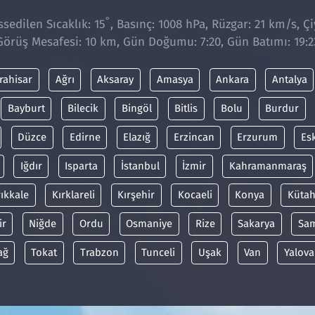
°
sedilen Sıcaklık: 15
, Basınç: 1008 hPa, Rüzgar: 21 km/s, Çi
Görüş Mesafesi: 10 km, Gün Doğumu: 7:20, Gün Batımı: 19:2
rahisar
Ağrı
Aksaray
Amasya
Ankara
Antalya
Bayburt
Bilecik
Bingöl
Bitlis
Bolu
Burdur
Düzce
Edirne
Elazığ
Erzincan
Erzurum
Es
Iğdır
Isparta
İstanbul
İzmir
Kahramanmaraş
rıkkale
Kırklareli
Kırşehir
Kocaeli
Konya
Kütah
ir
Niğde
Ordu
Osmaniye
Rize
Sakarya
Sa
ağ
Tokat
Trabzon
Tunceli
Uşak
Van
Yalova