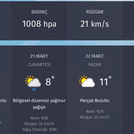
BASINÇ
RÜZGAR
1008
21
hpa
km/s
21 MART
22 MART
CUMARTESI
PAZAR
°
°
8
11
urlu
Bölgesel düzensiz yağmur
Parçalı Bulutlu
yağışlı
Nem: %75
Rüzgar: 25 km/h
Nem: %86
9
Rüzgar: 35 km/h
Yağış Olasılığı: %88