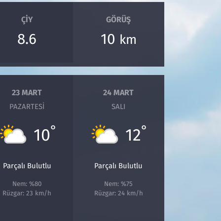
ÇIY
GÖRÜŞ
8.6
10
km
23 MART
24 MART
PAZARTESI
SALI
°
°
10
12
Parçalı Bulutlu
Parçalı Bulutlu
Nem: %80
Nem: %75
Rüzgar: 23 km/h
Rüzgar: 24 km/h