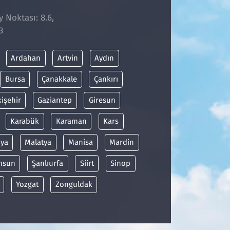
y Noktası: 8.6,
3
Ardahan
Artvin
Aydın
Bursa
Çanakkale
Çankırı
kişehir
Gaziantep
Giresun
Karabük
Karaman
Kars
ya
Malatya
Manisa
Mardin
msun
Şanlıurfa
Siirt
Sinop
Yozgat
Zonguldak