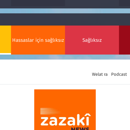
Hassaslar için sağlıksız
Sağlıksız
Welat ra
Podcast