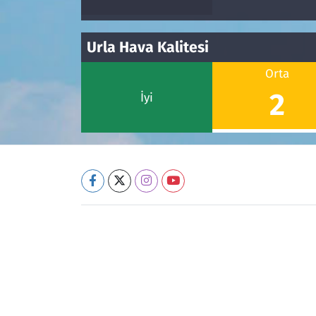
Urla Hava Kalitesi
Orta
2
İyi