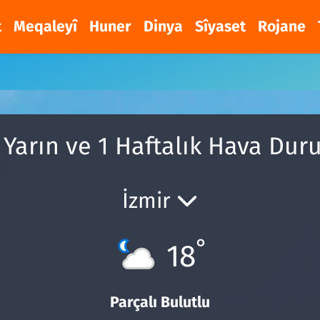
t
Meqaleyî
Huner
Dinya
Sîyaset
Rojane
 Yarın ve 1 Haftalık Hava Du
İzmir
°
18
Parçalı Bulutlu