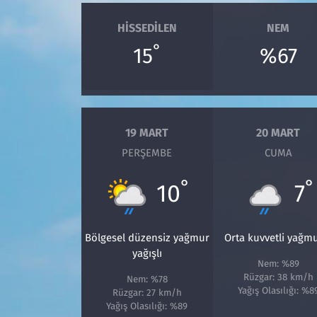
HISSEDILEN
NEM
°
15
%67
19 MART
20 MART
PERŞEMBE
CUMA
°
°
10
7
Bölgesel düzensiz yağmur
Orta kuvvetli yağm
yağışlı
Nem: %89
Rüzgar: 38 km/h
Nem: %78
Yağış Olasılığı: %8
Rüzgar: 27 km/h
Yağış Olasılığı: %89