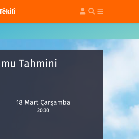
Têkilî
rumu Tahmini
18 Mart Çarşamba
20:30