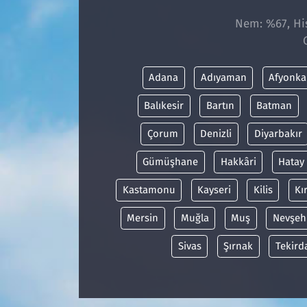
Nem: %67, His
Adana
Adıyaman
Afyonka
Balıkesir
Bartın
Batman
Çorum
Denizli
Diyarbakır
Gümüşhane
Hakkâri
Hatay
Kastamonu
Kayseri
Kilis
Kı
Mersin
Muğla
Muş
Nevşeh
Sivas
Şırnak
Tekird