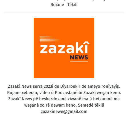
Rojane
Têkilî
Zazakî News serra 2023î de Dîyarbekir de ameyo ronîyayîş.
Rojane xeberan, vîdeo û Podcastanê bi Zazakî weşan keno.
Zazakî News pê heskerdoxanê ziwanê ma û hetkaranê ma
weşanê xo rê dewam keno. Semedê têkilî
zazakinewe@gmail.com