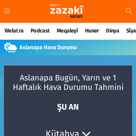
Welat ra
Nöbetçi Eczaneler
Welat ra
Podcast
Meqaleyî
Huner
Dinya
Sîya
Podcast
Hava Durumu
Aslanapa Hava Durumu
Meqaleyî
Namaz Vakitleri
Huner
Trafik Durumu
Aslanapa Bugün, Yarın ve 1
Dinya
Süper Lig Puan Durumu ve Fikstür
Haftalık Hava Durumu Tahmini
Sîyaset
Tüm Manşetler
ŞU AN
Rojane
Son Dakika Haberleri
Têkilî
Haber Arşivi
Kütahya