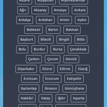
Adana
Adıyaman
Afyonkarahisar
Ağrı
Aksaray
Amasya
Ankara
Antalya
Ardahan
Artvin
Aydın
Balıkesir
Bartın
Batman
Bayburt
Bilecik
Bingöl
Bitlis
Bolu
Burdur
Bursa
Çanakkale
Çankırı
Çorum
Denizli
Diyarbakır
Düzce
Edirne
Elazığ
Erzincan
Erzurum
Eskişehir
Gaziantep
Giresun
Gümüşhane
Hakkâri
Hatay
Iğdır
Isparta