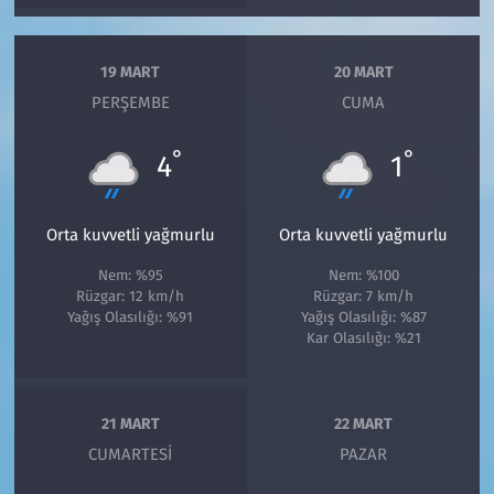
19 MART
20 MART
PERŞEMBE
CUMA
°
°
4
1
Orta kuvvetli yağmurlu
Orta kuvvetli yağmurlu
Nem: %95
Nem: %100
Rüzgar: 12 km/h
Rüzgar: 7 km/h
Yağış Olasılığı: %91
Yağış Olasılığı: %87
Kar Olasılığı: %21
21 MART
22 MART
CUMARTESI
PAZAR