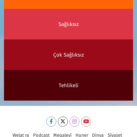
Sağlıksız
Çok Sağlıksız
Tehlikeli
Welat ra
Podcast
Meqaleyî
Huner
Dinya
Sîyaset