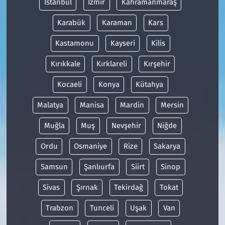
İstanbul
İzmir
Kahramanmaraş
Karabük
Karaman
Kars
Kastamonu
Kayseri
Kilis
Kırıkkale
Kırklareli
Kırşehir
Kocaeli
Konya
Kütahya
Malatya
Manisa
Mardin
Mersin
Muğla
Muş
Nevşehir
Niğde
Ordu
Osmaniye
Rize
Sakarya
Samsun
Şanlıurfa
Siirt
Sinop
Sivas
Şırnak
Tekirdağ
Tokat
Trabzon
Tunceli
Uşak
Van