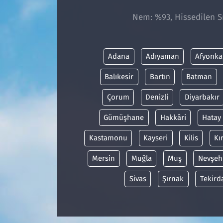
Nem: %93, Hissedilen Sı
Adana
Adıyaman
Afyonka
Balıkesir
Bartın
Batman
Çorum
Denizli
Diyarbakır
Gümüşhane
Hakkâri
Hatay
Kastamonu
Kayseri
Kilis
Kı
Mersin
Muğla
Muş
Nevşeh
Sivas
Şırnak
Tekird