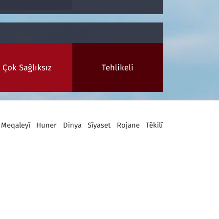
Çok Sağlıksız
Tehlikeli
Meqaleyî
Huner
Dinya
Sîyaset
Rojane
Têkilî