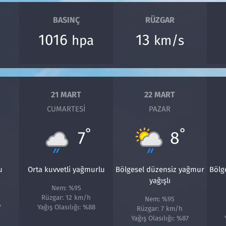
BASINÇ
RÜZGAR
1016
13
hpa
km/s
21 MART
22 MART
CUMARTESI
PAZAR
°
°
7
8
u
Orta kuvvetli yağmurlu
Bölgesel düzensiz yağmur
Bölg
yağışlı
Nem: %95
Rüzgar: 12 km/h
Nem: %95
7
Yağış Olasılığı: %88
Rüzgar: 7 km/h
Yağış Olasılığı: %87