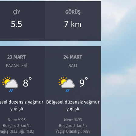
ÇIY
GÖRÜŞ
5.5
7
km
23 MART
24 MART
PAZARTESI
SALI
°
°
8
9
esel düzensiz yağmur
Bölgesel düzensiz yağmur
yağışlı
yağışlı
Nem: %96
Nem: %93
Rüzgar: 3 km/h
Rüzgar: 5 km/h
Yağış Olasılığı: %83
Yağış Olasılığı: %89