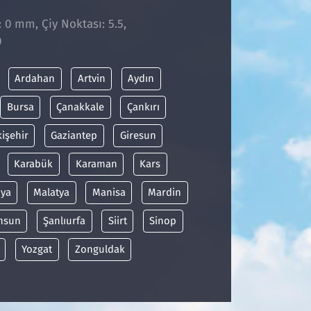
: 0 mm, Çiy Noktası: 5.5,
0
Ardahan
Artvin
Aydın
Bursa
Çanakkale
Çankırı
kişehir
Gaziantep
Giresun
Karabük
Karaman
Kars
ya
Malatya
Manisa
Mardin
msun
Şanlıurfa
Siirt
Sinop
Yozgat
Zonguldak