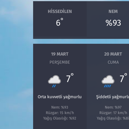
HISSEDILEN
NEM
°
6
%93
19 MART
20 MART
PERŞEMBE
CUMA
°
°
7
7
Orta kuvvetli yağmurlu
Şiddetli yağmurl
Nem: %93
Nem: %97
Rüzgar: 15 km/h
Rüzgar: 17 km/h
Yağış Olasılığı: %92
Yağış Olasılığı: %8