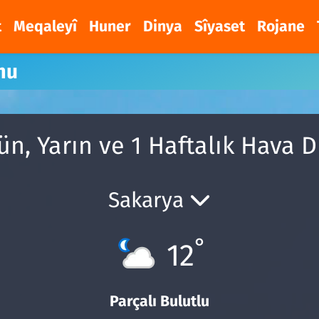
t
Meqaleyî
Huner
Dinya
Sîyaset
Rojane
mu
n, Yarın ve 1 Haftalık Hava 
Sakarya
°
12
Parçalı Bulutlu