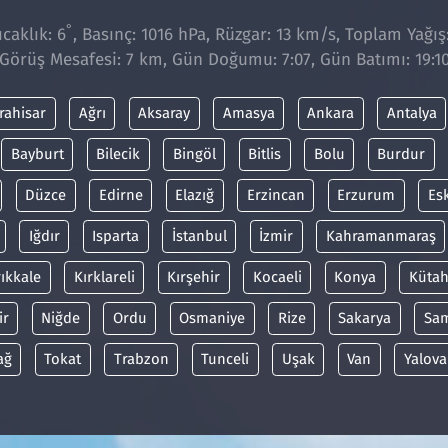
°
caklık: 6
, Basınç: 1016 hPa, Rüzgar: 13 km/s, Toplam Yağış
Görüş Mesafesi: 7 km, Gün Doğumu: 7:07, Gün Batımı: 19:1
rahisar
Ağrı
Aksaray
Amasya
Ankara
Antalya
Bayburt
Bilecik
Bingöl
Bitlis
Bolu
Burdur
Düzce
Edirne
Elazığ
Erzincan
Erzurum
Es
Iğdır
Isparta
İstanbul
İzmir
Kahramanmaraş
rıkkale
Kırklareli
Kırşehir
Kocaeli
Konya
Kütah
ir
Niğde
Ordu
Osmaniye
Rize
Sakarya
Sa
ağ
Tokat
Trabzon
Tunceli
Uşak
Van
Yalova