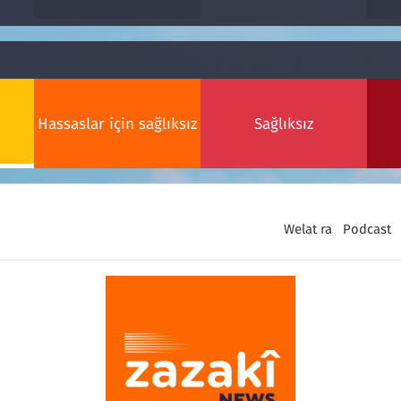
Hassaslar için sağlıksız
Sağlıksız
Welat ra
Podcast