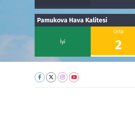
Pamukova Hava Kalitesi
Orta
2
İyi