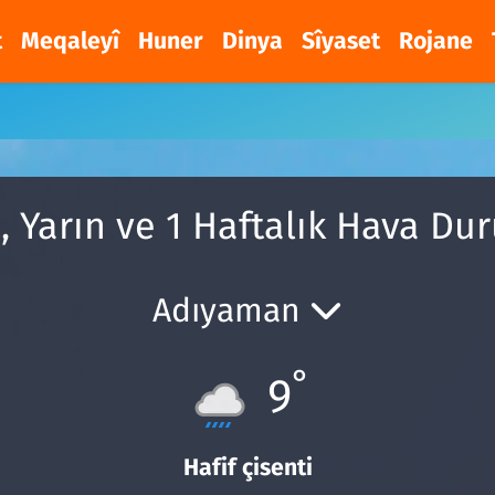
t
Meqaleyî
Huner
Dinya
Sîyaset
Rojane
 Yarın ve 1 Haftalık Hava D
Adıyaman
°
9
Hafif çisenti