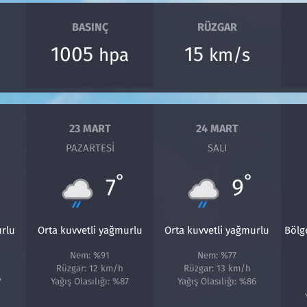
BASINÇ
RÜZGAR
1005
15
hpa
km/s
23 MART
24 MART
PAZARTESI
SALI
°
°
7
9
urlu
Orta kuvvetli yağmurlu
Orta kuvvetli yağmurlu
Bölg
Nem: %91
Nem: %77
Rüzgar: 12 km/h
Rüzgar: 13 km/h
7
Yağış Olasılığı: %87
Yağış Olasılığı: %86