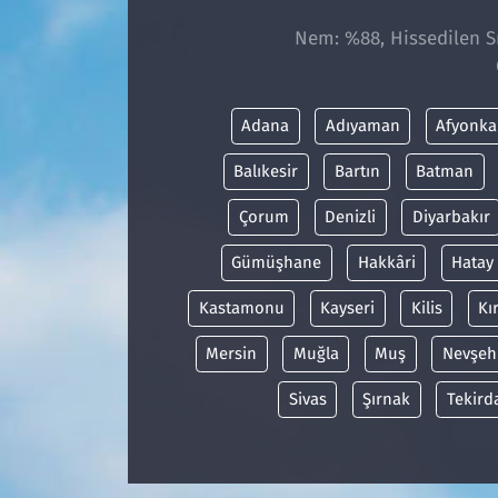
Nem: %88, Hissedilen Sı
Adana
Adıyaman
Afyonka
Balıkesir
Bartın
Batman
Çorum
Denizli
Diyarbakır
Gümüşhane
Hakkâri
Hatay
Kastamonu
Kayseri
Kilis
Kı
Mersin
Muğla
Muş
Nevşeh
Sivas
Şırnak
Tekird