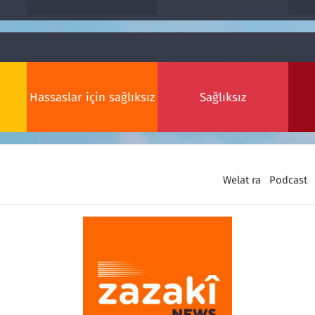
Hassaslar için sağlıksız
Sağlıksız
Welat ra
Podcast