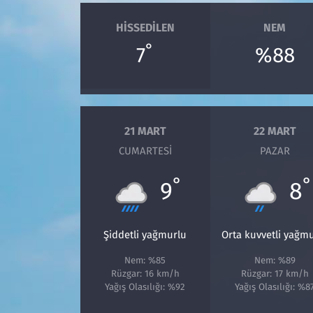
HISSEDILEN
NEM
°
7
%88
21 MART
22 MART
CUMARTESI
PAZAR
°
°
9
8
Şiddetli yağmurlu
Orta kuvvetli yağm
Nem: %85
Nem: %89
Rüzgar: 16 km/h
Rüzgar: 17 km/h
Yağış Olasılığı: %92
Yağış Olasılığı: %8