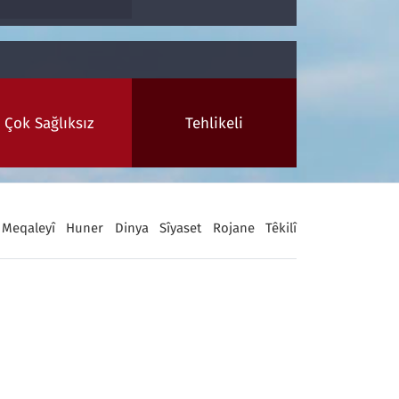
Çok Sağlıksız
Tehlikeli
Meqaleyî
Huner
Dinya
Sîyaset
Rojane
Têkilî