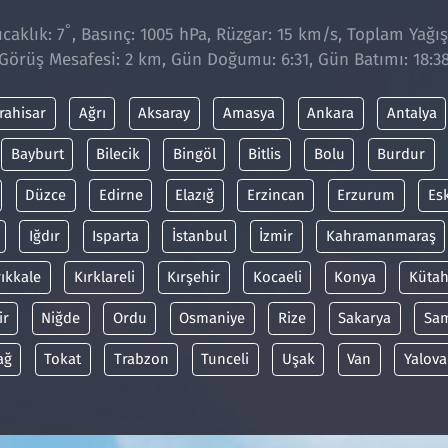
°
caklık: 7
, Basınç: 1005 hPa, Rüzgar: 15 km/s, Toplam Yağış
Görüş Mesafesi: 2 km, Gün Doğumu: 6:31, Gün Batımı: 18:3
rahisar
Ağrı
Aksaray
Amasya
Ankara
Antalya
Bayburt
Bilecik
Bingöl
Bitlis
Bolu
Burdur
Düzce
Edirne
Elazığ
Erzincan
Erzurum
Es
Iğdır
Isparta
İstanbul
İzmir
Kahramanmaraş
rıkkale
Kırklareli
Kırşehir
Kocaeli
Konya
Kütah
ir
Niğde
Ordu
Osmaniye
Rize
Sakarya
Sa
ağ
Tokat
Trabzon
Tunceli
Uşak
Van
Yalova