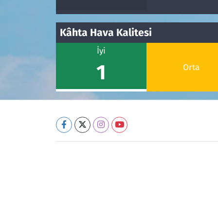
Kâhta Hava Kalitesi
İyi
1
Orta