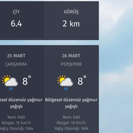
ÇIY
GÖRÜŞ
6.4
2
km
25 MART
26 MART
ÇARŞAMBA
PERŞEMBE
°
°
8
8
esel düzensiz yağmur
Bölgesel düzensiz yağmur
yağışlı
yağışlı
Nem: %83
Nem: %83
Rüzgar: 15 km/h
Rüzgar: 10 km/h
Yağış Olasılığı: %84
Yağış Olasılığı: %84