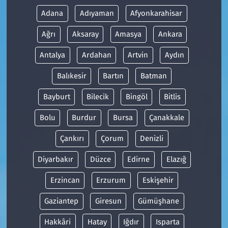
Adana
Adıyaman
Afyonkarahisar
Ağrı
Aksaray
Amasya
Ankara
Antalya
Ardahan
Artvin
Aydın
Balıkesir
Bartın
Batman
Bayburt
Bilecik
Bingöl
Bitlis
Bolu
Burdur
Bursa
Çanakkale
Çankırı
Çorum
Denizli
Diyarbakır
Düzce
Edirne
Elazığ
Erzincan
Erzurum
Eskişehir
Gaziantep
Giresun
Gümüşhane
Hakkâri
Hatay
Iğdır
Isparta