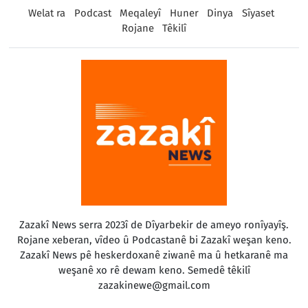
Welat ra
Podcast
Meqaleyî
Huner
Dinya
Sîyaset
Rojane
Têkilî
Zazakî News serra 2023î de Dîyarbekir de ameyo ronîyayîş.
Rojane xeberan, vîdeo û Podcastanê bi Zazakî weşan keno.
Zazakî News pê heskerdoxanê ziwanê ma û hetkaranê ma
weşanê xo rê dewam keno. Semedê têkilî
zazakinewe@gmail.com