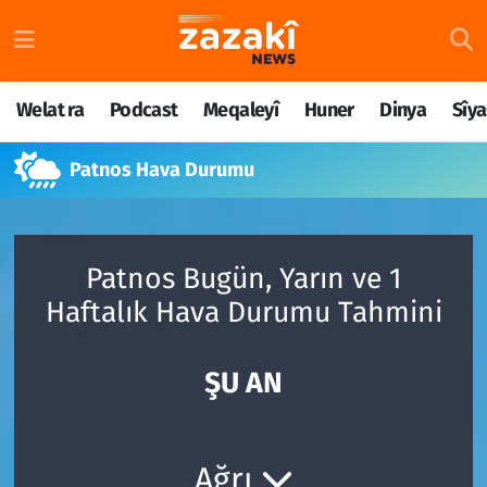
Welat ra
Nöbetçi Eczaneler
Welat ra
Podcast
Meqaleyî
Huner
Dinya
Sîya
Podcast
Hava Durumu
Patnos Hava Durumu
Meqaleyî
Namaz Vakitleri
Huner
Trafik Durumu
Patnos Bugün, Yarın ve 1
Dinya
Süper Lig Puan Durumu ve Fikstür
Haftalık Hava Durumu Tahmini
Sîyaset
Tüm Manşetler
ŞU AN
Rojane
Son Dakika Haberleri
Têkilî
Haber Arşivi
Ağrı