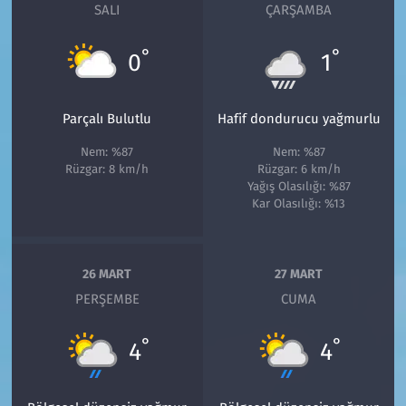
SALI
ÇARŞAMBA
°
°
0
1
Parçalı Bulutlu
Hafif dondurucu yağmurlu
Nem: %87
Nem: %87
Rüzgar: 8 km/h
Rüzgar: 6 km/h
Yağış Olasılığı: %87
Kar Olasılığı: %13
26 MART
27 MART
PERŞEMBE
CUMA
°
°
4
4