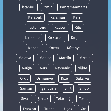
İstanbul
İzmir
Kahramanmaraş
Karabük
Karaman
Kars
Kastamonu
Kayseri
Kilis
Kırıkkale
Kırklareli
Kırşehir
Kocaeli
Konya
Kütahya
Malatya
Manisa
Mardin
Mersin
Muğla
Muş
Nevşehir
Niğde
Ordu
Osmaniye
Rize
Sakarya
Samsun
Şanlıurfa
Siirt
Sinop
Sivas
Şırnak
Tekirdağ
Tokat
Trabzon
Tunceli
Uşak
Van