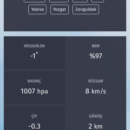
Yalova
Yozgat
Zonguldak
HISSEDILEN
NEM
°
-1
%97
BASINÇ
RÜZGAR
1007
8
hpa
km/s
ÇIY
GÖRÜŞ
-0.3
2
km