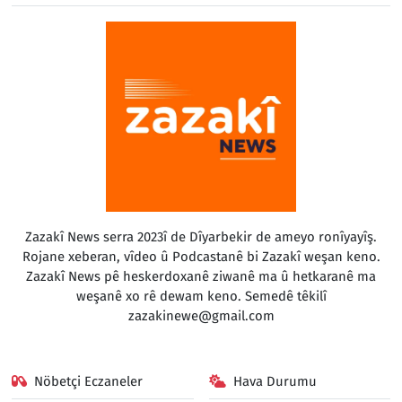
Zazakî News serra 2023î de Dîyarbekir de ameyo ronîyayîş.
Rojane xeberan, vîdeo û Podcastanê bi Zazakî weşan keno.
Zazakî News pê heskerdoxanê ziwanê ma û hetkaranê ma
weşanê xo rê dewam keno. Semedê têkilî
zazakinewe@gmail.com
Nöbetçi Eczaneler
Hava Durumu