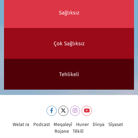
Sağlıksız
Çok Sağlıksız
Tehlikeli
Welat ra
Podcast
Meqaleyî
Huner
Dinya
Sîyaset
Rojane
Têkilî