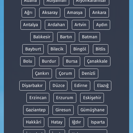
Adana
Adıyaman
Afyonkarahisar
Ağrı
Aksaray
Amasya
Ankara
Antalya
Ardahan
Artvin
Aydın
Balıkesir
Bartın
Batman
Bayburt
Bilecik
Bingöl
Bitlis
Bolu
Burdur
Bursa
Çanakkale
Çankırı
Çorum
Denizli
Diyarbakır
Düzce
Edirne
Elazığ
Erzincan
Erzurum
Eskişehir
Gaziantep
Giresun
Gümüşhane
Hakkâri
Hatay
Iğdır
Isparta