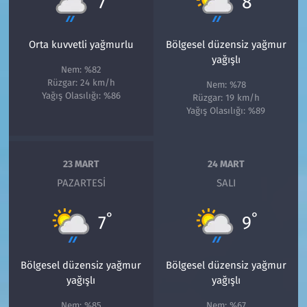
7
8
Orta kuvvetli yağmurlu
Bölgesel düzensiz yağmur
yağışlı
Nem: %82
Rüzgar: 24 km/h
Nem: %78
Yağış Olasılığı: %86
Rüzgar: 19 km/h
Yağış Olasılığı: %89
23 MART
24 MART
PAZARTESI
SALI
°
°
7
9
Bölgesel düzensiz yağmur
Bölgesel düzensiz yağmur
yağışlı
yağışlı
Nem: %85
Nem: %67