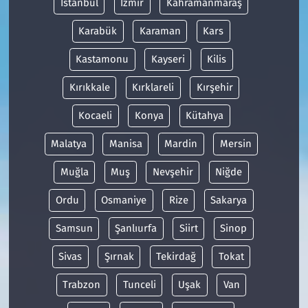
İstanbul
İzmir
Kahramanmaraş
Karabük
Karaman
Kars
Kastamonu
Kayseri
Kilis
Kırıkkale
Kırklareli
Kırşehir
Kocaeli
Konya
Kütahya
Malatya
Manisa
Mardin
Mersin
Muğla
Muş
Nevşehir
Niğde
Ordu
Osmaniye
Rize
Sakarya
Samsun
Şanlıurfa
Siirt
Sinop
Sivas
Şırnak
Tekirdağ
Tokat
Trabzon
Tunceli
Uşak
Van