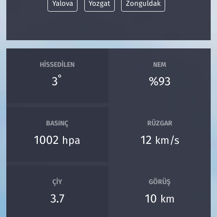
Yalova
Yozgat
Zonguldak
HISSEDILEN
NEM
°
3
%93
BASINÇ
RÜZGAR
1002
12
hpa
km/s
ÇIY
GÖRÜŞ
3.7
10
km