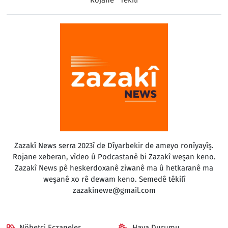
Zazakî News serra 2023î de Dîyarbekir de ameyo ronîyayîş.
Rojane xeberan, vîdeo û Podcastanê bi Zazakî weşan keno.
Zazakî News pê heskerdoxanê ziwanê ma û hetkaranê ma
weşanê xo rê dewam keno. Semedê têkilî
zazakinewe@gmail.com
Nöbetçi Eczaneler
Hava Durumu