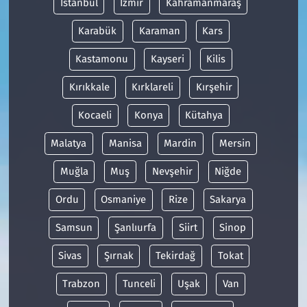
İstanbul
İzmir
Kahramanmaraş
Karabük
Karaman
Kars
Kastamonu
Kayseri
Kilis
Kırıkkale
Kırklareli
Kırşehir
Kocaeli
Konya
Kütahya
Malatya
Manisa
Mardin
Mersin
Muğla
Muş
Nevşehir
Niğde
Ordu
Osmaniye
Rize
Sakarya
Samsun
Şanlıurfa
Siirt
Sinop
Sivas
Şırnak
Tekirdağ
Tokat
Trabzon
Tunceli
Uşak
Van