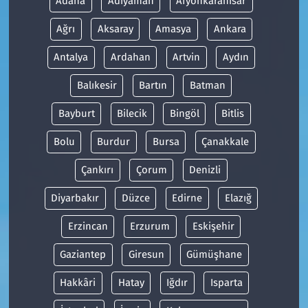
Adana
Adıyaman
Afyonkarahisar
Ağrı
Aksaray
Amasya
Ankara
Antalya
Ardahan
Artvin
Aydın
Balıkesir
Bartın
Batman
Bayburt
Bilecik
Bingöl
Bitlis
Bolu
Burdur
Bursa
Çanakkale
Çankırı
Çorum
Denizli
Diyarbakır
Düzce
Edirne
Elazığ
Erzincan
Erzurum
Eskişehir
Gaziantep
Giresun
Gümüşhane
Hakkâri
Hatay
Iğdır
Isparta