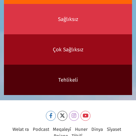
Sağlıksız
Çok Sağlıksız
Tehlikeli
Welat ra
Podcast
Meqaleyî
Huner
Dinya
Sîyaset
Rojane
Têkilî