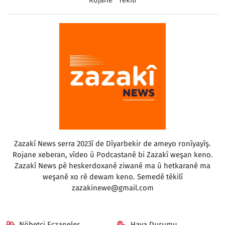
Zazakî News serra 2023î de Dîyarbekir de ameyo ronîyayîş.
Rojane xeberan, vîdeo û Podcastanê bi Zazakî weşan keno.
Zazakî News pê heskerdoxanê ziwanê ma û hetkaranê ma
weşanê xo rê dewam keno. Semedê têkilî
zazakinewe@gmail.com
Nöbetçi Eczaneler
Hava Durumu