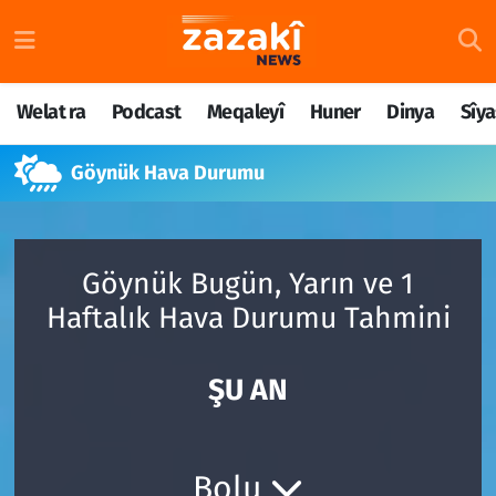
Welat ra
Nöbetçi Eczaneler
Welat ra
Podcast
Meqaleyî
Huner
Dinya
Sîya
Podcast
Hava Durumu
Göynük Hava Durumu
Meqaleyî
Namaz Vakitleri
Huner
Trafik Durumu
Göynük Bugün, Yarın ve 1
Dinya
Süper Lig Puan Durumu ve Fikstür
Haftalık Hava Durumu Tahmini
Sîyaset
Tüm Manşetler
ŞU AN
Rojane
Son Dakika Haberleri
Têkilî
Haber Arşivi
Bolu