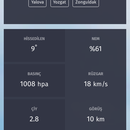
Yalova
Yozgat
Zonguldak
HISSEDILEN
NEM
°
9
%61
BASINÇ
RÜZGAR
1008
18
hpa
km/s
ÇIY
GÖRÜŞ
2.8
10
km