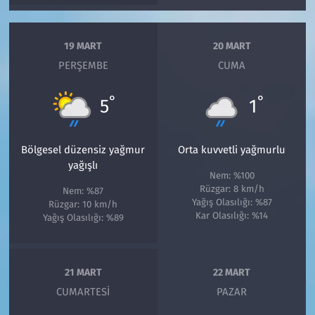
19 MART
20 MART
PERŞEMBE
CUMA
°
°
5
1
Bölgesel düzensiz yağmur
Orta kuvvetli yağmurlu
yağışlı
Nem: %100
Rüzgar: 8 km/h
Nem: %87
Yağış Olasılığı: %87
Rüzgar: 10 km/h
Kar Olasılığı: %14
Yağış Olasılığı: %89
21 MART
22 MART
CUMARTESI
PAZAR