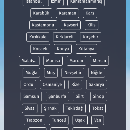
İstanbul
İzmir
Kahramanmaraş
Karabük
Karaman
Kars
Kastamonu
Kayseri
Kilis
Kırıkkale
Kırklareli
Kırşehir
Kocaeli
Konya
Kütahya
Malatya
Manisa
Mardin
Mersin
Muğla
Muş
Nevşehir
Niğde
Ordu
Osmaniye
Rize
Sakarya
Samsun
Şanlıurfa
Siirt
Sinop
Sivas
Şırnak
Tekirdağ
Tokat
Trabzon
Tunceli
Uşak
Van