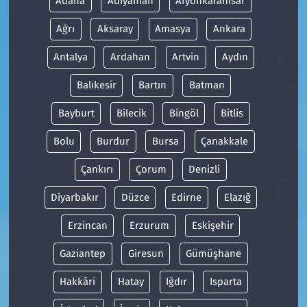
Adana
Adıyaman
Afyonkarahisar
Ağrı
Aksaray
Amasya
Ankara
Antalya
Ardahan
Artvin
Aydın
Balıkesir
Bartın
Batman
Bayburt
Bilecik
Bingöl
Bitlis
Bolu
Burdur
Bursa
Çanakkale
Çankırı
Çorum
Denizli
Diyarbakır
Düzce
Edirne
Elazığ
Erzincan
Erzurum
Eskişehir
Gaziantep
Giresun
Gümüşhane
Hakkâri
Hatay
Iğdır
Isparta