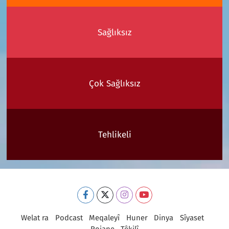
Sağlıksız
Çok Sağlıksız
Tehlikeli
Welat ra
Podcast
Meqaleyî
Huner
Dinya
Sîyaset
Rojane
Têkilî