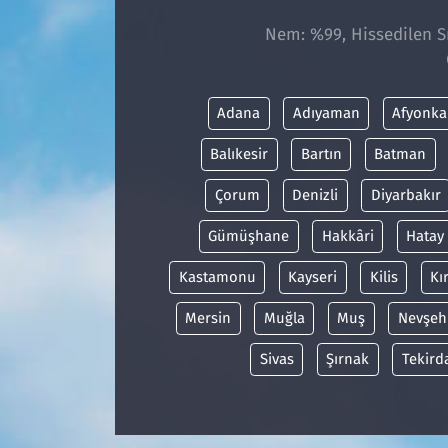
Nem: %99, Hissedilen Sı
Adana
Adıyaman
Afyonka
Balıkesir
Bartın
Batman
Çorum
Denizli
Diyarbakır
Gümüşhane
Hakkâri
Hatay
Kastamonu
Kayseri
Kilis
Kı
Mersin
Muğla
Muş
Nevşeh
Sivas
Şırnak
Tekird