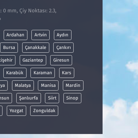
: 0 mm, Çiy Noktası: 2.3,
4
Ardahan
Artvin
Aydın
Bursa
Çanakkale
Çankırı
kişehir
Gaziantep
Giresun
Karabük
Karaman
Kars
ya
Malatya
Manisa
Mardin
msun
Şanlıurfa
Siirt
Sinop
Yozgat
Zonguldak