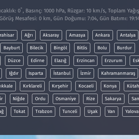
°
caklık: 0
, Basınç: 1000 hPa, Rüzgar: 10 km/s, Toplam Yağış
Görüş Mesafesi: 0 km, Gün Doğumu: 7:04, Gün Batımı: 19:1
rahisar
Ağrı
Aksaray
Amasya
Ankara
Antalya
Bayburt
Bilecik
Bingöl
Bitlis
Bolu
Burdur
Düzce
Edirne
Elazığ
Erzincan
Erzurum
Es
Iğdır
Isparta
İstanbul
İzmir
Kahramanmaraş
rıkkale
Kırklareli
Kırşehir
Kocaeli
Konya
Kütah
ir
Niğde
Ordu
Osmaniye
Rize
Sakarya
Sa
ağ
Tokat
Trabzon
Tunceli
Uşak
Van
Yalova