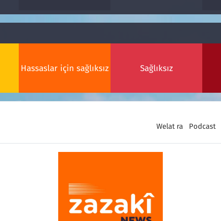
Hassaslar için sağlıksız
Sağlıksız
Welat ra
Podcast