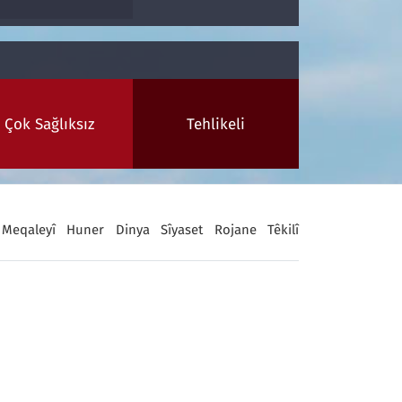
Çok Sağlıksız
Tehlikeli
Meqaleyî
Huner
Dinya
Sîyaset
Rojane
Têkilî