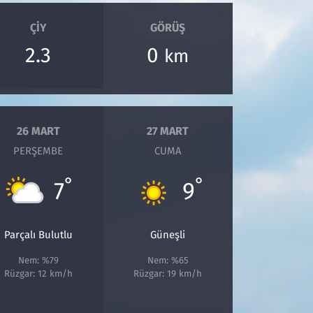
ÇIY
GÖRÜŞ
2.3
0
km
26 MART
27 MART
PERŞEMBE
CUMA
°
°
7
9
Parçalı Bulutlu
Güneşli
Nem: %79
Nem: %65
Rüzgar: 12 km/h
Rüzgar: 19 km/h