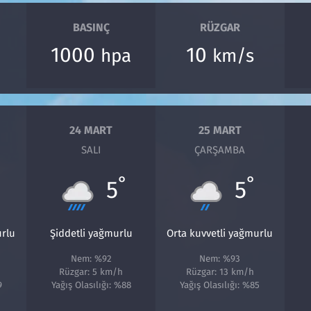
BASINÇ
RÜZGAR
1000
10
hpa
km/s
24 MART
25 MART
SALI
ÇARŞAMBA
°
°
5
5
urlu
Şiddetli yağmurlu
Orta kuvvetli yağmurlu
Nem: %92
Nem: %93
Rüzgar: 5 km/h
Rüzgar: 13 km/h
9
Yağış Olasılığı: %88
Yağış Olasılığı: %85