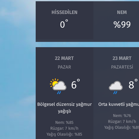
HISSEDILEN
NEM
°
0
%99
22 MART
23 MART
PAZAR
PAZARTESI
°
°
6
8
Bölgesel düzensiz yağmur
Orta kuvvetli yağm
yağışlı
Nem: %76
Rüzgar: 7 km/h
Nem: %85
Yağış Olasılığı: %8
Rüzgar: 7 km/h
Yağış Olasılığı: %85