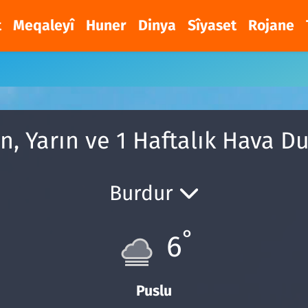
t
Meqaleyî
Huner
Dinya
Sîyaset
Rojane
u
n, Yarın ve 1 Haftalık Hava 
Burdur
°
6
Puslu