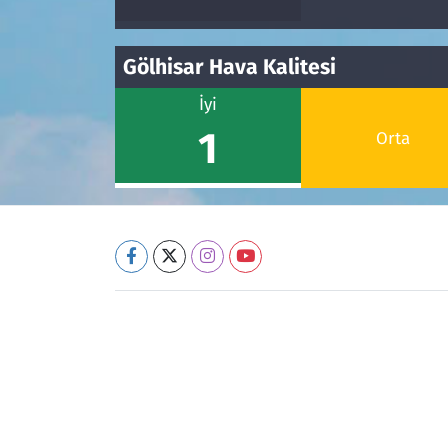
Gölhisar Hava Kalitesi
İyi
1
Orta