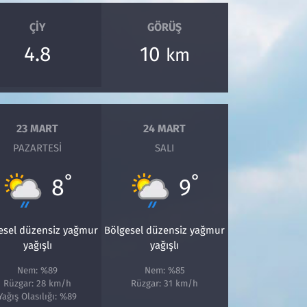
ÇIY
GÖRÜŞ
4.8
10
km
23 MART
24 MART
PAZARTESI
SALI
°
°
8
9
esel düzensiz yağmur
Bölgesel düzensiz yağmur
yağışlı
yağışlı
Nem: %89
Nem: %85
Rüzgar: 28 km/h
Rüzgar: 31 km/h
Yağış Olasılığı: %89