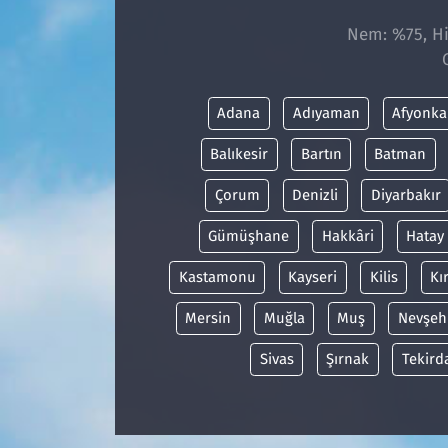
Nem: %75, His
Adana
Adıyaman
Afyonka
Balıkesir
Bartın
Batman
Çorum
Denizli
Diyarbakır
Gümüşhane
Hakkâri
Hatay
Kastamonu
Kayseri
Kilis
Kı
Mersin
Muğla
Muş
Nevşeh
Sivas
Şırnak
Tekird