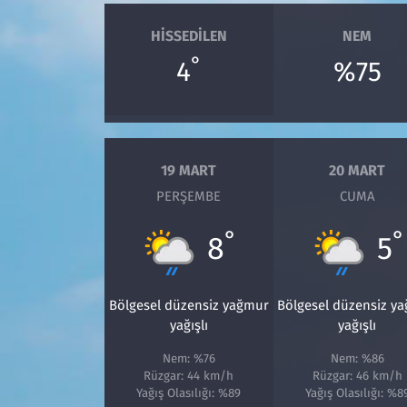
HISSEDILEN
NEM
°
4
%75
19 MART
20 MART
PERŞEMBE
CUMA
°
°
8
5
Bölgesel düzensiz yağmur
Bölgesel düzensiz y
yağışlı
yağışlı
Nem: %76
Nem: %86
Rüzgar: 44 km/h
Rüzgar: 46 km/h
Yağış Olasılığı: %89
Yağış Olasılığı: %8