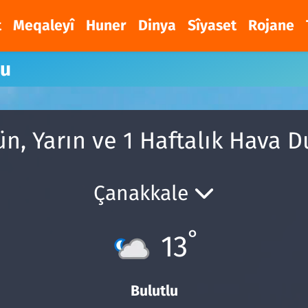
t
Meqaleyî
Huner
Dinya
Sîyaset
Rojane
mu
n, Yarın ve 1 Haftalık Hava 
Çanakkale
°
13
Bulutlu