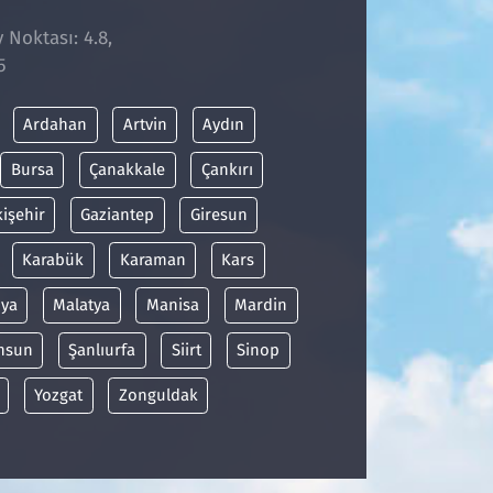
 Noktası: 4.8,
5
Ardahan
Artvin
Aydın
Bursa
Çanakkale
Çankırı
kişehir
Gaziantep
Giresun
Karabük
Karaman
Kars
ya
Malatya
Manisa
Mardin
msun
Şanlıurfa
Siirt
Sinop
Yozgat
Zonguldak