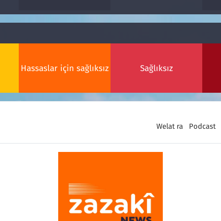
Hassaslar için sağlıksız
Sağlıksız
Welat ra
Podcast