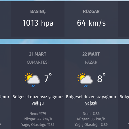
BASINÇ
RÜZGAR
1013
64
hpa
km/s
21 MART
22 MART
CUMARTESI
PAZAR
°
°
7
8
ağmur
Bölgesel düzensiz yağmur
Bölgesel düzensiz yağmur
Bölg
yağışlı
yağışlı
Nem: %79
Nem: %86
Rüzgar: 42 km/h
Rüzgar: 35 km/h
9
Yağış Olasılığı: %85
Yağış Olasılığı: %89