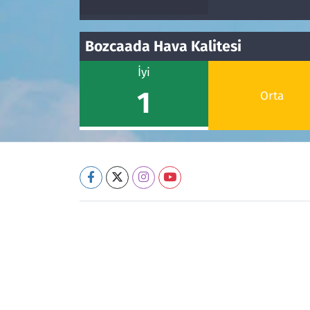
Bozcaada Hava Kalitesi
İyi
1
Orta