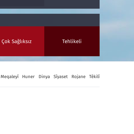
Çok Sağlıksız
Tehlikeli
Meqaleyî
Huner
Dinya
Sîyaset
Rojane
Têkilî