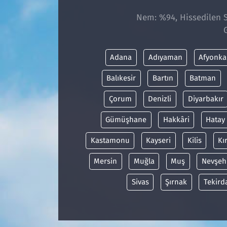
Nem: %94, Hissedilen Sı
Adana
Adıyaman
Afyonka
Balıkesir
Bartın
Batman
Çorum
Denizli
Diyarbakır
Gümüşhane
Hakkâri
Hatay
Kastamonu
Kayseri
Kilis
Kı
Mersin
Muğla
Muş
Nevşeh
Sivas
Şırnak
Tekird