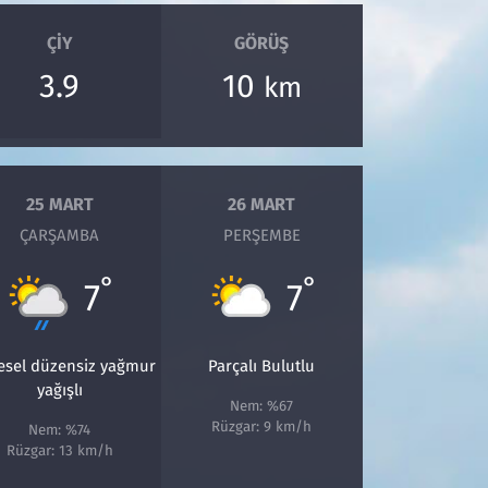
ÇIY
GÖRÜŞ
3.9
10
km
25 MART
26 MART
ÇARŞAMBA
PERŞEMBE
°
°
7
7
esel düzensiz yağmur
Parçalı Bulutlu
yağışlı
Nem: %67
Rüzgar: 9 km/h
Nem: %74
Rüzgar: 13 km/h