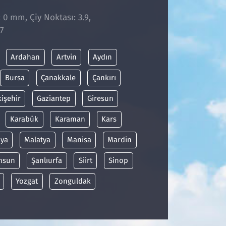
: 0 mm, Çiy Noktası: 3.9,
7
Ardahan
Artvin
Aydın
Bursa
Çanakkale
Çankırı
kişehir
Gaziantep
Giresun
Karabük
Karaman
Kars
ya
Malatya
Manisa
Mardin
msun
Şanlıurfa
Siirt
Sinop
Yozgat
Zonguldak