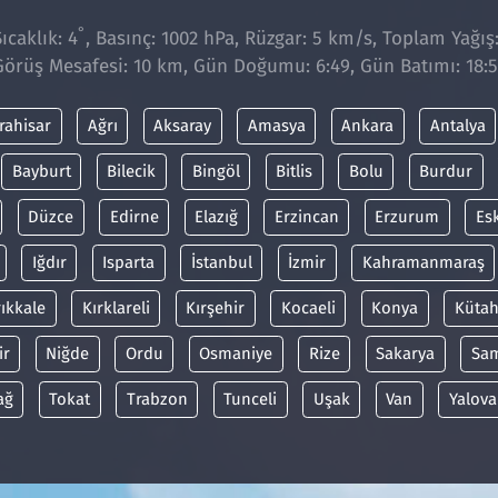
°
caklık: 4
, Basınç: 1002 hPa, Rüzgar: 5 km/s, Toplam Yağış
Görüş Mesafesi: 10 km, Gün Doğumu: 6:49, Gün Batımı: 18:5
rahisar
Ağrı
Aksaray
Amasya
Ankara
Antalya
Bayburt
Bilecik
Bingöl
Bitlis
Bolu
Burdur
Düzce
Edirne
Elazığ
Erzincan
Erzurum
Es
Iğdır
Isparta
İstanbul
İzmir
Kahramanmaraş
rıkkale
Kırklareli
Kırşehir
Kocaeli
Konya
Kütah
ir
Niğde
Ordu
Osmaniye
Rize
Sakarya
Sa
ağ
Tokat
Trabzon
Tunceli
Uşak
Van
Yalova