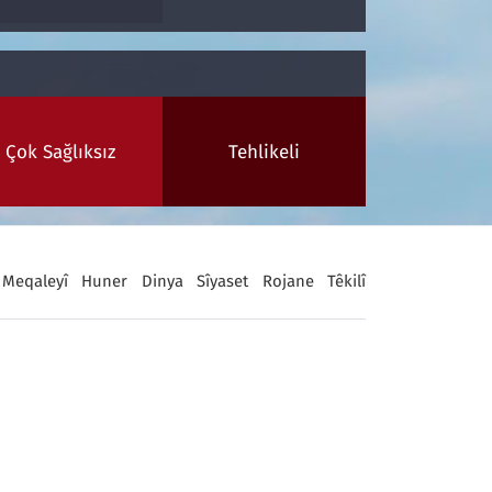
Çok Sağlıksız
Tehlikeli
Meqaleyî
Huner
Dinya
Sîyaset
Rojane
Têkilî