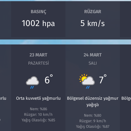
BASINÇ
RÜZGAR
1002
5
hpa
km/s
23 MART
24 MART
PAZARTESI
SALI
°
°
6
7
urlu
Orta kuvvetli yağmurlu
Bölgesel düzensiz yağmur
Bölg
yağışlı
Nem: %86
Rüzgar: 10 km/h
Nem: %80
9
Yağış Olasılığı: %85
Rüzgar: 9 km/h
Yağış Olasılığı: %87