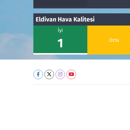
Eldivan Hava Kalitesi
İyi
1
Orta