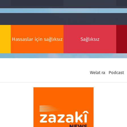
Hassaslar için sağlıksız
Sağlıksız
Welat ra
Podcast