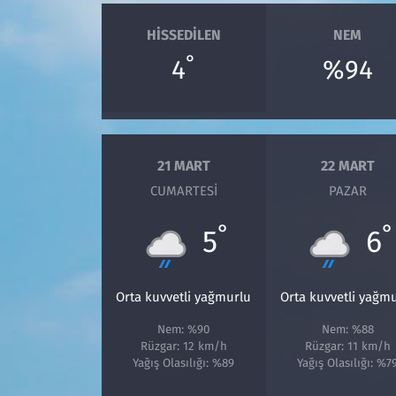
HISSEDILEN
NEM
°
4
%94
21 MART
22 MART
CUMARTESI
PAZAR
°
°
5
6
Orta kuvvetli yağmurlu
Orta kuvvetli yağm
Nem: %90
Nem: %88
Rüzgar: 12 km/h
Rüzgar: 11 km/h
Yağış Olasılığı: %89
Yağış Olasılığı: %7