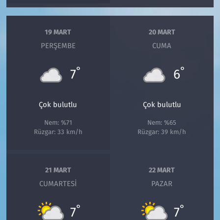
19 MART
20 MART
PERŞEMBE
CUMA
°
°
7
6
Çok bulutlu
Çok bulutlu
Nem: %71
Nem: %65
Rüzgar: 33 km/h
Rüzgar: 39 km/h
21 MART
22 MART
CUMARTESI
PAZAR
°
°
7
7