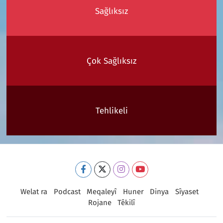
Sağlıksız
Çok Sağlıksız
Tehlikeli
Welat ra
Podcast
Meqaleyî
Huner
Dinya
Sîyaset
Rojane
Têkilî