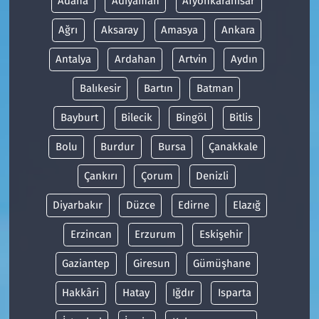
Adana
Adıyaman
Afyonkarahisar
Ağrı
Aksaray
Amasya
Ankara
Antalya
Ardahan
Artvin
Aydın
Balıkesir
Bartın
Batman
Bayburt
Bilecik
Bingöl
Bitlis
Bolu
Burdur
Bursa
Çanakkale
Çankırı
Çorum
Denizli
Diyarbakır
Düzce
Edirne
Elazığ
Erzincan
Erzurum
Eskişehir
Gaziantep
Giresun
Gümüşhane
Hakkâri
Hatay
Iğdır
Isparta