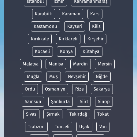
İstanbul
İzmir
Kahramanmaraş
Karabük
Karaman
Kars
Kastamonu
Kayseri
Kilis
Kırıkkale
Kırklareli
Kırşehir
Kocaeli
Konya
Kütahya
Malatya
Manisa
Mardin
Mersin
Muğla
Muş
Nevşehir
Niğde
Ordu
Osmaniye
Rize
Sakarya
Samsun
Şanlıurfa
Siirt
Sinop
Sivas
Şırnak
Tekirdağ
Tokat
Trabzon
Tunceli
Uşak
Van