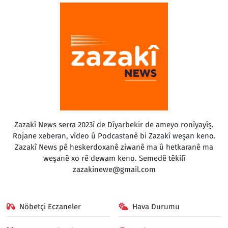
Zazakî News serra 2023î de Dîyarbekir de ameyo ronîyayîş.
Rojane xeberan, vîdeo û Podcastanê bi Zazakî weşan keno.
Zazakî News pê heskerdoxanê ziwanê ma û hetkaranê ma
weşanê xo rê dewam keno. Semedê têkilî
zazakinewe@gmail.com
Nöbetçi Eczaneler
Hava Durumu