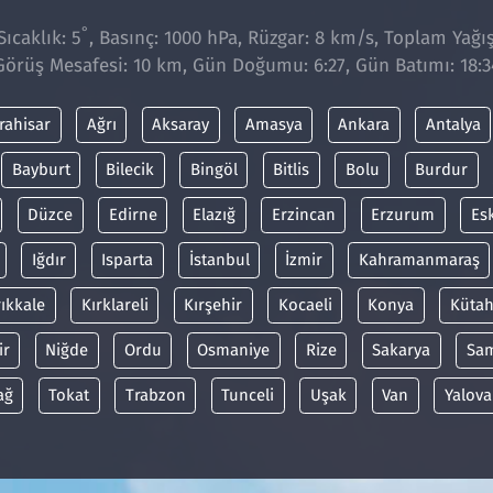
°
ıcaklık: 5
, Basınç: 1000 hPa, Rüzgar: 8 km/s, Toplam Yağış
Görüş Mesafesi: 10 km, Gün Doğumu: 6:27, Gün Batımı: 18:3
rahisar
Ağrı
Aksaray
Amasya
Ankara
Antalya
Bayburt
Bilecik
Bingöl
Bitlis
Bolu
Burdur
Düzce
Edirne
Elazığ
Erzincan
Erzurum
Es
Iğdır
Isparta
İstanbul
İzmir
Kahramanmaraş
rıkkale
Kırklareli
Kırşehir
Kocaeli
Konya
Kütah
ir
Niğde
Ordu
Osmaniye
Rize
Sakarya
Sa
ağ
Tokat
Trabzon
Tunceli
Uşak
Van
Yalova