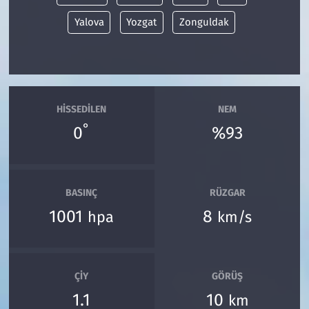
Yalova
Yozgat
Zonguldak
HISSEDILEN
NEM
°
0
%93
BASINÇ
RÜZGAR
1001
8
hpa
km/s
ÇIY
GÖRÜŞ
1.1
10
km