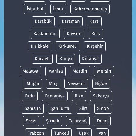
İstanbul
İzmir
Kahramanmaraş
Karabük
Karaman
Kars
Kastamonu
Kayseri
Kilis
Kırıkkale
Kırklareli
Kırşehir
Kocaeli
Konya
Kütahya
Malatya
Manisa
Mardin
Mersin
Muğla
Muş
Nevşehir
Niğde
Ordu
Osmaniye
Rize
Sakarya
Samsun
Şanlıurfa
Siirt
Sinop
Sivas
Şırnak
Tekirdağ
Tokat
Trabzon
Tunceli
Uşak
Van