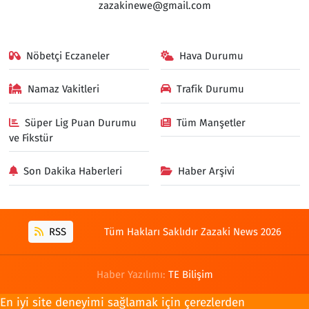
zazakinewe@gmail.com
Nöbetçi Eczaneler
Hava Durumu
Namaz Vakitleri
Trafik Durumu
Süper Lig Puan Durumu
Tüm Manşetler
ve Fikstür
Son Dakika Haberleri
Haber Arşivi
RSS
Tüm Hakları Saklıdır Zazaki News 2026
Haber Yazılımı:
TE Bilişim
En iyi site deneyimi sağlamak için çerezlerden