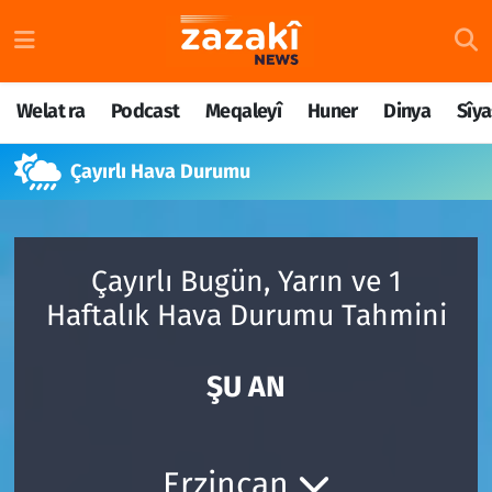
Welat ra
Nöbetçi Eczaneler
Welat ra
Podcast
Meqaleyî
Huner
Dinya
Sîya
Podcast
Hava Durumu
Çayırlı Hava Durumu
Meqaleyî
Namaz Vakitleri
Huner
Trafik Durumu
Çayırlı Bugün, Yarın ve 1
Dinya
Süper Lig Puan Durumu ve Fikstür
Haftalık Hava Durumu Tahmini
Sîyaset
Tüm Manşetler
ŞU AN
Rojane
Son Dakika Haberleri
Têkilî
Haber Arşivi
Erzincan