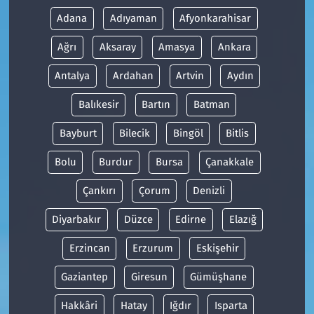
Adana
Adıyaman
Afyonkarahisar
Ağrı
Aksaray
Amasya
Ankara
Antalya
Ardahan
Artvin
Aydın
Balıkesir
Bartın
Batman
Bayburt
Bilecik
Bingöl
Bitlis
Bolu
Burdur
Bursa
Çanakkale
Çankırı
Çorum
Denizli
Diyarbakır
Düzce
Edirne
Elazığ
Erzincan
Erzurum
Eskişehir
Gaziantep
Giresun
Gümüşhane
Hakkâri
Hatay
Iğdır
Isparta