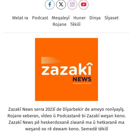
Welat ra
Podcast
Meqaleyî
Huner
Dinya
Sîyaset
Rojane
Têkilî
Zazakî News serra 2023î de Dîyarbekir de ameyo ronîyayîş.
Rojane xeberan, vîdeo û Podcastanê bi Zazakî weşan keno.
Zazakî News pê heskerdoxanê ziwanê ma û hetkaranê ma
weşanê xo rê dewam keno. Semedê têkilî