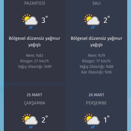
PAZARTESI
SALI
°
°
3
2
Bölgesel düzensiz yağmur
Bölgesel düzensiz yağmur
yağışlı
yağışlı
Nem: %83
Nem: %79
Rüzgar: 27 km/h
Rüzgar: 17 km/h
Yağış Olasılığı: %89
Yağış Olasılığı: %88
Kar Olasılığı: %18
25 MART
26 MART
ÇARŞAMBA
PERŞEMBE
°
°
2
1