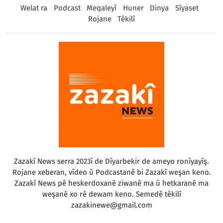
Welat ra
Podcast
Meqaleyî
Huner
Dinya
Sîyaset
Rojane
Têkilî
Zazakî News serra 2023î de Dîyarbekir de ameyo ronîyayîş.
Rojane xeberan, vîdeo û Podcastanê bi Zazakî weşan keno.
Zazakî News pê heskerdoxanê ziwanê ma û hetkaranê ma
weşanê xo rê dewam keno. Semedê têkilî
zazakinewe@gmail.com