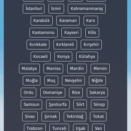
İstanbul
İzmir
Kahramanmaraş
Karabük
Karaman
Kars
Kastamonu
Kayseri
Kilis
Kırıkkale
Kırklareli
Kırşehir
Kocaeli
Konya
Kütahya
Malatya
Manisa
Mardin
Mersin
Muğla
Muş
Nevşehir
Niğde
Ordu
Osmaniye
Rize
Sakarya
Samsun
Şanlıurfa
Siirt
Sinop
Sivas
Şırnak
Tekirdağ
Tokat
Trabzon
Tunceli
Uşak
Van