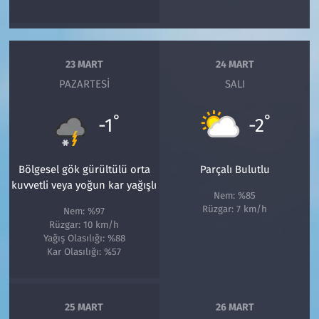
23 MART
24 MART
PAZARTESI
SALI
°
°
-1
-2
Bölgesel gök gürültülü orta
Parçalı Bulutlu
kuvvetli veya yoğun kar yağışlı
Nem: %85
Rüzgar: 7 km/h
Nem: %97
Rüzgar: 10 km/h
Yağış Olasılığı: %88
Kar Olasılığı: %57
25 MART
26 MART