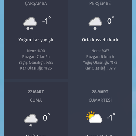
ÇARŞAMBA
PERŞEMBE
°
°
-1
0
Yoğun kar yağışlı
Orta kuvvetli karlı
Nem: %90
Nem: %87
Rüzgar: 7 km/h
Rüzgar: 6 km/h
Yağış Olasılığı: %85
Yağış Olasılığı: %73
Kar Olasılığı: %25
Kar Olasılığı: %19
27 MART
28 MART
CUMA
CUMARTESI
°
°
0
-1