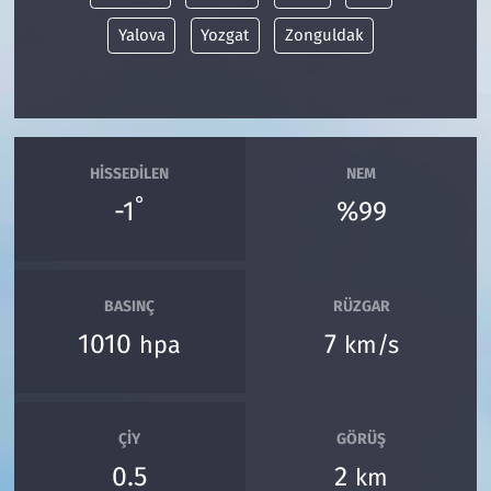
Yalova
Yozgat
Zonguldak
HISSEDILEN
NEM
°
-1
%99
BASINÇ
RÜZGAR
1010
7
hpa
km/s
ÇIY
GÖRÜŞ
0.5
2
km