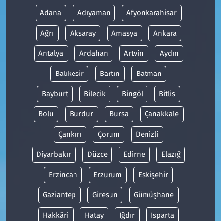
Adana
Adıyaman
Afyonkarahisar
Ağrı
Aksaray
Amasya
Ankara
Antalya
Ardahan
Artvin
Aydın
Balıkesir
Bartın
Batman
Bayburt
Bilecik
Bingöl
Bitlis
Bolu
Burdur
Bursa
Çanakkale
Çankırı
Çorum
Denizli
Diyarbakır
Düzce
Edirne
Elazığ
Erzincan
Erzurum
Eskişehir
Gaziantep
Giresun
Gümüşhane
Hakkâri
Hatay
Iğdır
Isparta