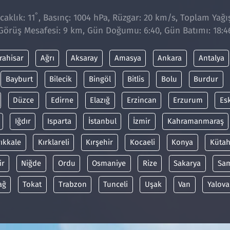
°
aklık: 11
, Basınç: 1004 hPa, Rüzgar: 20 km/s, Toplam Yağış
Görüş Mesafesi: 9 km, Gün Doğumu: 6:40, Gün Batımı: 18:4
rahisar
Ağrı
Aksaray
Amasya
Ankara
Antalya
Bayburt
Bilecik
Bingöl
Bitlis
Bolu
Burdur
Düzce
Edirne
Elazığ
Erzincan
Erzurum
Es
Iğdır
Isparta
İstanbul
İzmir
Kahramanmaraş
rıkkale
Kırklareli
Kırşehir
Kocaeli
Konya
Kütah
ir
Niğde
Ordu
Osmaniye
Rize
Sakarya
Sa
ağ
Tokat
Trabzon
Tunceli
Uşak
Van
Yalova