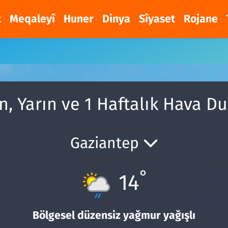
t
Meqaleyî
Huner
Dinya
Sîyaset
Rojane
, Yarın ve 1 Haftalık Hava 
Gaziantep
°
14
Bölgesel düzensiz yağmur yağışlı