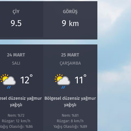
ÇIY
GÖRÜŞ
9.5
9
km
24 MART
25 MART
SALI
ÇARŞAMBA
°
°
12
11
esel düzensiz yağmur
Bölgesel düzensiz yağmur
yağışlı
yağışlı
Nem: %72
Nem: %81
Rüzgar: 12 km/h
Rüzgar: 8 km/h
Yağış Olasılığı: %86
Yağış Olasılığı: %89