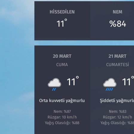
HISSEDILEN
NEM
°
11
%84
20 MART
21 MART
CUMA
CUMARTESI
°
11
11
Orta kuvvetli yağmurlu
Şiddetli yağmurl
Nem: %87
Nem: %83
Rüzgar: 10 km/h
Rüzgar: 12 km/h
Yağış Olasılığı: %88
Yağış Olasılığı: %8