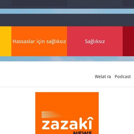
Hassaslar için sağlıksız
Sağlıksız
Welat ra
Podcast