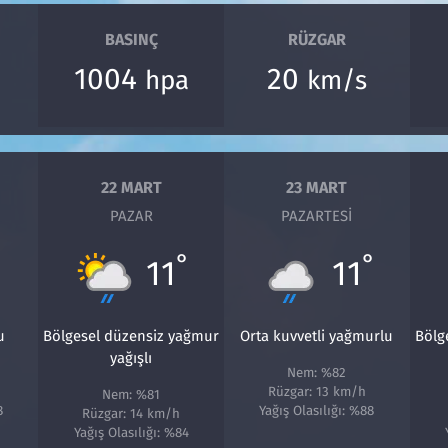
BASINÇ
RÜZGAR
1004
20
hpa
km/s
22 MART
23 MART
PAZAR
PAZARTESI
°
°
°
11
11
u
Bölgesel düzensiz yağmur
Orta kuvvetli yağmurlu
Bölg
yağışlı
Nem: %82
Rüzgar: 13 km/h
Nem: %81
8
Yağış Olasılığı: %88
Rüzgar: 14 km/h
Yağış Olasılığı: %84