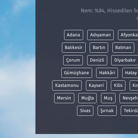
Nem: %84, Hissedilen Sıc
Adana
Adıyaman
Afyonka
Balıkesir
Bartın
Batman
Çorum
Denizli
Diyarbakır
Gümüşhane
Hakkâri
Hatay
Kastamonu
Kayseri
Kilis
Kı
Mersin
Muğla
Muş
Nevşeh
Sivas
Şırnak
Tekird