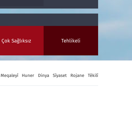
Çok Sağlıksız
Tehlikeli
Meqaleyî
Huner
Dinya
Sîyaset
Rojane
Têkilî