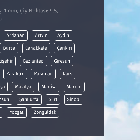
: 1 mm, Çiy Noktası: 9.5,
6
Ardahan
Artvin
Aydın
Bursa
Çanakkale
Çankırı
kişehir
Gaziantep
Giresun
Karabük
Karaman
Kars
ya
Malatya
Manisa
Mardin
msun
Şanlıurfa
Siirt
Sinop
Yozgat
Zonguldak