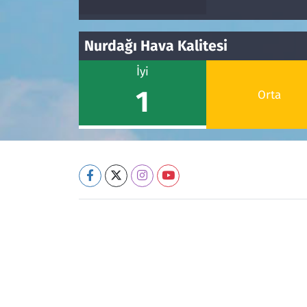
Nurdağı Hava Kalitesi
İyi
1
Orta