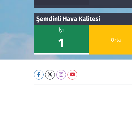
Şemdinli Hava Kalitesi
İyi
1
Orta