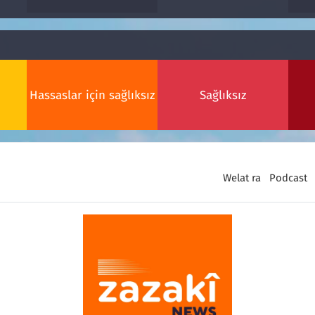
Hassaslar için sağlıksız
Sağlıksız
Welat ra
Podcast