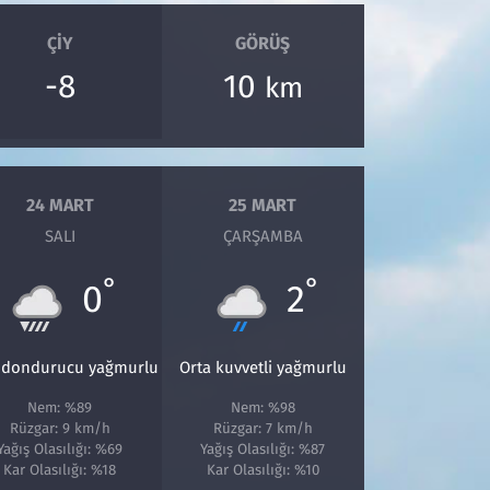
ÇIY
GÖRÜŞ
-8
10
km
24 MART
25 MART
SALI
ÇARŞAMBA
°
°
0
2
f dondurucu yağmurlu
Orta kuvvetli yağmurlu
Nem: %89
Nem: %98
Rüzgar: 9 km/h
Rüzgar: 7 km/h
Yağış Olasılığı: %69
Yağış Olasılığı: %87
Kar Olasılığı: %18
Kar Olasılığı: %10