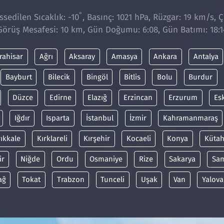
°
sedilen Sıcaklık: -10
, Basınç: 1021 hPa, Rüzgar: 19 km/s, Ç
Görüş Mesafesi: 10 km, Gün Doğumu: 6:08, Gün Batımı: 18:1
rahisar
Ağrı
Aksaray
Amasya
Ankara
Antalya
Bayburt
Bilecik
Bingöl
Bitlis
Bolu
Burdur
Düzce
Edirne
Elazığ
Erzincan
Erzurum
Es
Iğdır
Isparta
İstanbul
İzmir
Kahramanmaraş
rıkkale
Kırklareli
Kırşehir
Kocaeli
Konya
Kütah
ir
Niğde
Ordu
Osmaniye
Rize
Sakarya
Sa
ağ
Tokat
Trabzon
Tunceli
Uşak
Van
Yalova