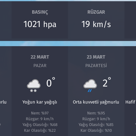
BASINÇ
RÜZGAR
1021
19
hpa
km/s
22 MART
23 MART
PAZAR
PAZARTESI
°
°
0
2
urlu
Yoğun kar yağışlı
Orta kuvvetli yağmurlu
Hafi
Nem: %97
Nem: %95
Rüzgar: 9 km/h
Rüzgar: 9 km/h
9
Yağış Olasılığı: %68
Yağış Olasılığı: %85
Kar Olasılığı: %22
Kar Olasılığı: %10