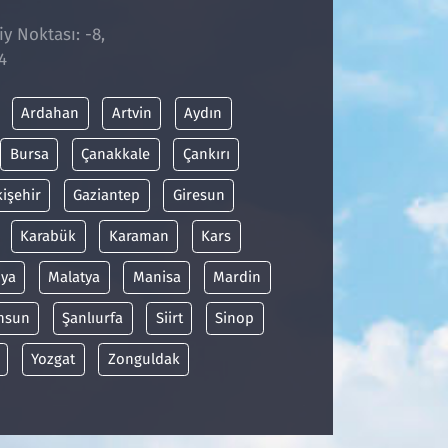
iy Noktası: -8,
4
Ardahan
Artvin
Aydın
Bursa
Çanakkale
Çankırı
kişehir
Gaziantep
Giresun
Karabük
Karaman
Kars
ya
Malatya
Manisa
Mardin
msun
Şanlıurfa
Siirt
Sinop
Yozgat
Zonguldak