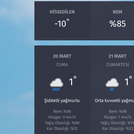
HISSEDILEN
NEM
°
-10
%85
20 MART
21 MART
CUMA
CUMARTESI
°
°
1
1
Şiddetli yağmurlu
Orta kuvvetli yağm
Nem: %98
Nem: %98
Rüzgar: 9 km/h
Rüzgar: 7 km/h
Yağış Olasılığı: %88
Yağış Olasılığı: %7
Kar Olasılığı: %12
Kar Olasılığı: %22