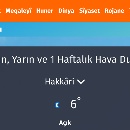
t
Meqaleyî
Huner
Dinya
Sîyaset
Rojane
u
n, Yarın ve 1 Haftalık Hava 
Hakkâri
°
6
Açık