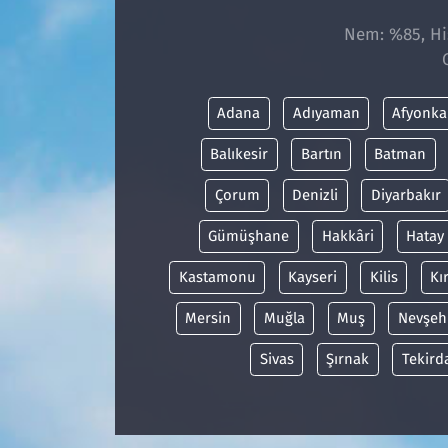
Nem: %85, His
Adana
Adıyaman
Afyonka
Balıkesir
Bartın
Batman
Çorum
Denizli
Diyarbakır
Gümüşhane
Hakkâri
Hatay
Kastamonu
Kayseri
Kilis
Kı
Mersin
Muğla
Muş
Nevşeh
Sivas
Şırnak
Tekird