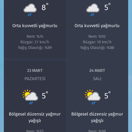
°
°
8
5
Orta kuvvetli yağmurlu
Orta kuvvetli yağmurlu
Nem: %74
Nem: %92
Rüzgar: 21 km/h
Rüzgar: 10 km/h
Yağış Olasılığı: %89
Yağış Olasılığı: %88
23 MART
24 MART
PAZARTESI
SALI
°
°
5
5
Bölgesel düzensiz yağmur
Bölgesel düzensiz yağmur
yağışlı
yağışlı
Nem: %93
Nem: %88