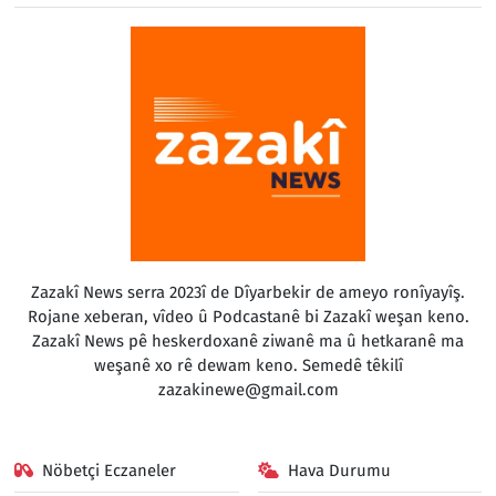
Zazakî News serra 2023î de Dîyarbekir de ameyo ronîyayîş.
Rojane xeberan, vîdeo û Podcastanê bi Zazakî weşan keno.
Zazakî News pê heskerdoxanê ziwanê ma û hetkaranê ma
weşanê xo rê dewam keno. Semedê têkilî
zazakinewe@gmail.com
Nöbetçi Eczaneler
Hava Durumu