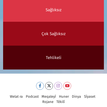
Sağlıksız
Çok Sağlıksız
Tehlikeli
Welat ra
Podcast
Meqaleyî
Huner
Dinya
Sîyaset
Rojane
Têkilî