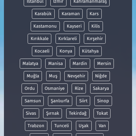
İstanbul
İzmir
Kahramanmaraş
Karabük
Karaman
Kars
Kastamonu
Kayseri
Kilis
Kırıkkale
Kırklareli
Kırşehir
Kocaeli
Konya
Kütahya
Malatya
Manisa
Mardin
Mersin
Muğla
Muş
Nevşehir
Niğde
Ordu
Osmaniye
Rize
Sakarya
Samsun
Şanlıurfa
Siirt
Sinop
Sivas
Şırnak
Tekirdağ
Tokat
Trabzon
Tunceli
Uşak
Van