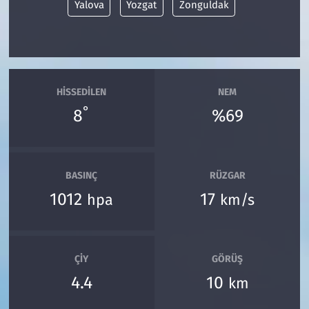
Yalova
Yozgat
Zonguldak
HISSEDILEN
NEM
°
8
%69
BASINÇ
RÜZGAR
1012
17
hpa
km/s
ÇIY
GÖRÜŞ
4.4
10
km