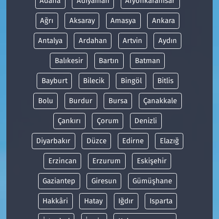
Adana
Adıyaman
Afyonkarahisar
Ağrı
Aksaray
Amasya
Ankara
Antalya
Ardahan
Artvin
Aydın
Balıkesir
Bartın
Batman
Bayburt
Bilecik
Bingöl
Bitlis
Bolu
Burdur
Bursa
Çanakkale
Çankırı
Çorum
Denizli
Diyarbakır
Düzce
Edirne
Elazığ
Erzincan
Erzurum
Eskişehir
Gaziantep
Giresun
Gümüşhane
Hakkâri
Hatay
Iğdır
Isparta