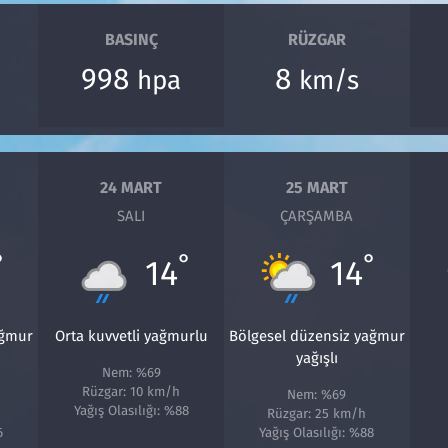
BASINÇ
RÜZGAR
998
8
hpa
km/s
24 MART
25 MART
SALI
ÇARŞAMBA
°
°
°
14
14
ağmur
Orta kuvvetli yağmurlu
Bölgesel düzensiz yağmur
yağışlı
Nem: %69
Rüzgar: 10 km/h
Nem: %69
Yağış Olasılığı: %88
Rüzgar: 25 km/h
6
Yağış Olasılığı: %88