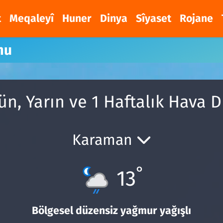
t
Meqaleyî
Huner
Dinya
Sîyaset
Rojane
mu
gün, Yarın ve 1 Haftalık Hava
Karaman
°
13
Bölgesel düzensiz yağmur yağışlı