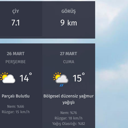
ÇIY
GÖRÜŞ
7.1
9
km
26 MART
27 MART
PERŞEMBE
CUMA
°
°
14
15
Parçalı Bulutlu
Bölgesel düzensiz yağmur
yağışlı
Nem: %66
Rüzgar: 15 km/h
Nem: %76
Rüzgar: 18 km/h
Yağış Olasılığı: %82