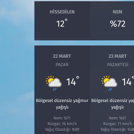
HISSEDILEN
NEM
°
12
%72
22 MART
23 MART
PAZAR
PAZARTESI
°
14
14
Bölgesel düzensiz yağmur
Bölgesel düzensiz y
yağışlı
yağışlı
Nem: %71
Nem: %67
Rüzgar: 16 km/h
Rüzgar: 11 km/h
Yağış Olasılığı: %89
Yağış Olasılığı: %8