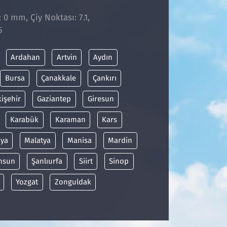
 0 mm, Çiy Noktası: 7.1,
5
Ardahan
Artvin
Aydın
Bursa
Çanakkale
Çankırı
kişehir
Gaziantep
Giresun
Karabük
Karaman
Kars
ya
Malatya
Manisa
Mardin
msun
Şanlıurfa
Siirt
Sinop
Yozgat
Zonguldak