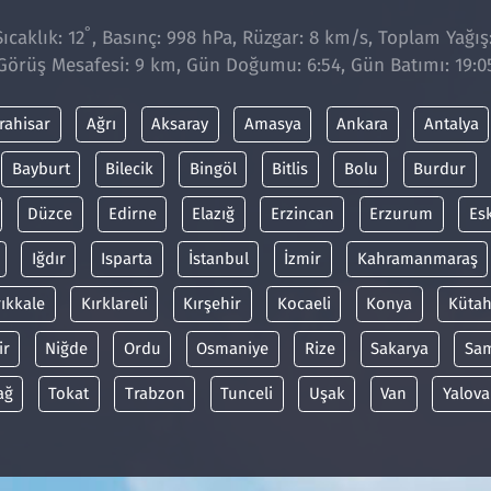
°
caklık: 12
, Basınç: 998 hPa, Rüzgar: 8 km/s, Toplam Yağış:
Görüş Mesafesi: 9 km, Gün Doğumu: 6:54, Gün Batımı: 19:0
rahisar
Ağrı
Aksaray
Amasya
Ankara
Antalya
Bayburt
Bilecik
Bingöl
Bitlis
Bolu
Burdur
Düzce
Edirne
Elazığ
Erzincan
Erzurum
Es
Iğdır
Isparta
İstanbul
İzmir
Kahramanmaraş
rıkkale
Kırklareli
Kırşehir
Kocaeli
Konya
Kütah
ir
Niğde
Ordu
Osmaniye
Rize
Sakarya
Sa
ağ
Tokat
Trabzon
Tunceli
Uşak
Van
Yalova