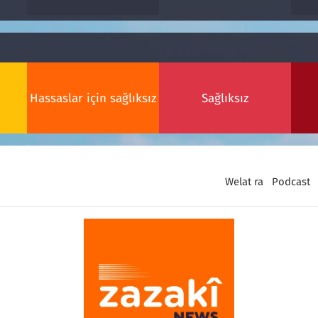
Hassaslar için sağlıksız
Sağlıksız
Welat ra
Podcast