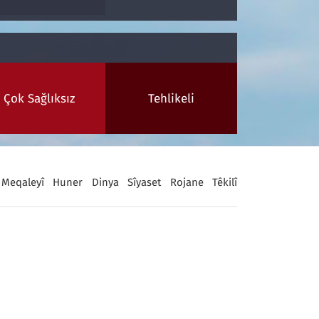
Çok Sağlıksız
Tehlikeli
Meqaleyî
Huner
Dinya
Sîyaset
Rojane
Têkilî