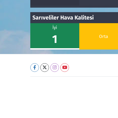
Sarıveliler Hava Kalitesi
İyi
1
Orta