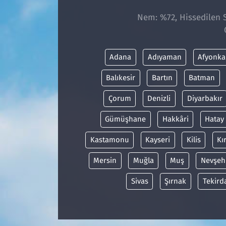
Nem: %72, Hissedilen Sı
Adana
Adıyaman
Afyonka
Balıkesir
Bartın
Batman
Çorum
Denizli
Diyarbakır
Gümüşhane
Hakkâri
Hatay
Kastamonu
Kayseri
Kilis
Kı
Mersin
Muğla
Muş
Nevşeh
Sivas
Şırnak
Tekird