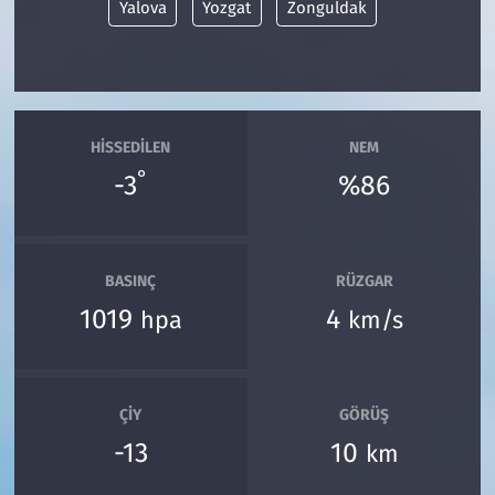
Yalova
Yozgat
Zonguldak
HISSEDILEN
NEM
°
-3
%86
BASINÇ
RÜZGAR
1019
4
hpa
km/s
ÇIY
GÖRÜŞ
-13
10
km