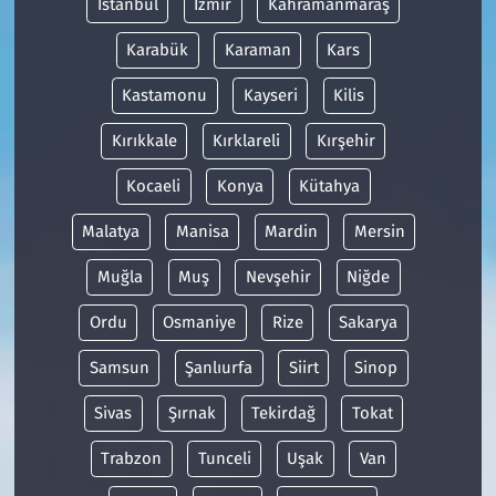
İstanbul
İzmir
Kahramanmaraş
Karabük
Karaman
Kars
Kastamonu
Kayseri
Kilis
Kırıkkale
Kırklareli
Kırşehir
Kocaeli
Konya
Kütahya
Malatya
Manisa
Mardin
Mersin
Muğla
Muş
Nevşehir
Niğde
Ordu
Osmaniye
Rize
Sakarya
Samsun
Şanlıurfa
Siirt
Sinop
Sivas
Şırnak
Tekirdağ
Tokat
Trabzon
Tunceli
Uşak
Van