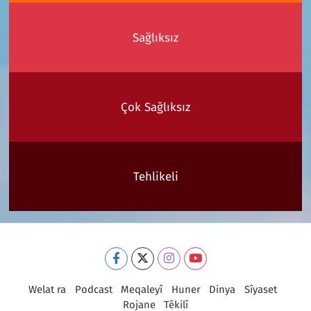
Sağlıksız
Çok Sağlıksız
Tehlikeli
Welat ra
Podcast
Meqaleyî
Huner
Dinya
Sîyaset
Rojane
Têkilî