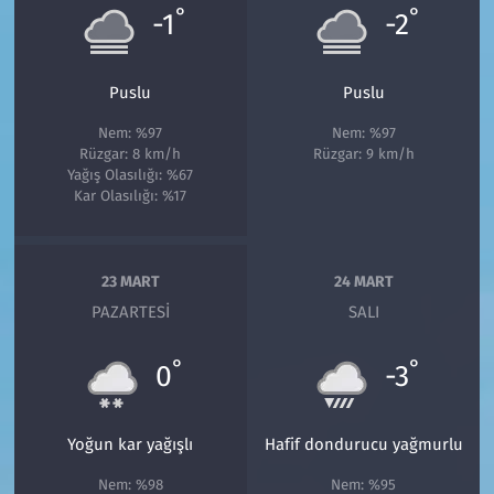
°
°
-1
-2
Puslu
Puslu
Nem: %97
Nem: %97
Rüzgar: 8 km/h
Rüzgar: 9 km/h
Yağış Olasılığı: %67
Kar Olasılığı: %17
23 MART
24 MART
PAZARTESI
SALI
°
°
0
-3
Yoğun kar yağışlı
Hafif dondurucu yağmurlu
Nem: %98
Nem: %95