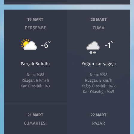
19 MART
20 MART
PERŞEMBE
CUMA
°
°
-6
-1
Parçalı Bulutlu
Yoğun kar yağışlı
Nem: %88
Nem: %98
Rüzgar: 6 km/h
Rüzgar: 8 km/h
Kar Olasılığı: %3
Yağış Olasılığı: %72
Kar Olasılığı: %45
21 MART
22 MART
CUMARTESI
PAZAR