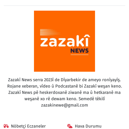
Zazakî News serra 2023î de Dîyarbekir de ameyo ronîyayîş.
Rojane xeberan, vîdeo û Podcastanê bi Zazakî weşan keno.
Zazakî News pê heskerdoxanê ziwanê ma û hetkaranê ma
weşanê xo rê dewam keno. Semedê têkilî
zazakinewe@gmail.com
Nöbetçi Eczaneler
Hava Durumu