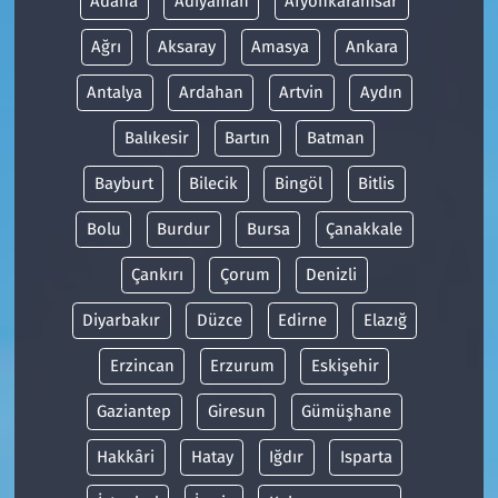
Adana
Adıyaman
Afyonkarahisar
Ağrı
Aksaray
Amasya
Ankara
Antalya
Ardahan
Artvin
Aydın
Balıkesir
Bartın
Batman
Bayburt
Bilecik
Bingöl
Bitlis
Bolu
Burdur
Bursa
Çanakkale
Çankırı
Çorum
Denizli
Diyarbakır
Düzce
Edirne
Elazığ
Erzincan
Erzurum
Eskişehir
Gaziantep
Giresun
Gümüşhane
Hakkâri
Hatay
Iğdır
Isparta