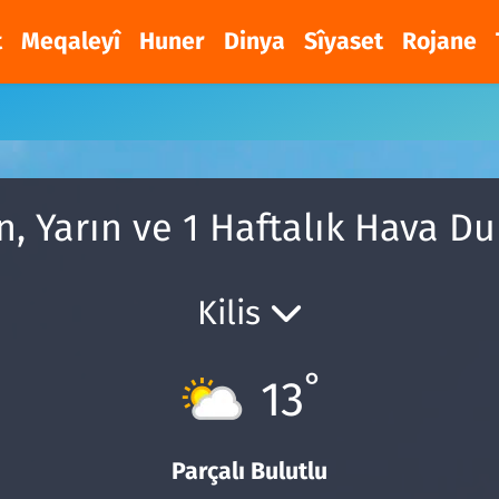
t
Meqaleyî
Huner
Dinya
Sîyaset
Rojane
n, Yarın ve 1 Haftalık Hava 
Kilis
°
13
Parçalı Bulutlu