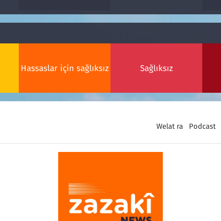
Hassaslar için sağlıksız
Sağlıksız
Welat ra
Podcast