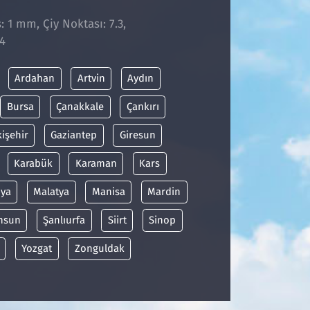
: 1 mm, Çiy Noktası: 7.3,
4
Ardahan
Artvin
Aydın
Bursa
Çanakkale
Çankırı
kişehir
Gaziantep
Giresun
Karabük
Karaman
Kars
ya
Malatya
Manisa
Mardin
msun
Şanlıurfa
Siirt
Sinop
Yozgat
Zonguldak