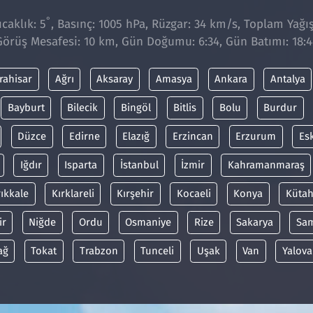
°
caklık: 5
, Basınç: 1005 hPa, Rüzgar: 34 km/s, Toplam Yağış
Görüş Mesafesi: 10 km, Gün Doğumu: 6:34, Gün Batımı: 18:4
rahisar
Ağrı
Aksaray
Amasya
Ankara
Antalya
Bayburt
Bilecik
Bingöl
Bitlis
Bolu
Burdur
Düzce
Edirne
Elazığ
Erzincan
Erzurum
Es
Iğdır
Isparta
İstanbul
İzmir
Kahramanmaraş
rıkkale
Kırklareli
Kırşehir
Kocaeli
Konya
Kütah
ir
Niğde
Ordu
Osmaniye
Rize
Sakarya
Sa
ağ
Tokat
Trabzon
Tunceli
Uşak
Van
Yalova