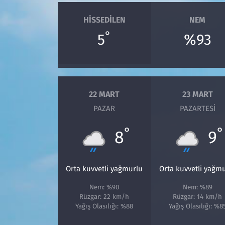
HISSEDILEN
NEM
°
5
%93
22 MART
23 MART
PAZAR
PAZARTESI
°
°
8
9
Orta kuvvetli yağmurlu
Orta kuvvetli yağm
Nem: %90
Nem: %89
Rüzgar: 22 km/h
Rüzgar: 14 km/h
Yağış Olasılığı: %88
Yağış Olasılığı: %8