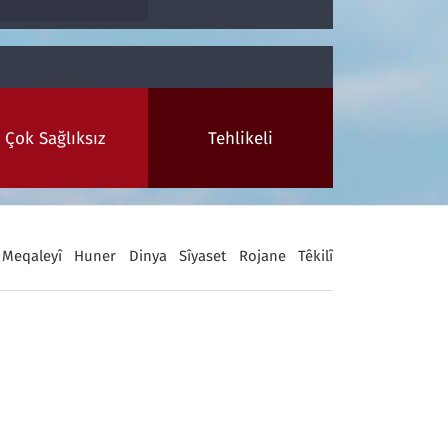
Çok Sağlıksız
Tehlikeli
Meqaleyî
Huner
Dinya
Sîyaset
Rojane
Têkilî