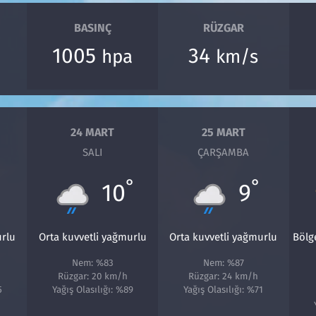
BASINÇ
RÜZGAR
1005
34
hpa
km/s
24 MART
25 MART
SALI
ÇARŞAMBA
°
°
10
9
urlu
Orta kuvvetli yağmurlu
Orta kuvvetli yağmurlu
Bölg
Nem: %83
Nem: %87
Rüzgar: 20 km/h
Rüzgar: 24 km/h
5
Yağış Olasılığı: %89
Yağış Olasılığı: %71