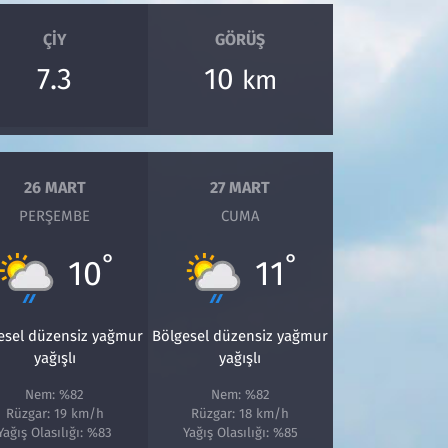
ÇIY
GÖRÜŞ
7.3
10
km
26 MART
27 MART
PERŞEMBE
CUMA
°
°
10
11
esel düzensiz yağmur
Bölgesel düzensiz yağmur
yağışlı
yağışlı
Nem: %82
Nem: %82
Rüzgar: 19 km/h
Rüzgar: 18 km/h
Yağış Olasılığı: %83
Yağış Olasılığı: %85