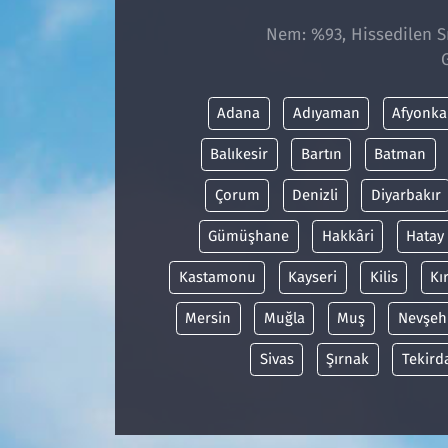
Nem: %93, Hissedilen Sı
Adana
Adıyaman
Afyonka
Balıkesir
Bartın
Batman
Çorum
Denizli
Diyarbakır
Gümüşhane
Hakkâri
Hatay
Kastamonu
Kayseri
Kilis
Kı
Mersin
Muğla
Muş
Nevşeh
Sivas
Şırnak
Tekird