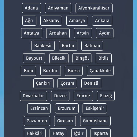
Adana
Adıyaman
Afyonkarahisar
Ağrı
Aksaray
Amasya
Ankara
Antalya
Ardahan
Artvin
Aydın
Balıkesir
Bartın
Batman
Bayburt
Bilecik
Bingöl
Bitlis
Bolu
Burdur
Bursa
Çanakkale
Çankırı
Çorum
Denizli
Diyarbakır
Düzce
Edirne
Elazığ
Erzincan
Erzurum
Eskişehir
Gaziantep
Giresun
Gümüşhane
Hakkâri
Hatay
Iğdır
Isparta