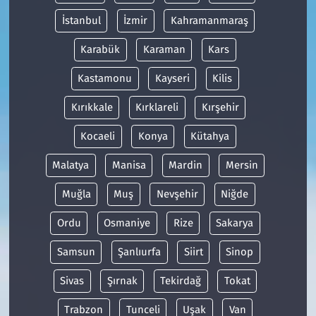
İstanbul
İzmir
Kahramanmaraş
Karabük
Karaman
Kars
Kastamonu
Kayseri
Kilis
Kırıkkale
Kırklareli
Kırşehir
Kocaeli
Konya
Kütahya
Malatya
Manisa
Mardin
Mersin
Muğla
Muş
Nevşehir
Niğde
Ordu
Osmaniye
Rize
Sakarya
Samsun
Şanlıurfa
Siirt
Sinop
Sivas
Şırnak
Tekirdağ
Tokat
Trabzon
Tunceli
Uşak
Van