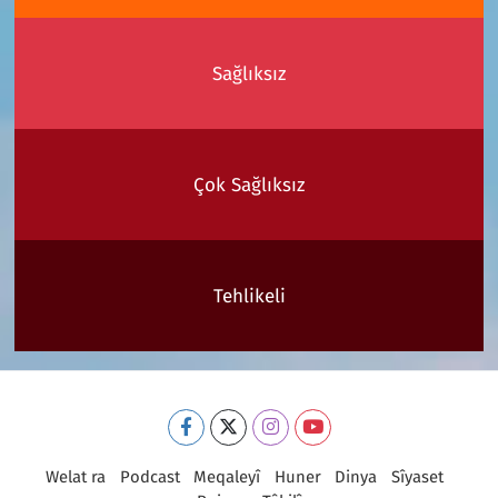
Sağlıksız
Çok Sağlıksız
Tehlikeli
Welat ra
Podcast
Meqaleyî
Huner
Dinya
Sîyaset