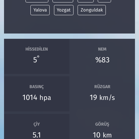
Yalova
Yozgat
Zonguldak
HISSEDILEN
NEM
°
5
%83
BASINÇ
RÜZGAR
1014
19
hpa
km/s
ÇIY
GÖRÜŞ
5.1
10
km