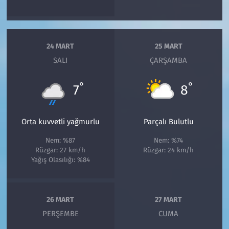
24 MART
25 MART
SALI
ÇARŞAMBA
°
°
7
8
Orta kuvvetli yağmurlu
Parçalı Bulutlu
Nem: %87
Nem: %74
Rüzgar: 27 km/h
Rüzgar: 24 km/h
Yağış Olasılığı: %84
26 MART
27 MART
PERŞEMBE
CUMA