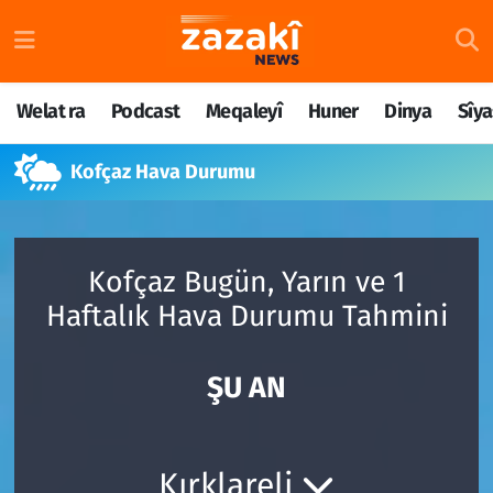
Welat ra
Nöbetçi Eczaneler
Welat ra
Podcast
Meqaleyî
Huner
Dinya
Sîya
Podcast
Hava Durumu
Kofçaz Hava Durumu
Meqaleyî
Namaz Vakitleri
Huner
Trafik Durumu
Kofçaz Bugün, Yarın ve 1
Dinya
Süper Lig Puan Durumu ve Fikstür
Haftalık Hava Durumu Tahmini
Sîyaset
Tüm Manşetler
ŞU AN
Rojane
Son Dakika Haberleri
Têkilî
Haber Arşivi
Kırklareli