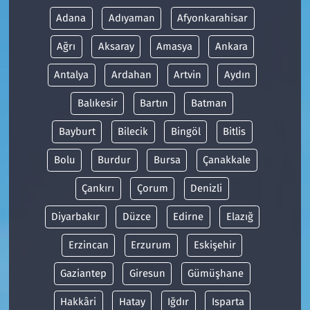
Adana
Adıyaman
Afyonkarahisar
Ağrı
Aksaray
Amasya
Ankara
Antalya
Ardahan
Artvin
Aydın
Balıkesir
Bartın
Batman
Bayburt
Bilecik
Bingöl
Bitlis
Bolu
Burdur
Bursa
Çanakkale
Çankırı
Çorum
Denizli
Diyarbakır
Düzce
Edirne
Elazığ
Erzincan
Erzurum
Eskişehir
Gaziantep
Giresun
Gümüşhane
Hakkâri
Hatay
Iğdır
Isparta