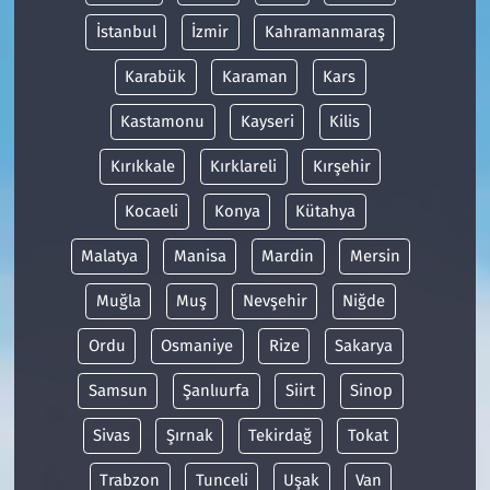
İstanbul
İzmir
Kahramanmaraş
Karabük
Karaman
Kars
Kastamonu
Kayseri
Kilis
Kırıkkale
Kırklareli
Kırşehir
Kocaeli
Konya
Kütahya
Malatya
Manisa
Mardin
Mersin
Muğla
Muş
Nevşehir
Niğde
Ordu
Osmaniye
Rize
Sakarya
Samsun
Şanlıurfa
Siirt
Sinop
Sivas
Şırnak
Tekirdağ
Tokat
Trabzon
Tunceli
Uşak
Van