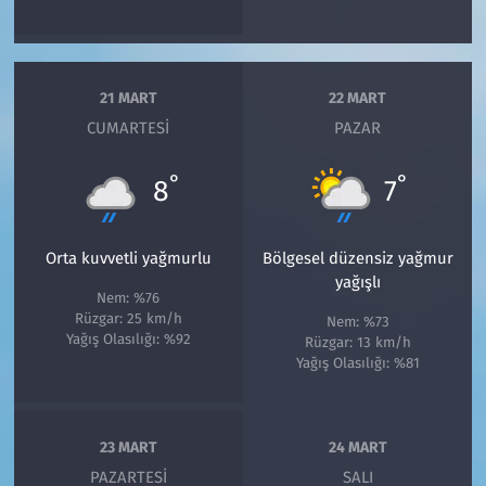
21 MART
22 MART
CUMARTESI
PAZAR
°
°
8
7
Orta kuvvetli yağmurlu
Bölgesel düzensiz yağmur
yağışlı
Nem: %76
Rüzgar: 25 km/h
Nem: %73
Yağış Olasılığı: %92
Rüzgar: 13 km/h
Yağış Olasılığı: %81
23 MART
24 MART
PAZARTESI
SALI