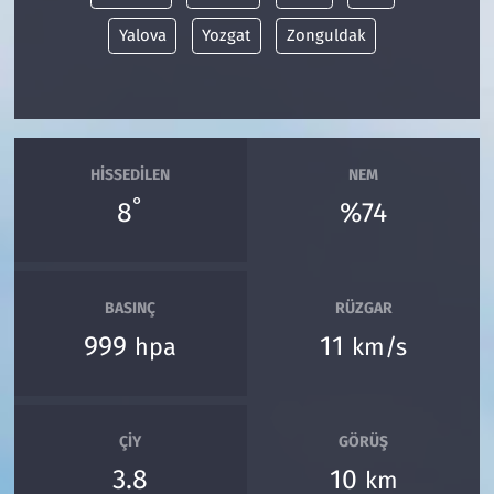
Yalova
Yozgat
Zonguldak
HISSEDILEN
NEM
°
8
%74
BASINÇ
RÜZGAR
999
11
hpa
km/s
ÇIY
GÖRÜŞ
3.8
10
km