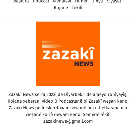
Welat ra
Podcast
Meqaleyî
Huner
Dinya
Sîyaset
Rojane
Têkilî
Zazakî News serra 2023î de Dîyarbekir de ameyo ronîyayîş.
Rojane xeberan, vîdeo û Podcastanê bi Zazakî weşan keno.
Zazakî News pê heskerdoxanê ziwanê ma û hetkaranê ma
weşanê xo rê dewam keno. Semedê têkilî
zazakinewe@gmail.com