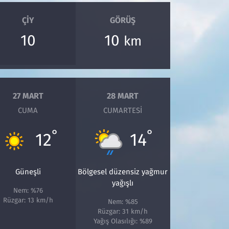
ÇIY
GÖRÜŞ
10
10
km
27 MART
28 MART
CUMA
CUMARTESI
°
°
12
14
Güneşli
Bölgesel düzensiz yağmur
yağışlı
Nem: %76
Rüzgar: 13 km/h
Nem: %85
Rüzgar: 31 km/h
Yağış Olasılığı: %89