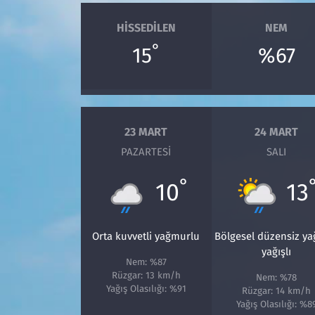
HISSEDILEN
NEM
°
15
%67
23 MART
24 MART
PAZARTESI
SALI
°
10
13
Orta kuvvetli yağmurlu
Bölgesel düzensiz y
yağışlı
Nem: %87
Rüzgar: 13 km/h
Nem: %78
Yağış Olasılığı: %91
Rüzgar: 14 km/h
Yağış Olasılığı: %8