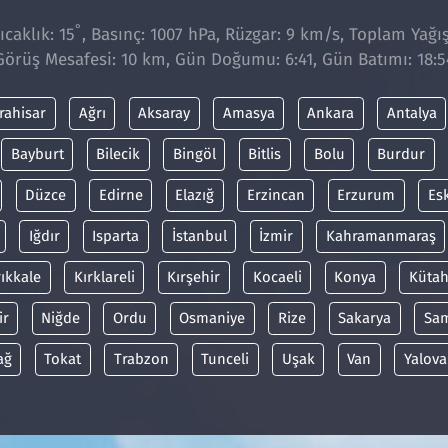
°
caklık: 15
, Basınç: 1007 hPa, Rüzgar: 9 km/s, Toplam Yağıs
Görüş Mesafesi: 10 km, Gün Doğumu: 6:41, Gün Batımı: 18:5
rahisar
Ağrı
Aksaray
Amasya
Ankara
Antalya
Bayburt
Bilecik
Bingöl
Bitlis
Bolu
Burdur
Düzce
Edirne
Elazığ
Erzincan
Erzurum
Es
Iğdır
Isparta
İstanbul
İzmir
Kahramanmaraş
rıkkale
Kırklareli
Kırşehir
Kocaeli
Konya
Kütah
ir
Niğde
Ordu
Osmaniye
Rize
Sakarya
Sa
ağ
Tokat
Trabzon
Tunceli
Uşak
Van
Yalova