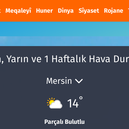
t
Meqaleyî
Huner
Dinya
Sîyaset
Rojane
, Yarın ve 1 Haftalık Hava D
Mersin
°
14
Parçalı Bulutlu