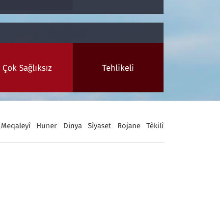
Çok Sağlıksız
Tehlikeli
Meqaleyî
Huner
Dinya
Sîyaset
Rojane
Têkilî