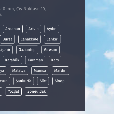
̧: 0 mm, Çiy Noktası: 10,
4
Ardahan
Artvin
Aydın
Bursa
Çanakkale
Çankırı
kişehir
Gaziantep
Giresun
Karabük
Karaman
Kars
ya
Malatya
Manisa
Mardin
msun
Şanlıurfa
Siirt
Sinop
Yozgat
Zonguldak