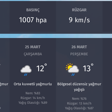
BASINÇ
RÜZGAR
1007
9
hpa
km/s
25 MART
26 MART
ÇARŞAMBA
PERŞEMBE
°
°
°
12
13
ağmur
Orta kuvvetli yağmurlu
Bölgesel düzensiz yağmur
yağışlı
Nem: %83
Rüzgar: 14 km/h
Nem: %76
Yağış Olasılığı: %89
Rüzgar: 13 km/h
9
Yağış Olasılığı: %87