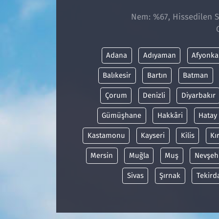
Nem: %67, Hissedilen Sı
Adana
Adıyaman
Afyonka
Balıkesir
Bartın
Batman
Çorum
Denizli
Diyarbakır
Gümüşhane
Hakkâri
Hatay
Kastamonu
Kayseri
Kilis
Kı
Mersin
Muğla
Muş
Nevşeh
Sivas
Şırnak
Tekird