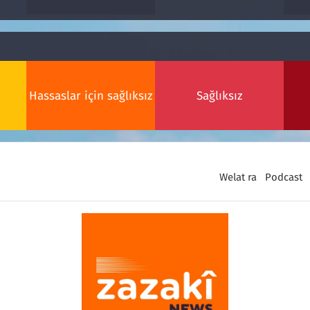
Hassaslar için sağlıksız
Sağlıksız
Welat ra
Podcast