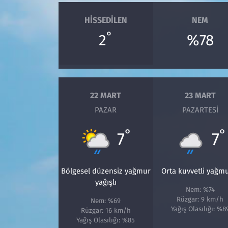
HISSEDILEN
NEM
°
2
%78
22 MART
23 MART
PAZAR
PAZARTESI
°
°
7
7
Bölgesel düzensiz yağmur
Orta kuvvetli yağm
yağışlı
Nem: %74
Rüzgar: 9 km/h
Nem: %69
Yağış Olasılığı: %8
Rüzgar: 16 km/h
Yağış Olasılığı: %85