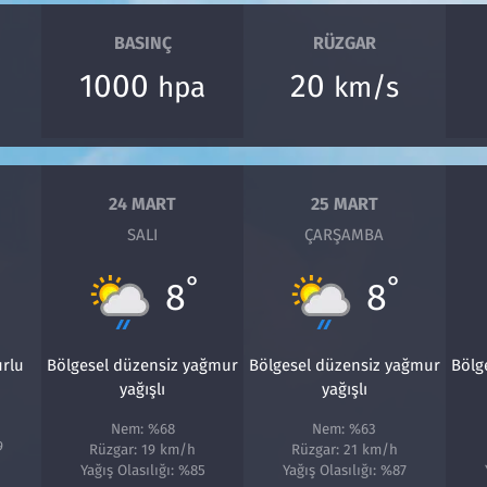
BASINÇ
RÜZGAR
1000
20
hpa
km/s
24 MART
25 MART
SALI
ÇARŞAMBA
°
°
8
8
urlu
Bölgesel düzensiz yağmur
Bölgesel düzensiz yağmur
Bölg
yağışlı
yağışlı
Nem: %68
Nem: %63
9
Rüzgar: 19 km/h
Rüzgar: 21 km/h
Yağış Olasılığı: %85
Yağış Olasılığı: %87