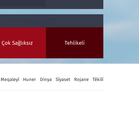
Çok Sağlıksız
Tehlikeli
Meqaleyî
Huner
Dinya
Sîyaset
Rojane
Têkilî