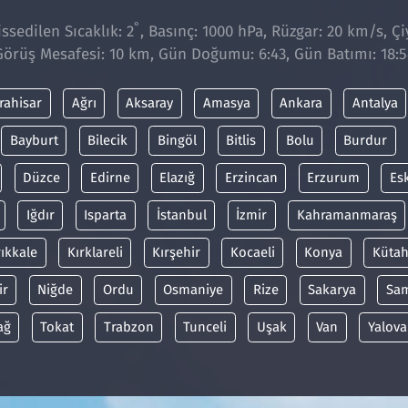
°
sedilen Sıcaklık: 2
, Basınç: 1000 hPa, Rüzgar: 20 km/s, Çiy
Görüş Mesafesi: 10 km, Gün Doğumu: 6:43, Gün Batımı: 18:5
rahisar
Ağrı
Aksaray
Amasya
Ankara
Antalya
Bayburt
Bilecik
Bingöl
Bitlis
Bolu
Burdur
Düzce
Edirne
Elazığ
Erzincan
Erzurum
Es
Iğdır
Isparta
İstanbul
İzmir
Kahramanmaraş
rıkkale
Kırklareli
Kırşehir
Kocaeli
Konya
Kütah
ir
Niğde
Ordu
Osmaniye
Rize
Sakarya
Sa
ağ
Tokat
Trabzon
Tunceli
Uşak
Van
Yalova