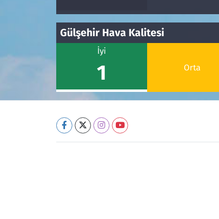
Gülşehir Hava Kalitesi
İyi
1
Orta