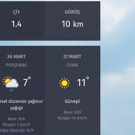
ÇIY
GÖRÜŞ
1.4
10
km
26 MART
27 MART
PERŞEMBE
CUMA
°
°
7
11
esel düzensiz yağmur
Güneşli
yağışlı
Nem: %55
Rüzgar: 14 km/h
Nem: %74
Rüzgar: 7 km/h
Yağış Olasılığı: %79