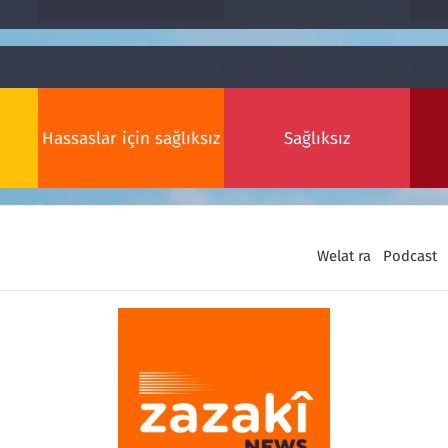
Hassaslar için sağlıksız
Sağlıksız
Welat ra
Podcast