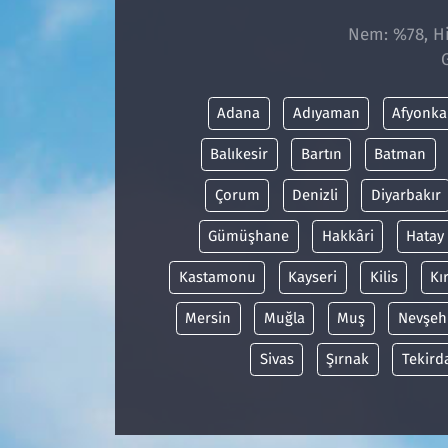
Nem: %78, His
Adana
Adıyaman
Afyonka
Balıkesir
Bartın
Batman
Çorum
Denizli
Diyarbakır
Gümüşhane
Hakkâri
Hatay
Kastamonu
Kayseri
Kilis
Kı
Mersin
Muğla
Muş
Nevşeh
Sivas
Şırnak
Tekird