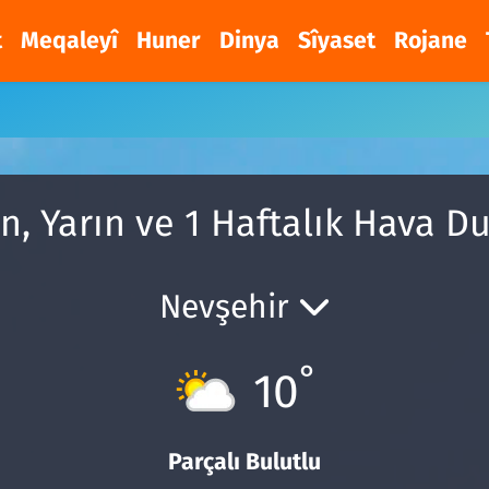
t
Meqaleyî
Huner
Dinya
Sîyaset
Rojane
u
n, Yarın ve 1 Haftalık Hava 
Nevşehir
°
10
Parçalı Bulutlu