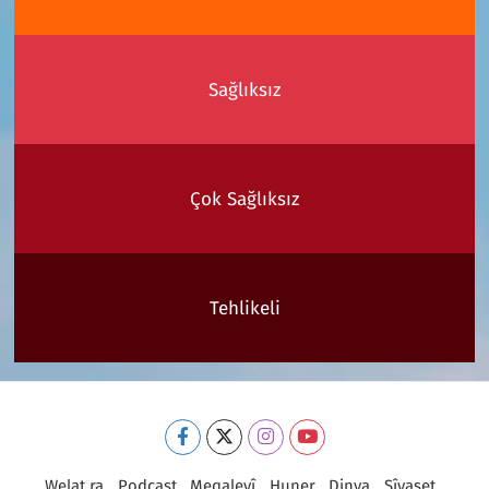
Sağlıksız
Çok Sağlıksız
Tehlikeli
Welat ra
Podcast
Meqaleyî
Huner
Dinya
Sîyaset