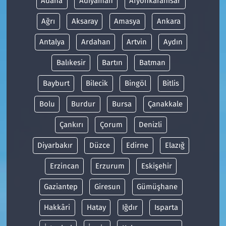
Adana
Adıyaman
Afyonkarahisar
Ağrı
Aksaray
Amasya
Ankara
Antalya
Ardahan
Artvin
Aydın
Balıkesir
Bartın
Batman
Bayburt
Bilecik
Bingöl
Bitlis
Bolu
Burdur
Bursa
Çanakkale
Çankırı
Çorum
Denizli
Diyarbakır
Düzce
Edirne
Elazığ
Erzincan
Erzurum
Eskişehir
Gaziantep
Giresun
Gümüşhane
Hakkâri
Hatay
Iğdır
Isparta