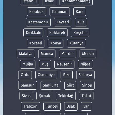
İstanbul
İzmir
Kahramanmaraş
Karabük
Karaman
Kars
Kastamonu
Kayseri
Kilis
Kırıkkale
Kırklareli
Kırşehir
Kocaeli
Konya
Kütahya
Malatya
Manisa
Mardin
Mersin
Muğla
Muş
Nevşehir
Niğde
Ordu
Osmaniye
Rize
Sakarya
Samsun
Şanlıurfa
Siirt
Sinop
Sivas
Şırnak
Tekirdağ
Tokat
Trabzon
Tunceli
Uşak
Van