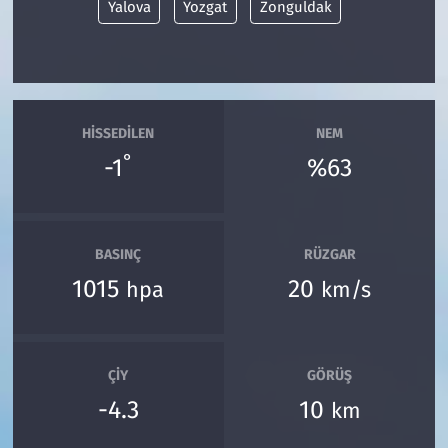
Yalova
Yozgat
Zonguldak
HISSEDILEN
NEM
°
-1
%63
BASINÇ
RÜZGAR
1015
20
hpa
km/s
ÇIY
GÖRÜŞ
-4.3
10
km