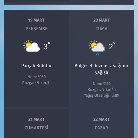
19 MART
20 MART
PERŞEMBE
CUMA
°
°
3
2
Parçalı Bulutlu
Bölgesel düzensiz yağmur
yağışlı
Nem: %60
Rüzgar: 9 km/h
Nem: %79
Rüzgar: 9 km/h
Yağış Olasılığı: %89
21 MART
22 MART
CUMARTESI
PAZAR