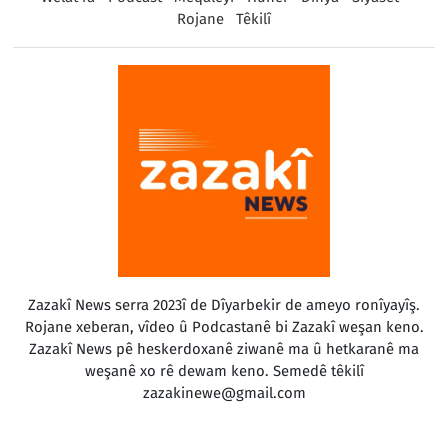
Rojane
Têkilî
Zazakî News serra 2023î de Dîyarbekir de ameyo ronîyayîş.
Rojane xeberan, vîdeo û Podcastanê bi Zazakî weşan keno.
Zazakî News pê heskerdoxanê ziwanê ma û hetkaranê ma
weşanê xo rê dewam keno. Semedê têkilî
zazakinewe@gmail.com