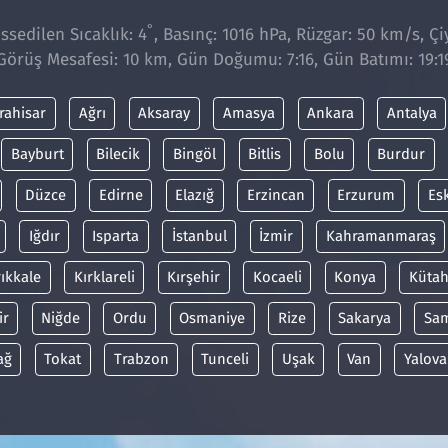
°
sedilen Sıcaklık: 4
, Basınç: 1016 hPa, Rüzgar: 50 km/s, Çiy
Görüş Mesafesi: 10 km, Gün Doğumu: 7:16, Gün Batımı: 19:1
rahisar
Ağrı
Aksaray
Amasya
Ankara
Antalya
Bayburt
Bilecik
Bingöl
Bitlis
Bolu
Burdur
Düzce
Edirne
Elazığ
Erzincan
Erzurum
Es
Iğdır
Isparta
İstanbul
İzmir
Kahramanmaraş
rıkkale
Kırklareli
Kırşehir
Kocaeli
Konya
Kütah
ir
Niğde
Ordu
Osmaniye
Rize
Sakarya
Sa
ağ
Tokat
Trabzon
Tunceli
Uşak
Van
Yalova