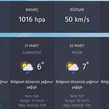
BASINÇ
RÜZGAR
1016
50
hpa
km/s
21 MART
22 MART
CUMARTESI
PAZAR
°
°
6
7
ağmur
Bölgesel düzensiz yağmur
Bölgesel düzensiz yağmur
Bölg
yağışlı
yağışlı
Nem: %84
Nem: %91
Rüzgar: 33 km/h
Rüzgar: 28 km/h
4
Yağış Olasılığı: %89
Yağış Olasılığı: %87