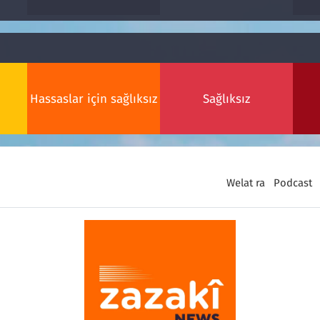
Hassaslar için sağlıksız
Sağlıksız
Welat ra
Podcast