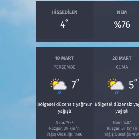
HISSEDILEN
NEM
°
4
%76
19 MART
20 MART
PERŞEMBE
CUMA
°
°
7
5
Bölgesel düzensiz yağmur
Bölgesel düzensiz y
yağışlı
yağışlı
Nem: %77
Nem: %87
Rüzgar: 39 km/h
Rüzgar: 37 km/h
Yağış Olasılığı: %88
Yağış Olasılığı: %8