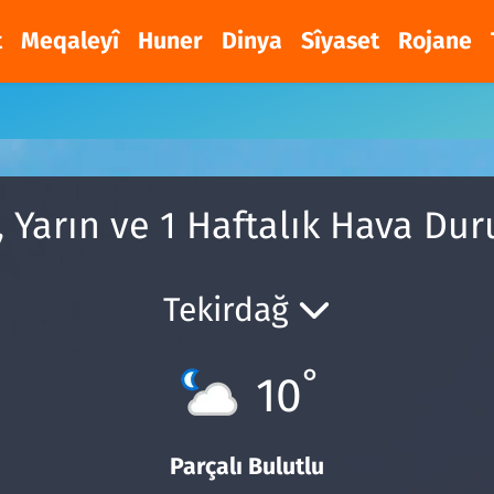
t
Meqaleyî
Huner
Dinya
Sîyaset
Rojane
 Yarın ve 1 Haftalık Hava D
Tekirdağ
°
10
Parçalı Bulutlu