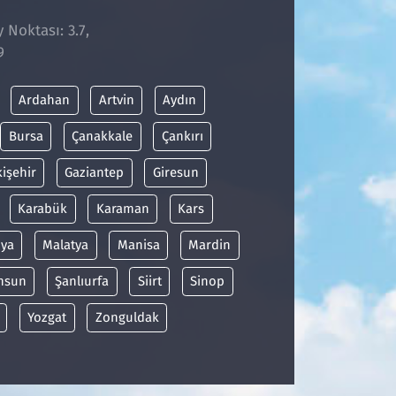
 Noktası: 3.7,
9
Ardahan
Artvin
Aydın
Bursa
Çanakkale
Çankırı
kişehir
Gaziantep
Giresun
Karabük
Karaman
Kars
ya
Malatya
Manisa
Mardin
msun
Şanlıurfa
Siirt
Sinop
Yozgat
Zonguldak