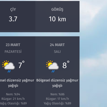
ÇIY
GÖRÜŞ
3.7
10
km
23 MART
24 MART
PAZARTESI
SALI
°
°
7
8
esel düzensiz yağmur
Bölgesel düzensiz yağmur
yağışlı
yağışlı
Nem: %94
Nem: %86
Rüzgar: 21 km/h
Rüzgar: 17 km/h
Yağış Olasılığı: %89
Yağış Olasılığı: %89