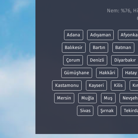
Nem: %76, His
Adana
Adıyaman
Afyonka
Balıkesir
Bartın
Batman
Çorum
Denizli
Diyarbakır
Gümüşhane
Hakkâri
Hatay
Kastamonu
Kayseri
Kilis
Kı
Mersin
Muğla
Muş
Nevşeh
Sivas
Şırnak
Tekird