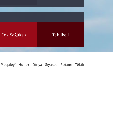
Çok Sağlıksız
Tehlikeli
Meqaleyî
Huner
Dinya
Sîyaset
Rojane
Têkilî