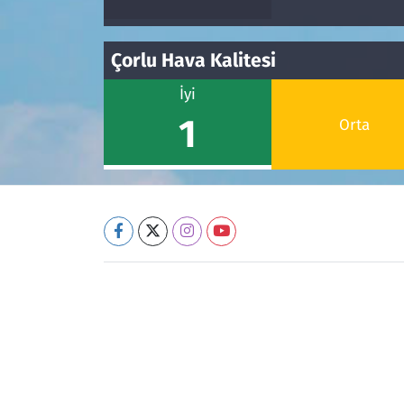
Çorlu Hava Kalitesi
İyi
1
Orta