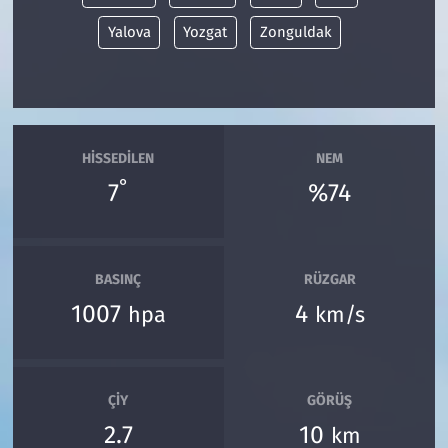
Yalova
Yozgat
Zonguldak
HISSEDILEN
NEM
°
7
%74
BASINÇ
RÜZGAR
1007
4
hpa
km/s
ÇIY
GÖRÜŞ
2.7
10
km