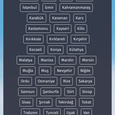
İstanbul
İzmir
Kahramanmaraş
Karabük
Karaman
Kars
Kastamonu
Kayseri
Kilis
Kırıkkale
Kırklareli
Kırşehir
Kocaeli
Konya
Kütahya
Malatya
Manisa
Mardin
Mersin
Muğla
Muş
Nevşehir
Niğde
Ordu
Osmaniye
Rize
Sakarya
Samsun
Şanlıurfa
Siirt
Sinop
Sivas
Şırnak
Tekirdağ
Tokat
Trabzon
Tunceli
Uşak
Van