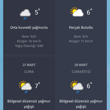
°
°
5
6
Orta kuvvetli yağmurlu
Parçalı Bulutlu
Nem: %92
Nem: %74
Rüzgar: 16 km/h
Rüzgar: 11 km/h
Yağış Olasılığı: %89
27 MART
28 MART
CUMA
CUMARTESI
°
°
7
6
Bölgesel düzensiz yağmur
Bölgesel düzensiz yağmur
yağışlı
yağışlı