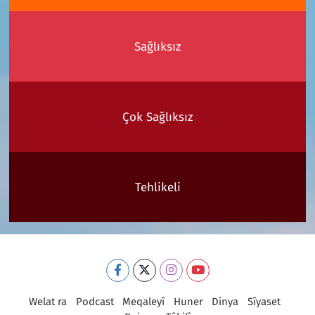
Sağlıksız
Çok Sağlıksız
Tehlikeli
Welat ra
Podcast
Meqaleyî
Huner
Dinya
Sîyaset