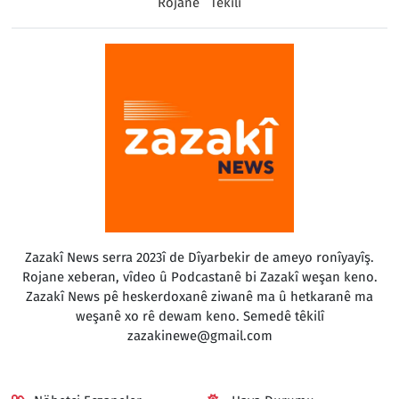
Rojane
Têkilî
Zazakî News serra 2023î de Dîyarbekir de ameyo ronîyayîş.
Rojane xeberan, vîdeo û Podcastanê bi Zazakî weşan keno.
Zazakî News pê heskerdoxanê ziwanê ma û hetkaranê ma
weşanê xo rê dewam keno. Semedê têkilî
zazakinewe@gmail.com