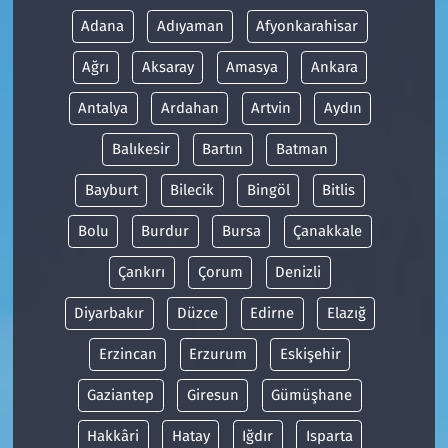
Adana
Adıyaman
Afyonkarahisar
Ağrı
Aksaray
Amasya
Ankara
Antalya
Ardahan
Artvin
Aydın
Balıkesir
Bartın
Batman
Bayburt
Bilecik
Bingöl
Bitlis
Bolu
Burdur
Bursa
Çanakkale
Çankırı
Çorum
Denizli
Diyarbakır
Düzce
Edirne
Elazığ
Erzincan
Erzurum
Eskişehir
Gaziantep
Giresun
Gümüşhane
Hakkâri
Hatay
Iğdır
Isparta