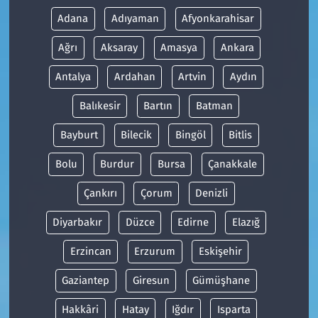
Adana
Adıyaman
Afyonkarahisar
Ağrı
Aksaray
Amasya
Ankara
Antalya
Ardahan
Artvin
Aydın
Balıkesir
Bartın
Batman
Bayburt
Bilecik
Bingöl
Bitlis
Bolu
Burdur
Bursa
Çanakkale
Çankırı
Çorum
Denizli
Diyarbakır
Düzce
Edirne
Elazığ
Erzincan
Erzurum
Eskişehir
Gaziantep
Giresun
Gümüşhane
Hakkâri
Hatay
Iğdır
Isparta