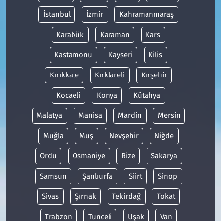
İstanbul
İzmir
Kahramanmaraş
Karabük
Karaman
Kars
Kastamonu
Kayseri
Kilis
Kırıkkale
Kırklareli
Kırşehir
Kocaeli
Konya
Kütahya
Malatya
Manisa
Mardin
Mersin
Muğla
Muş
Nevşehir
Niğde
Ordu
Osmaniye
Rize
Sakarya
Samsun
Şanlıurfa
Siirt
Sinop
Sivas
Şırnak
Tekirdağ
Tokat
Trabzon
Tunceli
Uşak
Van