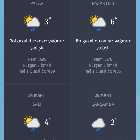
PAZAR
PAZARTESI
°
°
3
6
Bölgesel düzensiz yağmur
Bölgesel düzensiz yağmur
yağışlı
yağışlı
Nem: %95
Nem: %78
Rüzgar: 7 km/h
Rüzgar: 7 km/h
Yağış Olasılığı: %89
Yağış Olasılığı: %86
24 MART
25 MART
SALI
ÇARŞAMBA
°
°
4
2