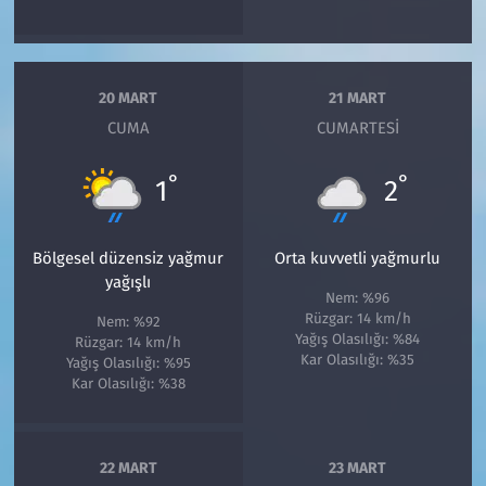
20 MART
21 MART
CUMA
CUMARTESI
°
°
1
2
Bölgesel düzensiz yağmur
Orta kuvvetli yağmurlu
yağışlı
Nem: %96
Rüzgar: 14 km/h
Nem: %92
Yağış Olasılığı: %84
Rüzgar: 14 km/h
Kar Olasılığı: %35
Yağış Olasılığı: %95
Kar Olasılığı: %38
22 MART
23 MART