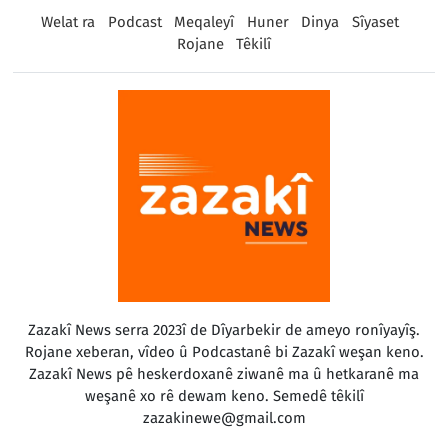
Welat ra
Podcast
Meqaleyî
Huner
Dinya
Sîyaset
Rojane
Têkilî
Zazakî News serra 2023î de Dîyarbekir de ameyo ronîyayîş.
Rojane xeberan, vîdeo û Podcastanê bi Zazakî weşan keno.
Zazakî News pê heskerdoxanê ziwanê ma û hetkaranê ma
weşanê xo rê dewam keno. Semedê têkilî
zazakinewe@gmail.com