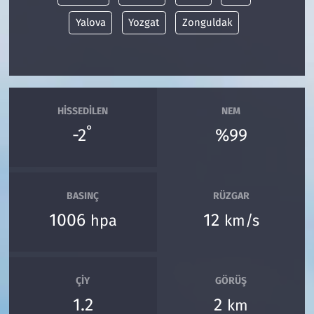
Yalova
Yozgat
Zonguldak
HISSEDILEN
NEM
°
-2
%99
BASINÇ
RÜZGAR
1006
12
hpa
km/s
ÇIY
GÖRÜŞ
1.2
2
km