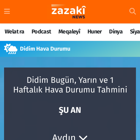
Welat ra
Nöbetçi Eczaneler
Welat ra
Podcast
Meqaleyî
Huner
Dinya
Sîya
Podcast
Hava Durumu
Didim Hava Durumu
Meqaleyî
Namaz Vakitleri
Huner
Trafik Durumu
Didim Bugün, Yarın ve 1
Dinya
Süper Lig Puan Durumu ve Fikstür
Haftalık Hava Durumu Tahmini
Sîyaset
Tüm Manşetler
ŞU AN
Rojane
Son Dakika Haberleri
Têkilî
Haber Arşivi
Aydın