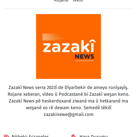
Zazakî News serra 2023î de Dîyarbekir de ameyo ronîyayîş.
Rojane xeberan, vîdeo û Podcastanê bi Zazakî weşan keno.
Zazakî News pê heskerdoxanê ziwanê ma û hetkaranê ma
weşanê xo rê dewam keno. Semedê têkilî
zazakinewe@gmail.com
Nöbetçi Eczaneler
Hava Durumu