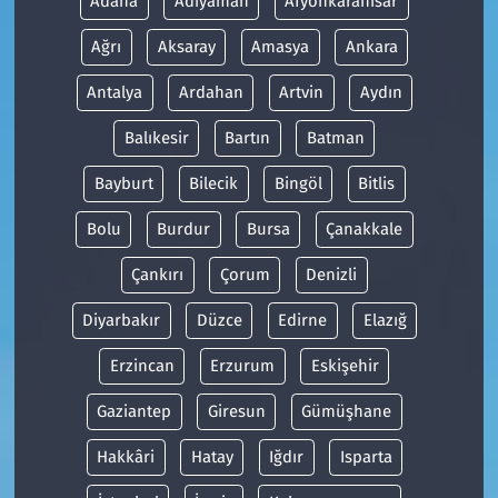
Adana
Adıyaman
Afyonkarahisar
Ağrı
Aksaray
Amasya
Ankara
Antalya
Ardahan
Artvin
Aydın
Balıkesir
Bartın
Batman
Bayburt
Bilecik
Bingöl
Bitlis
Bolu
Burdur
Bursa
Çanakkale
Çankırı
Çorum
Denizli
Diyarbakır
Düzce
Edirne
Elazığ
Erzincan
Erzurum
Eskişehir
Gaziantep
Giresun
Gümüşhane
Hakkâri
Hatay
Iğdır
Isparta