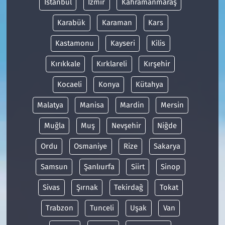
İstanbul
İzmir
Kahramanmaraş
Karabük
Karaman
Kars
Kastamonu
Kayseri
Kilis
Kırıkkale
Kırklareli
Kırşehir
Kocaeli
Konya
Kütahya
Malatya
Manisa
Mardin
Mersin
Muğla
Muş
Nevşehir
Niğde
Ordu
Osmaniye
Rize
Sakarya
Samsun
Şanlıurfa
Siirt
Sinop
Sivas
Şırnak
Tekirdağ
Tokat
Trabzon
Tunceli
Uşak
Van