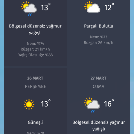
°
°
13
12
Bölgesel düzensiz yağmur
Parçalı Bulutlu
yağışlı
Nem: %73
Rüzgar: 26 km/h
Nem: %74
Rüzgar: 21 km/h
Yağış Olasılığı: %88
26 MART
27 MART
PERŞEMBE
CUMA
°
°
13
16
Güneşli
Bölgesel düzensiz yağmur
yağışlı
Nem: %70