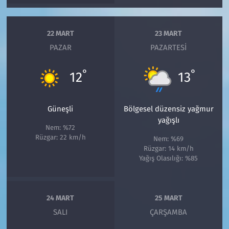
22 MART
23 MART
PAZAR
PAZARTESI
°
°
12
13
Güneşli
Bölgesel düzensiz yağmur
yağışlı
Nem: %72
Rüzgar: 22 km/h
Nem: %69
Rüzgar: 14 km/h
Yağış Olasılığı: %85
24 MART
25 MART
SALI
ÇARŞAMBA