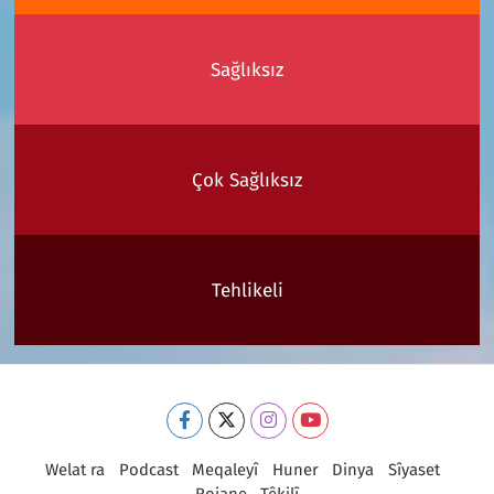
Sağlıksız
Çok Sağlıksız
Tehlikeli
Welat ra
Podcast
Meqaleyî
Huner
Dinya
Sîyaset
Rojane
Têkilî