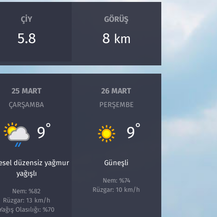
ÇIY
GÖRÜŞ
5.8
8
km
25 MART
26 MART
ÇARŞAMBA
PERŞEMBE
°
°
9
9
esel düzensiz yağmur
Güneşli
yağışlı
Nem: %74
Rüzgar: 10 km/h
Nem: %82
Rüzgar: 13 km/h
Yağış Olasılığı: %70