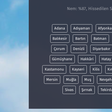
Nem: %87, Hissedilen Sı
Adana
Adıyaman
Afyonka
Balıkesir
Bartın
Batman
Çorum
Denizli
Diyarbakır
Gümüşhane
Hakkâri
Hatay
Kastamonu
Kayseri
Kilis
Kı
Mersin
Muğla
Muş
Nevşeh
Sivas
Şırnak
Tekird