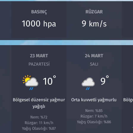
BASINÇ
RÜZGAR
1000
9
hpa
km/s
23 MART
24 MART
PAZARTESI
SALI
°
°
10
9
Bölgesel düzensiz yağmur
Orta kuvvetli yağmurlu
Bölg
yağışlı
Nem: %85
Rüzgar: 7 km/h
Nem: %72
Yağış Olasılığı: %86
Rüzgar: 11 km/h
Yağış Olasılığı: %87