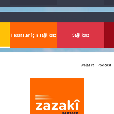
Hassaslar için sağlıksız
Sağlıksız
Welat ra
Podcast