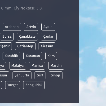
: 0 mm, Çiy Noktası: 5.8,
1
Ardahan
Artvin
Aydın
Bursa
Çanakkale
Çankırı
kişehir
Gaziantep
Giresun
Karabük
Karaman
Kars
ya
Malatya
Manisa
Mardin
msun
Şanlıurfa
Siirt
Sinop
Yozgat
Zonguldak