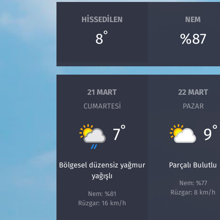
HISSEDILEN
NEM
°
8
%87
21 MART
22 MART
CUMARTESI
PAZAR
°
°
7
9
Bölgesel düzensiz yağmur
Parçalı Bulutlu
yağışlı
Nem: %77
Rüzgar: 8 km/h
Nem: %81
Rüzgar: 16 km/h