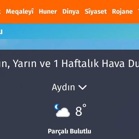
t
Meqaleyî
Huner
Dinya
Sîyaset
Rojane
u
n, Yarın ve 1 Haftalık Hava 
Aydın
°
8
Parçalı Bulutlu