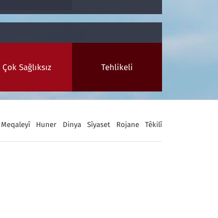
Çok Sağlıksız
Tehlikeli
Meqaleyî
Huner
Dinya
Sîyaset
Rojane
Têkilî