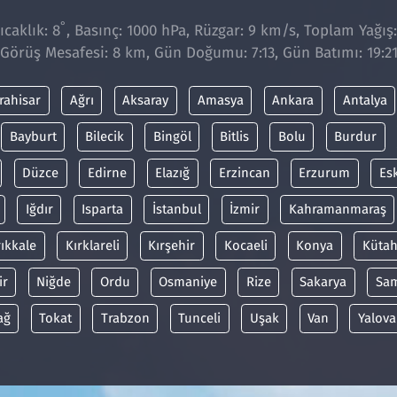
°
caklık: 8
, Basınç: 1000 hPa, Rüzgar: 9 km/s, Toplam Yağış
Görüş Mesafesi: 8 km, Gün Doğumu: 7:13, Gün Batımı: 19:2
rahisar
Ağrı
Aksaray
Amasya
Ankara
Antalya
Bayburt
Bilecik
Bingöl
Bitlis
Bolu
Burdur
Düzce
Edirne
Elazığ
Erzincan
Erzurum
Es
Iğdır
Isparta
İstanbul
İzmir
Kahramanmaraş
rıkkale
Kırklareli
Kırşehir
Kocaeli
Konya
Kütah
ir
Niğde
Ordu
Osmaniye
Rize
Sakarya
Sa
ağ
Tokat
Trabzon
Tunceli
Uşak
Van
Yalova